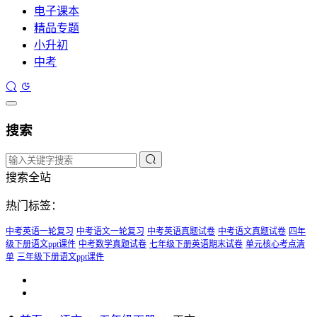
电子课本
精品专题
小升初
中考
搜索
搜索全站
热门标签：
中考英语一轮复习
中考语文一轮复习
中考英语真题试卷
中考语文真题试卷
四年
级下册语文ppt课件
中考数学真题试卷
七年级下册英语期末试卷
单元核心考点清
单
三年级下册语文ppt课件