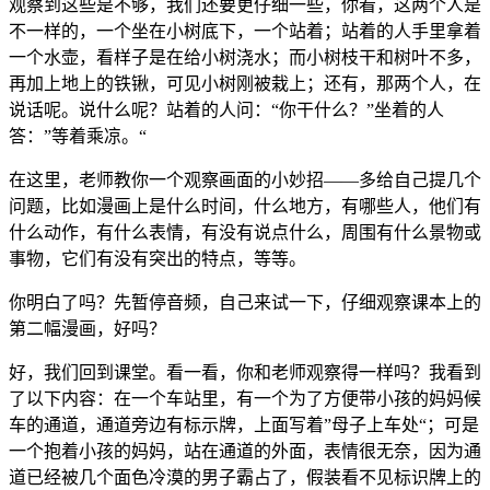
观察到这些是不够，我们还要更仔细一些，你看，这两个人是
不一样的，一个坐在小树底下，一个站着；站着的人手里拿着
一个水壶，看样子是在给小树浇水；而小树枝干和树叶不多，
再加上地上的铁锹，可见小树刚被栽上；还有，那两个人，在
说话呢。说什么呢？站着的人问：“你干什么？”坐着的人
答：”等着乘凉。“
在这里，老师教你一个观察画面的小妙招——多给自己提几个
问题，比如漫画上是什么时间，什么地方，有哪些人，他们有
什么动作，有什么表情，有没有说点什么，周围有什么景物或
事物，它们有没有突出的特点，等等。
你明白了吗？先暂停音频，自己来试一下，仔细观察课本上的
第二幅漫画，好吗？
好，我们回到课堂。看一看，你和老师观察得一样吗？我看到
了以下内容：在一个车站里，有一个为了方便带小孩的妈妈候
车的通道，通道旁边有标示牌，上面写着”母子上车处“；可是
一个抱着小孩的妈妈，站在通道的外面，表情很无奈，因为通
道已经被几个面色冷漠的男子霸占了，假装看不见标识牌上的