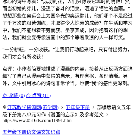
冰心的诗中写着：“成功的花，人们只惊羡它现时的明艳！然
而当初她的芽儿，浸透了奋斗的泪泉，洒遍了牺牲的血雨。”
想想那些在奥运会上为国争光的奥运健儿，他们哪个不是经过
了千万次的艰苦训练，才取得令人惊羡的成绩？在生活和学习
中，我们不能想着不劳而获、坐享其成，因为抱着这样的想
法，我们就会变得像漫画中的那个等着乘凉的人一样可笑。
“一分耕耘，一分收获。”让我们行动起来吧，只有付出努力，
我们才会有所收获！
点评：小作者简要地描述了漫画的内容，接着从正反两方面详
细写了自己从漫画中获得的启示，有理有据，条理清晰。另
外，文中引用冰心的诗句非常恰当，也使“我”的感悟更深刻。
收藏 (0)
点赞 (
11
)
江苏教学资源网(苏学网)
五年级下册
部编版语文五年
级下册第八单元习作《漫画的启示》及参考范文
https://www.0516ds.com/11991.html
五年级下册语文课文知识点