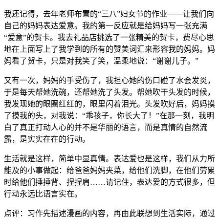
我还记得，去年老师布置的“三八”妇女节的作业——让我们向
自己的妈妈表达爱意。我的第一反应就是给妈妈写一张充满
“爱意”的贺卡。我去礼品店挑选了一张精美的贺卡，费尽心思
地在上面写上了我学到的所有的赞美词汇来形容我的妈妈。妈
妈看了贺卡，只是对我笑了笑，温柔地说：“谢谢儿子。”
又有一次，妈妈的手受伤了，我担心她的伤口碰了水会发炎，
于是每天帮她洗碗，还帮她洗了头发。帮她吹干头发的时候，
我发现她的眼圈红红的，眼里闪着泪光。头发吹好后，妈妈摸
了摸我的头，对我说：“乖孩子，你长大了！”在那一刻，我明
白了真正打动人心的并不是华丽的语言，而是真情的自然流
露，是实实在在的行动。
生活就是这样，简单中显真情。表达爱也是这样，我们从力所
能及的小事做起：给爸爸妈妈夹菜，给他们洗脚，在他们劳累
时给他们捶捶背、捏捏肩……请记住，表达爱的方式很多，但
行动永远比语言实在。
点评：习作先描述漫画的内容，再由此联想到生活实际，通过