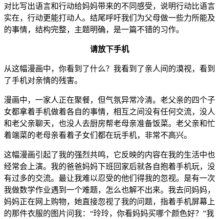
对比写出语言和行动给妈妈带来的不同感受，说明行动比语言
实在，行动更能打动人。结尾呼吁我们为父母做一些力所能及
的事情，结构完整，主题明确，是一篇不错的习作。
请放下手机
从这幅漫画中，你看到了什么？我看到了亲人间的漠视，看到
了手机对亲情的残害。
漫画中，一家人正在聚餐，但气氛异常冷清。老父亲的四个子
女都拿着手机做着各自的事情，相互之间没有任何交流，没人
和老父亲聊天，也没人去厨房帮老母亲准备饭菜。老父亲和忙
着端菜的老母亲看着子女们都在玩手机，非常不高兴。
这幅漫画引起了我的强烈共鸣，它反映的内容在我的生活中也
经常会上演。我的爸爸妈妈下班回家后就各自抱着手机玩，没
有过多的交流。最让我难以忍受的他们得我的忽视。是有一次
我做数学作业遇到一个难题，怎么也解不出来。我去问妈妈，
妈妈正在网上购物，她直接忽视了我的问题，指着手机屏幕上
的那件衣服的图片问我：“玲玲，你看妈妈买哪个颜色好？”我