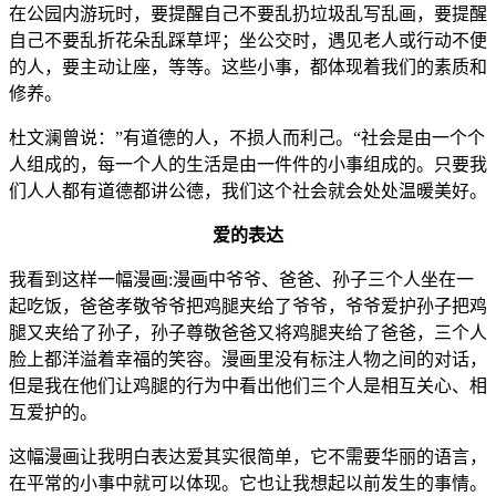
在公园内游玩时，要提醒自己不要乱扔垃圾乱写乱画，要提醒
自己不要乱折花朵乱踩草坪；坐公交时，遇见老人或行动不便
的人，要主动让座，等等。这些小事，都体现着我们的素质和
修养。
杜文澜曾说：”有道德的人，不损人而利己。“社会是由一个个
人组成的，每一个人的生活是由一件件的小事组成的。只要我
们人人都有道德都讲公德，我们这个社会就会处处温暖美好。
爱的表达
我看到这样一幅漫画:漫画中爷爷、爸爸、孙子三个人坐在一
起吃饭，爸爸孝敬爷爷把鸡腿夹给了爷爷，爷爷爱护孙子把鸡
腿又夹给了孙子，孙子尊敬爸爸又将鸡腿夹给了爸爸，三个人
脸上都洋溢着幸福的笑容。漫画里没有标注人物之间的对话，
但是我在他们让鸡腿的行为中看出他们三个人是相互关心、相
互爱护的。
这幅漫画让我明白表达爱其实很简单，它不需要华丽的语言，
在平常的小事中就可以体现。它也让我想起以前发生的事情。