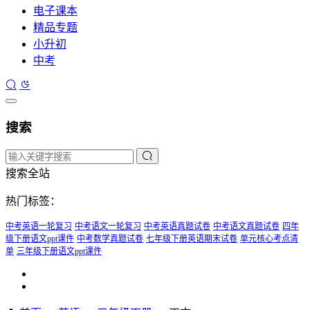
电子课本
精品专题
小升初
中考
搜索
搜索全站
热门标签：
中考英语一轮复习
中考语文一轮复习
中考英语真题试卷
中考语文真题试卷
四年
级下册语文ppt课件
中考数学真题试卷
七年级下册英语期末试卷
单元核心考点清
单
三年级下册语文ppt课件