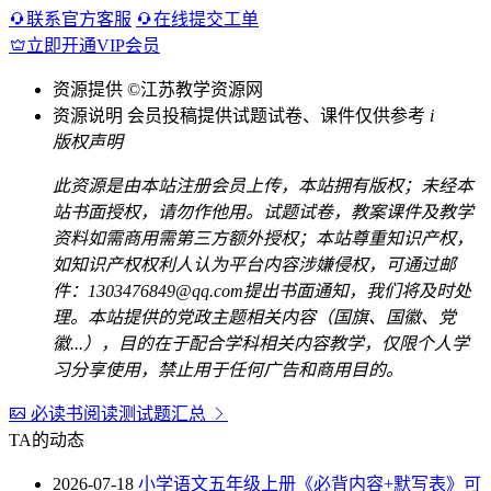
联系官方客服
在线提交工单
立即开通VIP会员
资源提供
©江苏教学资源网
资源说明
会员投稿提供试题试卷、课件仅供参考
i
版权声明
此资源是由本站注册会员上传，本站拥有版权；未经本
站书面授权，请勿作他用。试题试卷，教案课件及教学
资料如需商用需第三方额外授权；本站尊重知识产权，
如知识产权权利人认为平台内容涉嫌侵权，可通过邮
件：1303476849@qq.com提出书面通知，我们将及时处
理。本站提供的党政主题相关内容（国旗、国徽、党
徽...），目的在于配合学科相关内容教学，仅限个人学
习分享使用，禁止用于任何广告和商用目的。
必读书阅读测试题汇总
TA的动态
2026-07-18
小学语文五年级上册《必背内容+默写表》可