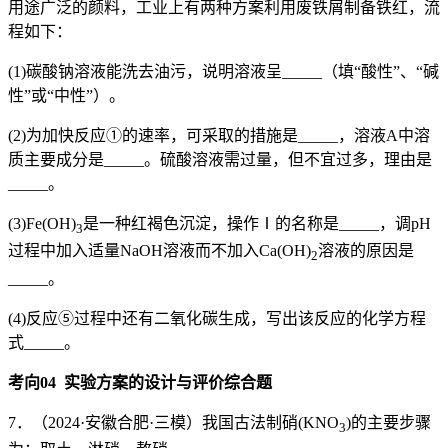
用途广泛的颜料，工业上有两种方案利用废铁屑制备铁红，流
程如下：
(1)碳酸钠溶液能洗去油污，说明溶液呈_____（填“酸性”、“碱
性”或“中性”）。
(2)为加快反应①的速率，可采取的措施是_____，溶液A中溶
质主要成分是_____。硫酸溶液需过量，但不宜过多，理由是
_____。
(3)Fe(OH)
是一种红褐色沉淀，操作Ⅰ的名称是_____，调pH
3
过程中加入适量NaOH溶液而不加入Ca(OH)
溶液的原因是
2
_____。
(4)反应⑤过程中还有二氧化碳生成，写出该反应的化学方程
式_____。
考向
04
实验方案的设计与评价综合题
7．（2024·安徽合肥·三模）我国古法制硝(KNO
)的主要步骤
3