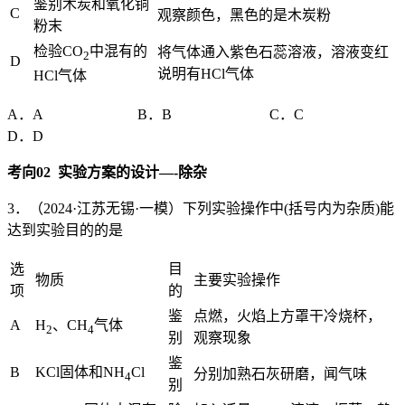
鉴别木炭和氧化铜
C
观察颜色，黑色的是木炭粉
粉末
检验CO
中混有的
将气体通入紫色石蕊溶液，溶液变红
2
D
说明有HCl气体
HCl气体
A．A B．B C．C
D．D
考向
02
实验方案的设计
—-
除杂
3．（2024·江苏无锡·一模）下列实验操作中(括号内为杂质)能
达到实验目的的是
选
目
物质
主要实验操作
项
的
鉴
点燃，火焰上方罩干冷烧杯，
A
H
、CH
气体
2
4
别
观察现象
鉴
B
KCl固体和NH
Cl
分别加熟石灰研磨，闻气味
4
别