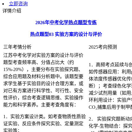
立即咨询
详情介绍
2026
年
中考化学热点题型专练
热点题型
03
实验方案的设计与评价
三年考情分析
2025考向预测
江苏中考化学对实验方案的设计与评价
题型考查频率高、分值占比大（约
1．高频考点延续与
15%-20%），主要分布在实验探究题、
如传感器应用：利用
综合应用题及材料分析题中。该题型要
体浓度传感器优化传
求学生基于实验目的设计合理方案，或
断）；考查绿色化学
对已有方案进行科学性、可行性、安全
减少试剂用量（如用
性评价，综合考查逻辑思维、实验操作
环利用设计：实验产
能力和科学素养。主要考查角度有：
CO₂捕集后用于制甲
1．实验方案设计类。如考查物质性质验
2． 实验探究题新
证实验、反应条件探究实验、定量测定
化学-生物结合：探究
实验等；