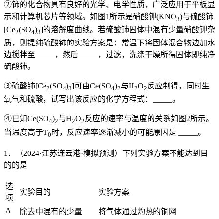
②铈的化合物具有良好的光学、电学性质，广泛应用于平板显
示和计算机芯片等领域。如图1所示是硝酸钾(KNO
)与硫酸铈
3
[Ce
(SO
)
]的溶解度曲线。若硫酸铈固体中混有少量硝酸钾杂
2
4
3
质，则提纯硫酸铈的实验方案是：常温下将固体混合物边加水
边搅拌至_____，然后_____，过滤，洗涤干燥所得固体即纯净
硫酸铈。
③硫酸铈[Ce
(SO
)
]可由Ce(SO
)
与H
O
反应制得，同时生
2
4
3
4
2
2
2
氧气和硫酸，试写出该反应的化学方程式：_____。
④已知Ce(SO
)
与H
O
反应的速率与温度的关系如图2所示。
4
2
2
2
当温度高于T
时，反应速率逐渐减小的可能原因是 _____。
0
1．（2024·江苏连云港·模拟预测）下列实验方案不能达到目
的的是
选
实验目的
实验方案
项
A
除去中混有的少量
将气体通过灼热的铜网