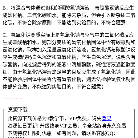
B、将混合气体通过饱和的碳酸氢钠溶液，与碳酸氢钠反应生
成氯化钠、二氧化碳和水，能除去杂质，但会引入新杂质二氧
化碳，不符合除杂原则，不能达到实验目的，不符合题意；
C、氢氧化钠变质实际上是氢氧化钠与空气中的二氧化碳反应
生成碳酸钠和水，则部分变质的氢氧化钠固体中含有碳酸钠和
氢氧化钠，取样加入足量氢氧化钙溶液，氢氧化钙与碳酸钠反
应生成碳酸钙白色沉淀和氢氧化钠，产生白色沉淀，说明含有
碳酸钠，向过滤后得到的滤液中滴加酚酞，碱性溶液遇酚酞变
红，由于氢氧化钙溶液是足量的且反应生成了氢氧化钠，因此
不能检验原固体中是否含有氢氧化钠，则无法检验氢氧化钠固
体部分变质，不能达到实验目的，不符合题意；
…………
资源下载
此资源下载价格为
3
教学币，VIP免费，请先
登录
资源每日更新! 升级终身VIP会员，享全站终身永久免费
下载特权！限时优惠！如有问题，请联系客服QQ：