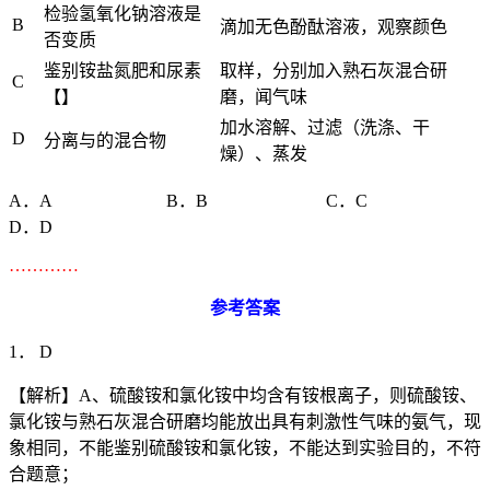
检验氢氧化钠溶液是
B
滴加无色酚酞溶液，观察颜色
否变质
鉴别铵盐氮肥和尿素
取样，分别加入熟石灰混合研
C
【】
磨，闻气味
加水溶解、过滤（洗涤、干
D
分离与的混合物
燥）、蒸发
A．A B．B C．C
D．D
…………
参考答案
1． D
【解析】A、硫酸铵和氯化铵中均含有铵根离子，则硫酸铵、
氯化铵与熟石灰混合研磨均能放出具有刺激性气味的氨气，现
象相同，不能鉴别硫酸铵和氯化铵，不能达到实验目的，不符
合题意；