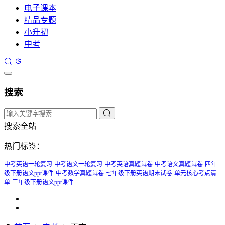
电子课本
精品专题
小升初
中考
搜索
搜索全站
热门标签：
中考英语一轮复习
中考语文一轮复习
中考英语真题试卷
中考语文真题试卷
四年
级下册语文ppt课件
中考数学真题试卷
七年级下册英语期末试卷
单元核心考点清
单
三年级下册语文ppt课件