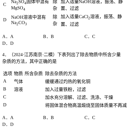
Na
SO
固体中混有
除
加入适量NaOH溶液，振荡、静
2
4
C
MgSO
杂
置、过滤
4
加入适量CaCl
溶液，振荡、静
除
NaOH溶液中混有
2
D
Na
CO
杂
2
3
置、过滤
A．A B．B C．C
D．D
4．（2024·江苏南京·二模）下表列出了除去物质中所含少量
杂质的方法，其中正确的是
选项
物质
所含杂质
除去杂质的方法
A
气体
缓缓通过灼热的氧化铜
B
溶液
加入过量铁粉，过滤
C
加水充分溶解、过滤、洗涤、干燥
D
将固体混合物高温煅烧至固体质量不再减
A．A B．B C．C
D．D