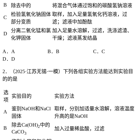
B
除去中的
将混合气体通过饱和的碳酸氢钠溶液
检验氢氧化钠固体
取样，加入足量氢氧化钙溶液，过
C
部分变质
滤；滤液中加酚酞
分离二氧化锰和氯
加入足量水溶解，过滤，洗涤滤渣、
D
化钾固体
干燥；滤液蒸发结晶
A．A B．B C．C
D．D
2．（2025·江苏无锡·一模）下列各组实验方法能达到实验目
的的是
选
实验目的
实验方法
项
鉴别NaOH和NaCl
取样，分别加适量水溶解，溶液温度
A
固体
升高的是NaOH
除去Ca(OH)
中的
2
B
加入过量稀盐酸，过滤
CaCO
3