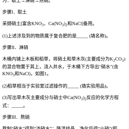
为：取土→淋硝→熬硝。
步骤I．取土
采撷硝土[富含KNO
、Ca(NO
)
和NaCl]备用。
3
3
2
(1)上述涉及到的物质属于复合肥的是_____ (填名称)。
步骤II．淋硝
木桶内铺上木板和稻草，将硝土和草木灰(主要成分为K
CO
)
2
3
的混合物置于其上，浇入井水，于木桶下方导出“硝水”(含
KNO
和NaCl)，如图1。
3
(2)稻草相当于实验室过滤操作的_____ (填实验用品)。
(3)写出草木灰主要成分与硝士中Ca(NO
)
反应的化学方程
3
2
式：_____。
步骤III．熬硝
熬制“硝水”得到“浓硝水”；降温结晶，净化后得“火硝”(即