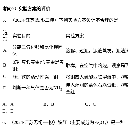
考向
03
实验方案的评价
5． （2024·江苏盐城·二模）下列实验方案设计不合理的是
选
实验目的
实验方案
项
分离二氧化锰和氯化钾固
A
溶解、过滤，滤液蒸发，滤渣
体
鉴别真假黄金(假黄金是黄
B
取样，在空气中灼烧，观察是
铜)
C
验证铁的活动性强于铜
将铜放入硫酸亚铁溶液中，观
伸入湿润的蓝色石蕊试纸，观
D
判断一种气体是否为NH
3
变红
A．A B．B C．C
D．D
6．（2024·江苏无锡·一模）铁红（主要成分为Fe
O
）是一种
2
3