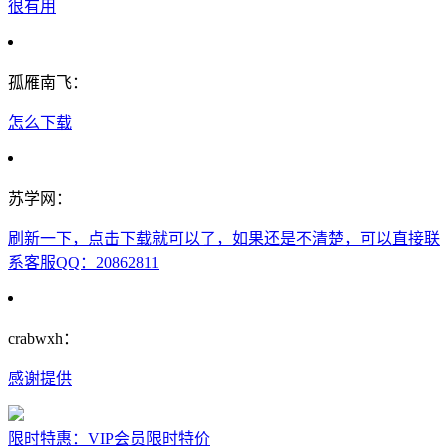
很有用
孤雁南飞：
怎么下载
苏学网：
刷新一下，点击下载就可以了，如果还是不清楚，可以直接联
系客服QQ：20862811
crabwxh：
感谢提供
限时特惠：VIP会员限时特价