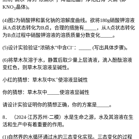
KNO
晶体)。
3
(4)图2为硝酸钾和氯化钠的溶解度曲线。欲将180g硝酸钾溶液
从A点状态转化为B点，合理的措施有_____，从A点状态转化
为B点过程中硝酸钾溶液的溶质质量分数变化_____。
–
(5)设计实验验证“浓硝水”中含Cl
：_____ (写出具体步骤)。
(6)将草木灰溶于水，静置后取少量上层清液，滴入酚酞溶液
变红色，则草木灰溶液呈碱性。
+
小红的猜想：草木灰中K
使溶液显碱性
你的猜想：草木灰中_____使溶液显碱性
请设计实验证明你的猜想正确，你的方案是_____。
8． （2024·江苏苏州·二模）水是生命之源，水及其溶液在生
活和生产中有着重要的作用。
(1)自然界的水循环通过水的三态变化实现。三态变化的过程