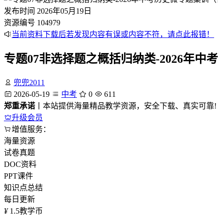
发布时间
2026年05月19日
资源编号
104979
当前资料下载后若发现内容有误或内容不符，请点此报错！
专题07非选择题之概括归纳类-2026年
兜兜2011
2026-05-19
中考
0
611
郑重承诺
丨本站提供海量精品教学资源，安全下载、真实可靠!
升级会员
增值服务：
海量资源
试卷真题
DOC资料
PPT课件
知识点总结
每日更新
¥
1.5
教学币