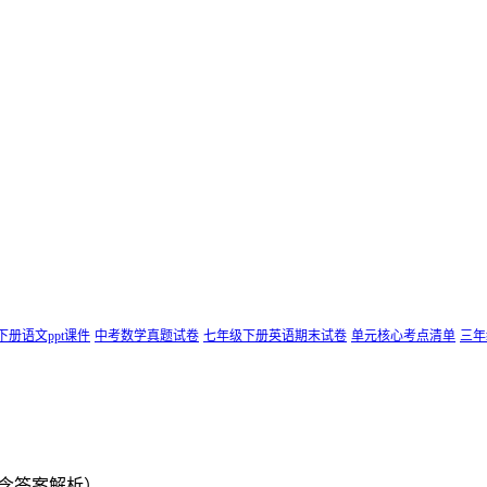
下册语文ppt课件
中考数学真题试卷
七年级下册英语期末试卷
单元核心考点清单
三年