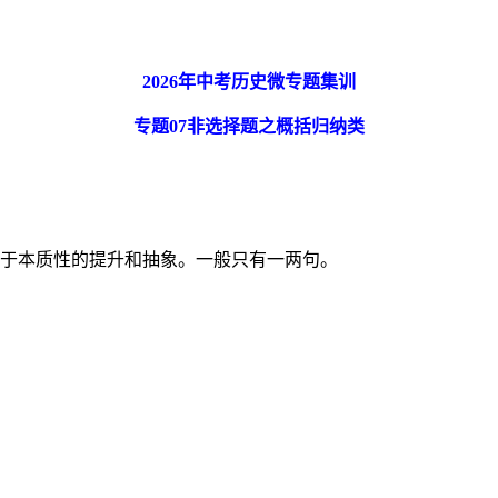
2026
年中考历史微专题集训
专题
07
非选择题之概括归纳类
属于本质性的提升和抽象。一般只有一两句。