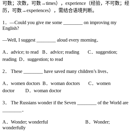
可数；次数，可数→times），experience（经验，不可数；经
历，可数→experiences），需结合语境判断。
1．—Could you give me some ________ on improving my
English?
—Well, I suggest ________ aloud every morning．
A．advice; to read B．advice; reading C．suggestion;
reading D．suggestion; to read
2． These ________ have saved many children’s lives．
A．women doctors B．woman doctors C．women
doctor D．woman doctor
3． The Russians wonder if the Seven ________ of the World are
________．
A．Wonder; wonderful B．Wonder;
wonderfully