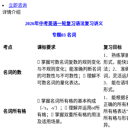
立即咨询
详情介绍
2026
年
中考英语一轮复习
语法复习讲义
专题
03
名词
考点
课标要求
复习目标
1． 熟练
 掌握可数名词复数的规则变化
形式，能快
与不规则变化；能准确判断名词
法；2． 
名词的数
的可数性与不可数性； 理解不
词，灵活运
可数名词的量化表达。
3． 能在
形式。
1． 能根
 掌握名词所有格的基本构成
正确的所有
（-‘s，-s’）； 理解并运用of所
名词所有格
所有格表达“
有格； 掌握双重所有格的用法
所有格与形
及适用场景。
异。