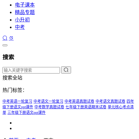
电子课本
精品专题
小升初
中考
搜索
搜索全站
热门标签：
中考英语一轮复习
中考语文一轮复习
中考英语真题试卷
中考语文真题试卷
四年
级下册语文ppt课件
中考数学真题试卷
七年级下册英语期末试卷
单元核心考点清
单
三年级下册语文ppt课件