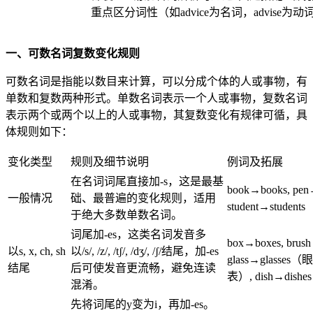
重点区分词性（如advice为名词，advise为动
一、可数名词复数变化规则
可数名词是指能以数目来计算，可以分成个体的人或事物，有
单数和复数两种形式。单数名词表示一个人或事物，复数名词
表示两个或两个以上的人或事物，其复数变化有规律可循，具
体规则如下：
变化类型
规则及细节说明
例词及拓展
在名词词尾直接加-s，这是最基
book→books, p
一般情况
础、最普遍的变化规则，适用
student→st
于绝大多数单数名词。
词尾加-es，这类名词发音多
box→boxes, br
以s, x, ch, sh
以/s/, /z/, /tʃ/, /dʒ/, /ʃ/结尾，加-es
glass→glasses
结尾
后可使发音更流畅，避免连读
表）, dish→dis
混淆。
先将词尾的y变为i，再加-es。