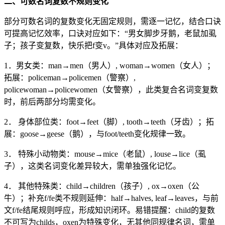
二、可数名词复数不规则变化
部分可数名词的复数变化无固定规则，需逐一记忆，结合口诀
可提高记忆效率，口诀对应如下：“男女脚步牙鹅，老鼠加虱
子；孩子变复数，快乐把f变v。”具体对应及拓展：
1．男女类：man→men（男人）, woman→women（女人）；
拓展：policeman→policemen（警察）,
policewoman→policewomen（女警察），此类复合名词变复数
时，前后两部分均需变化。
2． 身体部位类：foot→feet（脚）, tooth→teeth（牙齿）；拓
展：goose→geese（鹅），与foot/teeth变化规律一致。
3． 特殊小动物类：mouse→mice（老鼠）, louse→lice（虱
子），这类名词变化差异较大，需单独强化记忆。
4． 其他特殊类：child→children（孩子）, ox→oxen（公
牛）；补充f/fe类不规则延伸：half→halves, leaf→leaves，与前
文f/fe结尾规则呼应，形成知识闭环。易错提醒：child的复数
不可写为childs，oxen为特殊变化，无其他同规律名词，需单