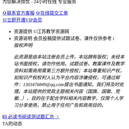
为您解决烦忧 - 24小时在线 专业服务
联系官方客服
在线提交工单
立即开通VIP会员
资源提供
©江苏教学资源网
资源说明
会员投稿提供试题试卷、课件仅供参考
i
版权声明
此资源是由本站注册会员上传，本站拥有版权；未经本
站书面授权，请勿作他用。试题试卷，教案课件及教学
资料如需商用需第三方额外授权；本站尊重知识产权，
如知识产权权利人认为平台内容涉嫌侵权，可通过邮
件：1303476849@qq.com提出书面通知，我们将及时处
理。本站提供的党政主题相关内容（国旗、国徽、党
徽...），目的在于配合学科相关内容教学，仅限个人学
习分享使用，禁止用于任何广告和商用目的。
必读书阅读测试题汇总
TA的动态