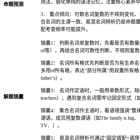
用法，弱化单纯的语法记忆，注重核心素养
命题预测
3． 重点倾向：可数名词复数的不规则变化
合名词的主谓一致、易混名词辨析仍是命题
配考查频率可能提升。
锦囊1： 判断名词单复数时，先看是否有数量限定词（如m
of等），再结合名词可数性判断，不规则复
锦囊2： 名词所有格优先判断是否为有生命名词，
多用of所有格，表达“部分所属”用双重所有格（如a f
father’s）。
锦囊3： 名词作定语时，一般用单数形式，除man/
解题锦囊
teachers），遇到复合名词需牢记固定形式（如apple 
锦囊4： 集合名词作主语时，看语境强调“整体
谓语，成员用复数谓语（如The family is big． / The 
TV．）。
锦囊5： 易混名词辨析可通过“固定搭配+语