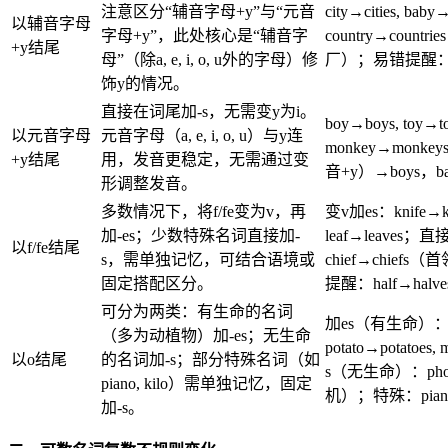
注意区分“辅音字母+y”与“元音
city→cities, b
以辅音字母
字母+y”，此处核心是“辅音字
country→countri
+y结尾
母”（除a, e, i, o, u外的字母）修
厂）；易错提醒：避
饰y的情况。
直接在词尾加-s，无需变y为i。
boy→boys, to
以元音字母
元音字母（a, e, i, o, u）与y连
monkey→mon
+y结尾
用，发音更稳定，无需通过变
音+y）→boys，b
形调整发音。
多数情况下，将f/fe变为v，再
变v加es：knife→kni
加-es；少数特殊名词直接加-
leaf→leaves；直接
以f/fe结尾
s，需单独记忆，可结合语境或
chief→chiefs
固定搭配区分。
提醒：half→halv
可分为两类：有生命的名词
加es（有生命）：tom
（多为动植物）加-es；无生命
potato→potato
以o结尾
的名词加-s；部分特殊名词（如
s（无生命）：photo→
piano, kilo）需单独记忆，固定
机）；特殊：piano→
加-s。