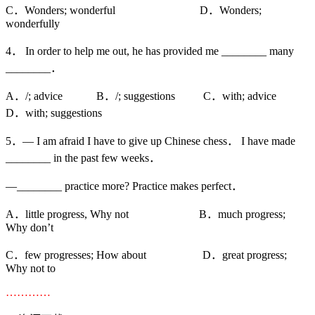
C．Wonders; wonderful D．Wonders;
wonderfully
4． In order to help me out, he has provided me ________ many
________．
A．/; advice B．/; suggestions C．with; advice
D．with; suggestions
5．— I am afraid I have to give up Chinese chess． I have made
________ in the past few weeks．
—________ practice more? Practice makes perfect．
A．little progress, Why not B．much progress;
Why don’t
C．few progresses; How about D．great progress;
Why not to
…………