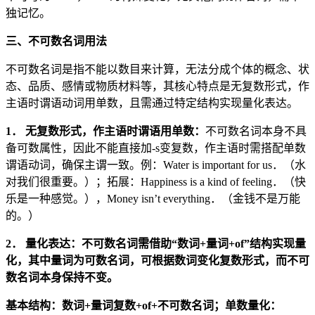
独记忆。
三、不可数名词用法
不可数名词是指不能以数目来计算，无法分成个体的概念、状
态、品质、感情或物质材料等，其核心特点是无复数形式，作
主语时谓语动词用单数，且需通过特定结构实现量化表达。
1
．
无复数形式，作主语时谓语用单数：
不可数名词本身不具
备可数属性，因此不能直接加-s变复数，作主语时需搭配单数
谓语动词，确保主谓一致。例：Water is important for us．（水
对我们很重要。）；拓展：Happiness is a kind of feeling．（快
乐是一种感觉。），Money isn’t everything．（金钱不是万能
的。）
2
．
量化表达：不可数名词需借助
“
数词
+
量词
+of”
结构实现量
化，其中量词为可数名词，可根据数词变化复数形式，而不可
数名词本身保持不变。
基本结构：数词
+
量词复数
+of+
不可数名词；单数量化：