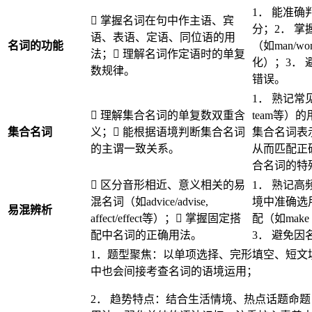
1． 能准
 掌握名词在句中作主语、宾
分；2． 
语、表语、定语、同位语的用
名词的功能
（如man/
法； 理解名词作定语时的单复
化）；3．
数规律。
错误。
1． 熟记常见集
 理解集合名词的单复数双重含
team等）
集合名词
义； 能根据语境判断集合名词
集合名词表示
的主谓一致关系。
从而匹配正
合名词的特
 区分音形相近、意义相关的易
1． 熟记
混名词（如advice/advise,
境中准确选
易混辨析
affect/effect等）； 掌握固定搭
配（如make a 
配中名词的正确用法。
3． 避免
1．题型聚焦：以单项选择、完形填空、短文
中也会间接考查名词的语境运用；
2． 趋势特点：结合生活情境、热点话题命