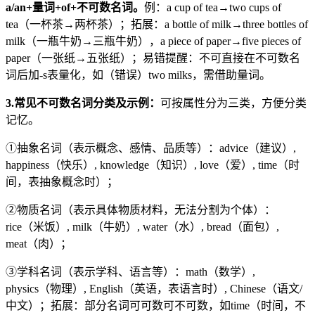
a/an+
量词
+of+
不可数名词。
例：a cup of tea→two cups of
tea（一杯茶→两杯茶）；拓展：a bottle of milk→three bottles of
milk（一瓶牛奶→三瓶牛奶），a piece of paper→five pieces of
paper（一张纸→五张纸）；易错提醒：不可直接在不可数名
词后加-s表量化，如（错误）two milks，需借助量词。
3.常见不可数名词分类及示例：
可按属性分为三类，方便分类
记忆。
①抽象名词（表示概念、感情、品质等）：advice（建议）,
happiness（快乐）, knowledge（知识）, love（爱）, time（时
间，表抽象概念时）；
②物质名词（表示具体物质材料，无法分割为个体）：
rice（米饭）, milk（牛奶）, water（水）, bread（面包）,
meat（肉）；
③学科名词（表示学科、语言等）：math（数学）,
physics（物理）, English（英语，表语言时）, Chinese（语文/
中文）；拓展：部分名词可可数可不可数，如time（时间，不