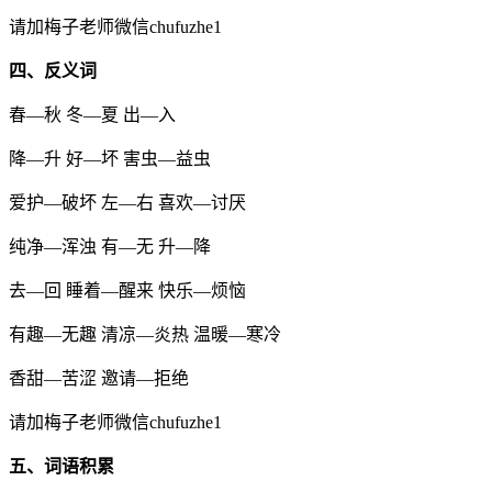
请加梅子老师微信chufuzhe1
四、反义词
春—秋 冬—夏 出—入
降—升 好—坏 害虫—益虫
爱护—破坏 左—右 喜欢—讨厌
纯净—浑浊 有—无 升—降
去—回 睡着—醒来 快乐—烦恼
有趣—无趣 清凉—炎热 温暖—寒冷
香甜—苦涩 邀请—拒绝
请加梅子老师微信chufuzhe1
五、词语积累