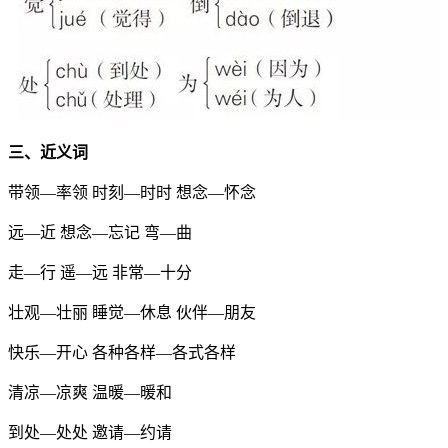
三、近义词
带领—率领 时刻—时时 想念—怀念
远—近 想念—忘记 弯—曲
走—行 遥—远 非常—十分
壮观—壮丽 睡觉—休息 伙伴—朋友
快乐—开心 各种各样—各式各样
清凉—凉爽 温暖—暖和
到处—处处 邀请—约请