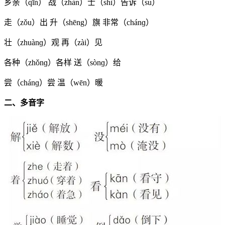
乡亲（qīn） 战（zhàn）士（shì）告诉（su）
走（zǒu）出 升（shēng）旗 非常（chánɡ）
壮（zhuànɡ）观 再（zài）见
各种（zhǒnɡ）各样 送（sònɡ）给
尝（chánɡ）尝 温（wēn）暖
二、多音字