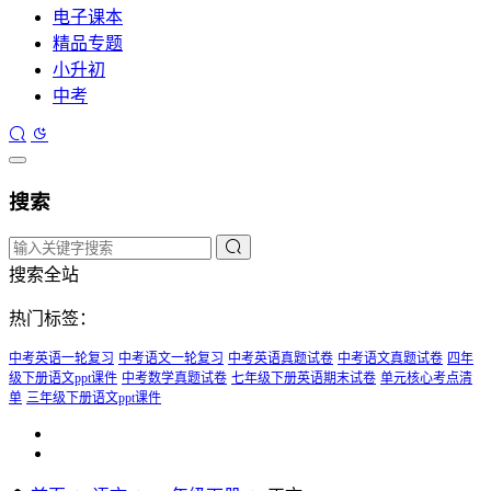
电子课本
精品专题
小升初
中考
搜索
搜索全站
热门标签：
中考英语一轮复习
中考语文一轮复习
中考英语真题试卷
中考语文真题试卷
四年
级下册语文ppt课件
中考数学真题试卷
七年级下册英语期末试卷
单元核心考点清
单
三年级下册语文ppt课件