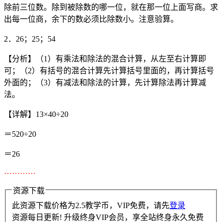
除前三位数。除到被除数的哪一位，就在那一位上面写商。求
出每一位商，余下的数必须比除数小。注意验算。
2．26；25；54
【分析】（1）有乘法和除法的混合计算，从左至右计算即
可；（2）有括号的混合计算先计算括号里面的，再计算括号
外面的；（3）有减法和除法的计算，先计算除法再计算减
法。
【详解】13×40÷20
＝520÷20
＝26
…………
资源下载
此资源下载价格为
2.5
教学币，VIP免费，请先
登录
资源每日更新! 升级终身VIP会员，享全站终身永久免费