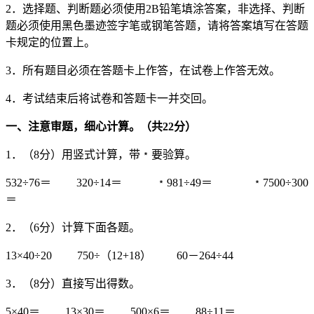
2．选择题、判断题必须使用2B铅笔填涂答案，非选择、判断
题必须使用黑色墨迹签字笔或钢笔答题，请将答案填写在答题
卡规定的位置上。
3．所有题目必须在答题卡上作答，在试卷上作答无效。
4．考试结束后将试卷和答题卡一并交回。
一、注意审题，细心计算。（共
22
分）
1．（8分）用竖式计算，带﹡要验算。
532÷76＝ 320÷14＝ ﹡981÷49＝ ﹡7500÷300
＝
2．（6分）计算下面各题。
13×40÷20 750÷（12+18） 60－264÷44
3．（8分）直接写出得数。
5×40＝ 13×30＝ 500×6＝ 88÷11＝