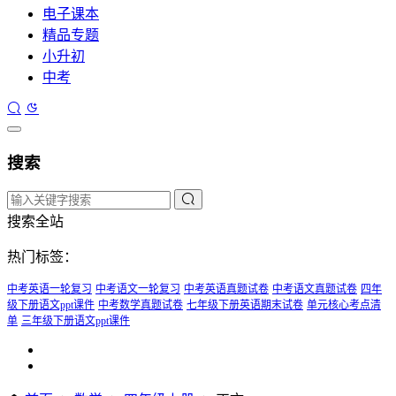
电子课本
精品专题
小升初
中考
搜索
搜索全站
热门标签：
中考英语一轮复习
中考语文一轮复习
中考英语真题试卷
中考语文真题试卷
四年
级下册语文ppt课件
中考数学真题试卷
七年级下册英语期末试卷
单元核心考点清
单
三年级下册语文ppt课件