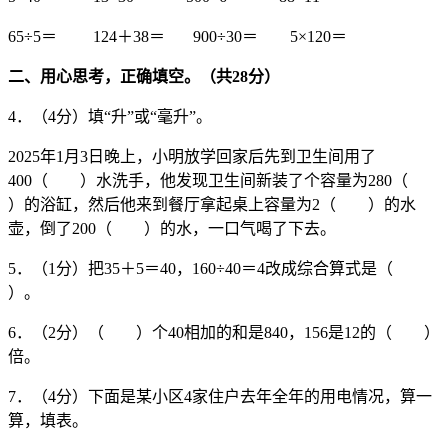
65÷5＝ 124＋38＝ 900÷30＝ 5×120＝
二、用心思考，正确填空。（共
28
分）
4．（4分）填“升”或“毫升”。
2025年1月3日晚上，小明放学回家后先到卫生间用了
400（ ）水洗手，他发现卫生间新装了个容量为280（
）的浴缸，然后他来到餐厅拿起桌上容量为2（ ）的水
壶，倒了200（ ）的水，一口气喝了下去。
5．（1分）把35＋5＝40，160÷40＝4改成综合算式是（
）。
6．（2分）（ ）个40相加的和是840，156是12的（ ）
倍。
7．（4分）下面是某小区4家住户去年全年的用电情况，算一
算，填表。