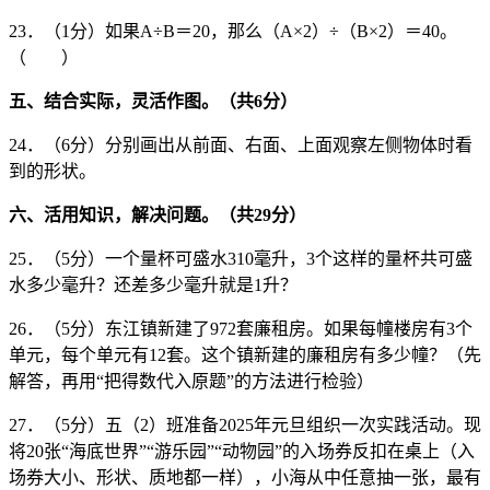
23．（1分）如果A÷B＝20，那么（A×2）÷（B×2）＝40。
（ ）
五、结合实际，灵活作图。（共
6
分）
24．（6分）分别画出从前面、右面、上面观察左侧物体时看
到的形状。
六、活用知识，解决问题。（共
29
分）
25．（5分）一个量杯可盛水310毫升，3个这样的量杯共可盛
水多少毫升？还差多少毫升就是1升？
26．（5分）东江镇新建了972套廉租房。如果每幢楼房有3个
单元，每个单元有12套。这个镇新建的廉租房有多少幢？（先
解答，再用“把得数代入原题”的方法进行检验）
27．（5分）五（2）班准备2025年元旦组织一次实践活动。现
将20张“海底世界”“游乐园”“动物园”的入场券反扣在桌上（入
场券大小、形状、质地都一样），小海从中任意抽一张，最有