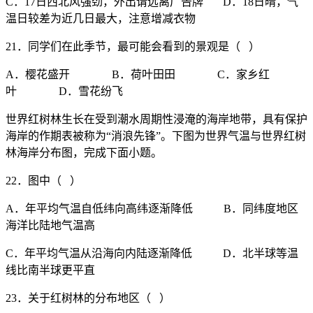
C．17日西北风强劲，外出请远离广告牌 D．18日晴，气
温日较差为近几日最大，注意增减衣物
21．同学们在此季节，最可能会看到的景观是（ ）
A．樱花盛开 B．荷叶田田 C．家乡红
叶 D．雪花纷飞
世界红树林生长在受到潮水周期性浸淹的海岸地带，具有保护
海岸的作期表被称为“消浪先锋”。下图为世界气温与世界红树
林海岸分布图，完成下面小题。
22．图中（ ）
A．年平均气温自低纬向高纬逐渐降低 B．同纬度地区
海洋比陆地气温高
C．年平均气温从沿海向内陆逐渐降低 D．北半球等温
线比南半球更平直
23．关于红树林的分布地区（ ）