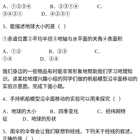
A．①②③④ B．②③①④ C．
③④②① D．④②③①
3．能描述地球大小的是（ ）
①赤道位置②平均半径③地轴与水平面的夹角④表面积
A．①② B．②③ C．
①④ D．②④
我们身边的一些物品有时能非常形象地帮助我们学习地理知
识。读某校地理兴趣小组的同学们做的帆船模型沿伞面移动的
实验示意图，完成下面小题。
4．手持帆船模型沿伞面移动的实验可以用来探究（ ）
A．地球的大小 B．四季变化 C．经纬网特
征 D．地球的形状
5．雨伞的伞骨会让我们联想到经线，下列关于经线的叙述，
正确的是（ ）