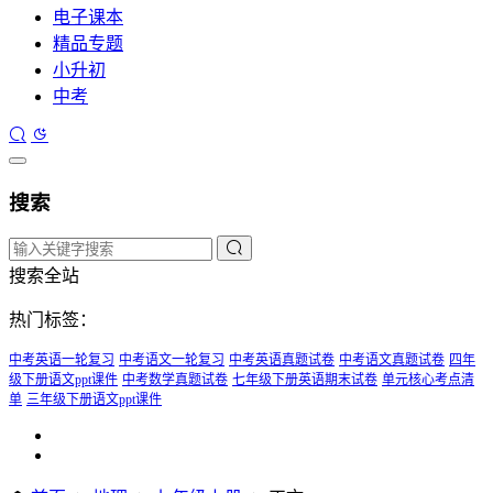
电子课本
精品专题
小升初
中考
搜索
搜索全站
热门标签：
中考英语一轮复习
中考语文一轮复习
中考英语真题试卷
中考语文真题试卷
四年
级下册语文ppt课件
中考数学真题试卷
七年级下册英语期末试卷
单元核心考点清
单
三年级下册语文ppt课件