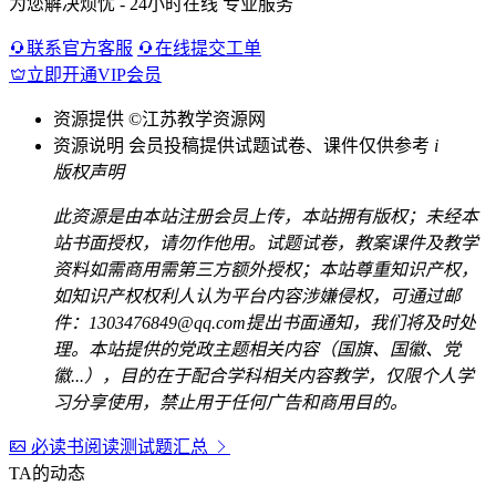
为您解决烦忧 - 24小时在线 专业服务
联系官方客服
在线提交工单
立即开通VIP会员
资源提供
©江苏教学资源网
资源说明
会员投稿提供试题试卷、课件仅供参考
i
版权声明
此资源是由本站注册会员上传，本站拥有版权；未经本
站书面授权，请勿作他用。试题试卷，教案课件及教学
资料如需商用需第三方额外授权；本站尊重知识产权，
如知识产权权利人认为平台内容涉嫌侵权，可通过邮
件：1303476849@qq.com提出书面通知，我们将及时处
理。本站提供的党政主题相关内容（国旗、国徽、党
徽...），目的在于配合学科相关内容教学，仅限个人学
习分享使用，禁止用于任何广告和商用目的。
必读书阅读测试题汇总
TA的动态