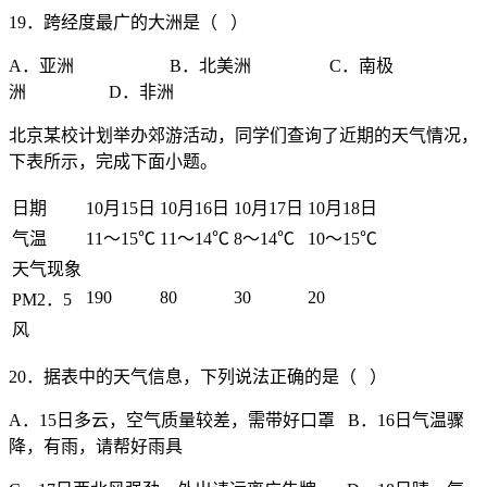
19．跨经度最广的大洲是（ ）
A．亚洲 B．北美洲 C．南极
洲 D．非洲
北京某校计划举办郊游活动，同学们查询了近期的天气情况，
下表所示，完成下面小题。
日期
10月15日
10月16日
10月17日
10月18日
气温
11～15℃
11～14℃
8～14℃
10～15℃
天气现象
190
80
30
20
PM2．5
风
20．据表中的天气信息，下列说法正确的是（ ）
A．15日多云，空气质量较差，需带好口罩 B．16日气温骤
降，有雨，请帮好雨具