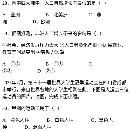
28．图中四大洲中，人口自然增长率最低的是（ ）
A．亚洲 B．北美洲 C．非
洲 D．欧洲
29．据图推测，非洲人口增长带来的影响是（ ）
①社会、经济发展压力太大 ②人口老龄化严重 ③居民就业、
教育等问题突出 ④劳动力短缺
A．①② B．①③ C．
②③ D．②④
2023年7月，第三十一届世界大学生夏季运动会在四川省成都
市举行，来自世界各地的大学生相聚在此。下图是大运会三位
运动员的照片，读图，完成下面小题。
30．甲图的运动员属于（ ）
A．黄色人种 B．白色人种 C．黑色人
种 D．混血人种