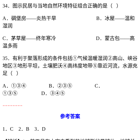
34．图示民居与当地自然环境特征组合正确的是（ ）
A．碉堡房——炎热干旱 B．冰屋——温和
湿润
C．茅草屋——终年寒冷 D．蒙古包——高
温多雨
35．有利于聚落形成的条件包括①气候温暖湿润②高山、峡谷
地区③地形平坦，土壤肥沃④高纬度地带⑤靠近河流，水源充
足（ ）
A．①③④ B．②③⑤ C．
①③⑤ D．③④⑤
…………
参考答案
1．C 2．B 3．D