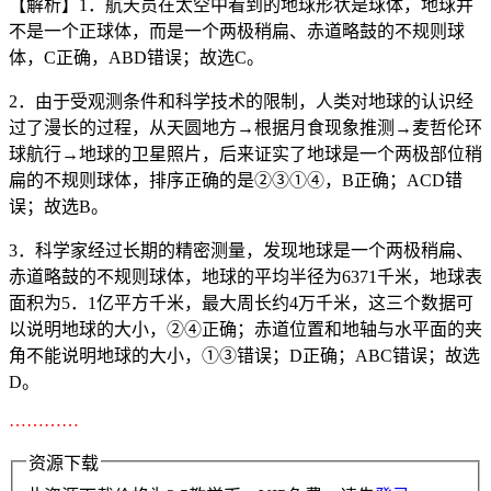
【解析】1．航天员在太空中看到的地球形状是球体，地球并
不是一个正球体，而是一个两极稍扁、赤道略鼓的不规则球
体，C正确，ABD错误；故选C。
2．由于受观测条件和科学技术的限制，人类对地球的认识经
过了漫长的过程，从天圆地方→根据月食现象推测→麦哲伦环
球航行→地球的卫星照片，后来证实了地球是一个两极部位稍
扁的不规则球体，排序正确的是②③①④，B正确；ACD错
误；故选B。
3．科学家经过长期的精密测量，发现地球是一个两极稍扁、
赤道略鼓的不规则球体，地球的平均半径为6371千米，地球表
面积为5．1亿平方千米，最大周长约4万千米，这三个数据可
以说明地球的大小，②④正确；赤道位置和地轴与水平面的夹
角不能说明地球的大小，①③错误；D正确；ABC错误；故选
D。
…………
资源下载