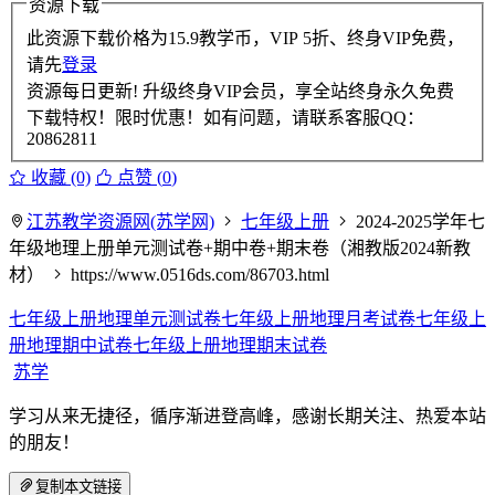
资源下载
此资源下载价格为
15.9
教学币，VIP 5折、终身VIP免费，
请先
登录
资源每日更新! 升级终身VIP会员，享全站终身永久免费
下载特权！限时优惠！如有问题，请联系客服QQ：
20862811
收藏 (0)
点赞 (
0
)
江苏教学资源网(苏学网)
七年级上册
2024-2025学年七
年级地理上册单元测试卷+期中卷+期末卷（湘教版2024新教
材）
https://www.0516ds.com/86703.html
七年级上册地理单元测试卷
七年级上册地理月考试卷
七年级上
册地理期中试卷
七年级上册地理期末试卷
苏学
学习从来无捷径，循序渐进登高峰，感谢长期关注、热爱本站
的朋友！
复制本文链接