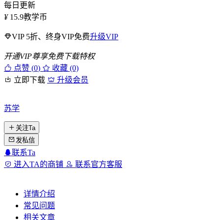
每日更新
¥
15.9
教学币
VIP 5折、终身VIP免费
升级VIP
开通VIP尊享免费下载特权
点赞 (
0
)
收藏 (0)
立即下载
升级会员
苏学
关注Ta
发私信
联系Ta
进入TA的商铺
联系官方客服
详情介绍
常见问题
相关文章