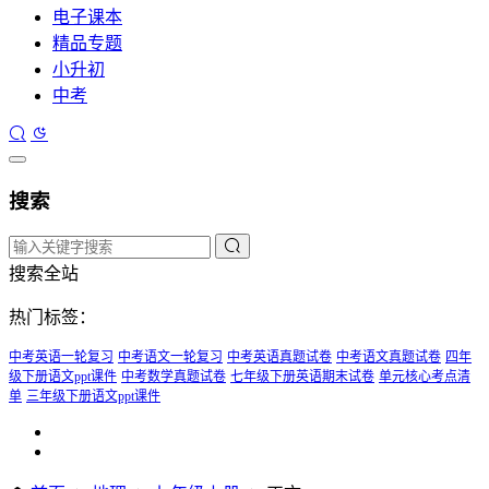
电子课本
精品专题
小升初
中考
搜索
搜索全站
热门标签：
中考英语一轮复习
中考语文一轮复习
中考英语真题试卷
中考语文真题试卷
四年
级下册语文ppt课件
中考数学真题试卷
七年级下册英语期末试卷
单元核心考点清
单
三年级下册语文ppt课件