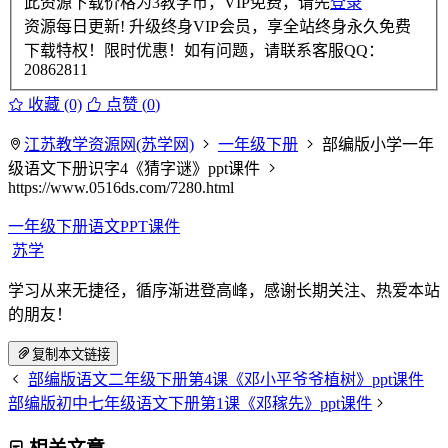
此资源下载价格为
3
教学币，VIP免费，请先
登录
资源每日更新! 升级终身VIP会员，享全站终身永久免费
下载特权！限时优惠！如有问题，请联系客服QQ：
20862811
收藏 (0)
点赞 (
0
)
江苏教学资源网(苏学网)
一年级下册
部编版小学一年
级语文下册识字4《猜字谜》ppt课件
https://www.0516ds.com/7280.html
一年级下册语文PPT课件
苏学
学习从来无捷径，循序渐进登高峰，感谢长期关注、热爱本站
的朋友！
复制本文链接
部编版语文二年级下册第4课《邓小平爷爷植树》ppt课件
部编版初中七年级语文下册第1课《邓稼先》ppt课件
相关文章