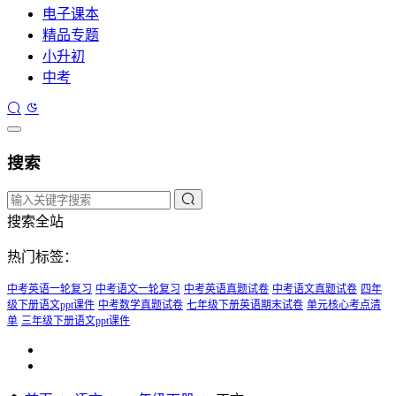
电子课本
精品专题
小升初
中考
搜索
搜索全站
热门标签：
中考英语一轮复习
中考语文一轮复习
中考英语真题试卷
中考语文真题试卷
四年
级下册语文ppt课件
中考数学真题试卷
七年级下册英语期末试卷
单元核心考点清
单
三年级下册语文ppt课件