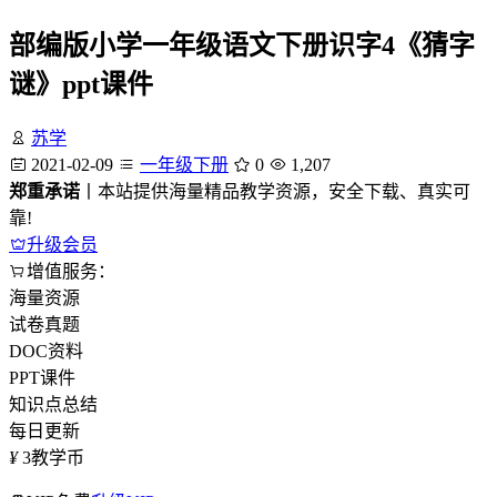
部编版小学一年级语文下册识字4《猜字
谜》ppt课件
苏学
2021-02-09
一年级下册
0
1,207
郑重承诺
丨本站提供海量精品教学资源，安全下载、真实可
靠!
升级会员
增值服务：
海量资源
试卷真题
DOC资料
PPT课件
知识点总结
每日更新
¥
3
教学币