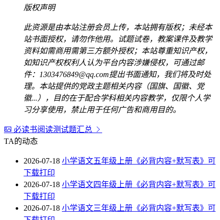
版权声明
此资源是由本站注册会员上传，本站拥有版权；未经本
站书面授权，请勿作他用。试题试卷，教案课件及教学
资料如需商用需第三方额外授权；本站尊重知识产权，
如知识产权权利人认为平台内容涉嫌侵权，可通过邮
件：1303476849@qq.com提出书面通知，我们将及时处
理。本站提供的党政主题相关内容（国旗、国徽、党
徽...），目的在于配合学科相关内容教学，仅限个人学
习分享使用，禁止用于任何广告和商用目的。
必读书阅读测试题汇总
TA的动态
2026-07-18
小学语文五年级上册《必背内容+默写表》可
下载打印
2026-07-18
小学语文四年级上册《必背内容+默写表》可
下载打印
2026-07-18
小学语文三年级上册《必背内容+默写表》可
下载打印