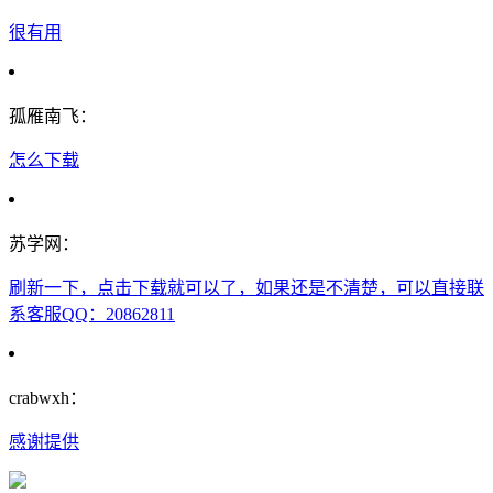
很有用
孤雁南飞：
怎么下载
苏学网：
刷新一下，点击下载就可以了，如果还是不清楚，可以直接联
系客服QQ：20862811
crabwxh：
感谢提供