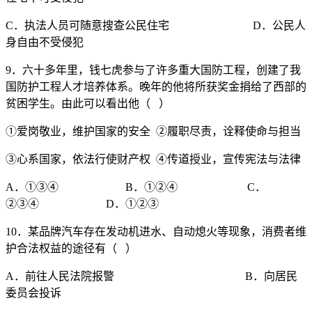
C．执法人员可随意搜查公民住宅 D．公民人
身自由不受侵犯
9．六十多年里，钱七虎参与了许多重大国防工程，创建了我
国防护工程人才培养体系。晚年的他将所获奖金捐给了西部的
贫困学生。由此可以看出他（ ）
①爱岗敬业，维护国家的安全 ②履职尽责，诠释使命与担当
③心系国家，依法行使财产权 ④传道授业，宣传宪法与法律
A．①③④ B．①②④ C．
②③④ D．①②③
10．某品牌汽车存在发动机进水、自动熄火等现象，消费者维
护合法权益的途径有（ ）
A．前往人民法院报警 B．向居民
委员会投诉