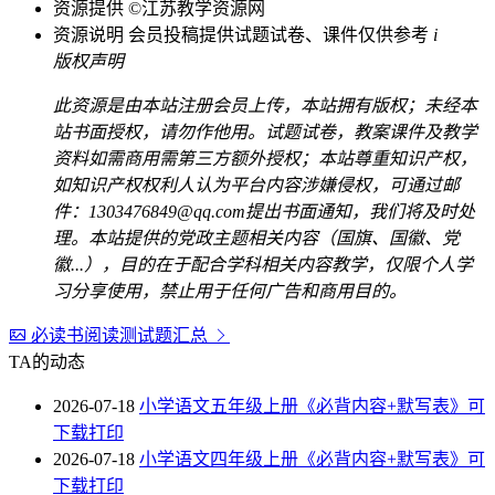
资源提供
©江苏教学资源网
资源说明
会员投稿提供试题试卷、课件仅供参考
i
版权声明
此资源是由本站注册会员上传，本站拥有版权；未经本
站书面授权，请勿作他用。试题试卷，教案课件及教学
资料如需商用需第三方额外授权；本站尊重知识产权，
如知识产权权利人认为平台内容涉嫌侵权，可通过邮
件：1303476849@qq.com提出书面通知，我们将及时处
理。本站提供的党政主题相关内容（国旗、国徽、党
徽...），目的在于配合学科相关内容教学，仅限个人学
习分享使用，禁止用于任何广告和商用目的。
必读书阅读测试题汇总
TA的动态
2026-07-18
小学语文五年级上册《必背内容+默写表》可
下载打印
2026-07-18
小学语文四年级上册《必背内容+默写表》可
下载打印