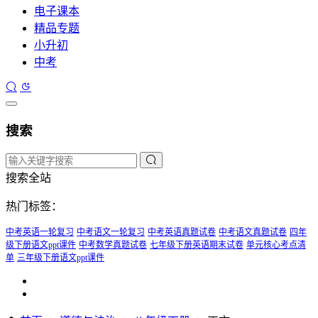
电子课本
精品专题
小升初
中考
搜索
搜索全站
热门标签：
中考英语一轮复习
中考语文一轮复习
中考英语真题试卷
中考语文真题试卷
四年
级下册语文ppt课件
中考数学真题试卷
七年级下册英语期末试卷
单元核心考点清
单
三年级下册语文ppt课件