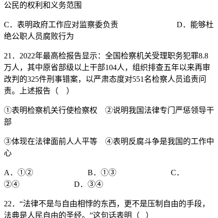
公民的权利和义务范围
C．表明政府工作应对监察委负责 D．能够杜
绝公职人员腐败行为
21．2022年最高检报告显示：全国检察机关受理职务犯罪8.8
万人，其中原省部级以上干部104人，组织排查五年以来再审
改判的325件刑事错案，以严肃态度对551名检察人员追责问
责。上述报告（ ）
①表明检察机关行使检察权 ②说明我国法律专门严惩领导干
部
③体现在法律面前人人平等 ④表明反腐斗争是我国的工作中
心
A．①② B．①③ C．
②④ D．③④
22．“法律不是与自由相悖的东西，更不是压制自由的手段，
法典是人民自由的圣经。”这句话表明（ ）