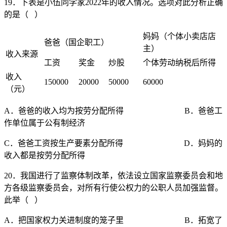
19．下表是小伍同学家2022年的收入情况。选项对此分析正确
的是（ ）
妈妈（个体小卖店店
爸爸（国企职工）
主）
收入来源
工资
奖金
炒股
个体劳动纳税后所得
收入
150000
20000
50000
60000
（元）
A．爸爸的收入均为按劳分配所得 B．爸爸工
作单位属于公有制经济
C．爸爸工资按生产要素分配所得 D．妈妈的
收入都是按劳分配所得
20．我国进行了监察体制改革，依法设立国家监察委员会和地
方各级监察委员会，对所有行使公权力的公职人员加强监督。
此举（ ）
A．把国家权力关进制度的笼子里 B．拓宽了