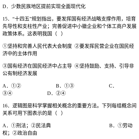
D．少数民族地区提前实现全面现代化
15．“十四五”规划指出，要发挥国有经济战略支撑作用，培育
先导性和支柱性产业；完善促进中小徽企业和个体工商户发展
政策体系。这表明我国（ ）
①坚持和完善人民代表大会制度 ②要发挥民营企业在国民经
济中的主体作用
③国有经济在国民经济中占主导 ④坚持鼓励、支持、引导非
公有制经济发展
A．①② B．①③ C．
③④ D．②④
16．逻辑图是科学掌握相关概念的重要方法。下列每组概念间
关系可用下图表示的是（ ）
A．①刑法；②民法典 B．①劳动
权；②政治自由