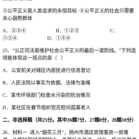
③公平正义是人类追求的永恒目标 ④公平正义的社会只需要
关心弱势群体
A．②③④ B．①②③ C．
①②④ D．①③④
25．“公正司法是维护社会公平正义的最后一道防线。”下列选
项能体现这一观点的是（ ）
A．公安机关对辖区内居民进行信息登记
B．人民法院以事实为依据、法律为准绳
C．某市环保部门检查水污染的防治情况
D．某社区在春节组织党员慰问孤寡老人
二、非选择题（共25分。其中26题7分，27题8分，28题10分）
26．材料一 进入“烟花三月”，扬州市酒店宾馆客房一房难