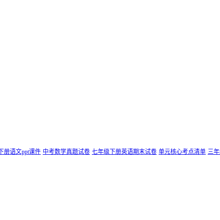
下册语文ppt课件
中考数学真题试卷
七年级下册英语期末试卷
单元核心考点清单
三年