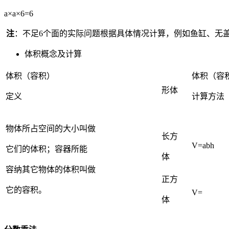
a×a×6=6
注
：不足6个面的实际问题根据具体情况计算，例如鱼缸、无
体积概念及计算
体积（容积）
体积（容
形体
定义
计算方法
物体所占空间的大小叫做
长方
V=abh
它们的体积；容器所能
体
容纳其它物体的体积叫做
正方
它的容积。
V=
体