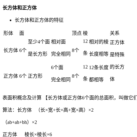
长方体和正方体
长方体和正方体的特征
形体
面
顶点
棱
关系
12
至少4个面
相对面
相对的棱
正方体
长方体
6个
8个
条
是长方形
完全相同
长度相等
是特殊
12
的长方
6个面
12条长度
正方体
6个
正方形
8个
条
体
完全相同
都相等
表面积概念及计算 【长方体或正方体6个面的总面积，叫做它
算法：长方体 （长×宽+长×高+宽×高）×2
（ab+ah+bh）×2
正方体 棱长×棱长×6