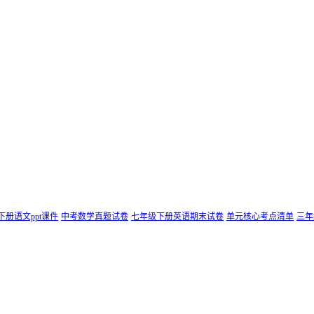
下册语文ppt课件
中考数学真题试卷
七年级下册英语期末试卷
单元核心考点清单
三年