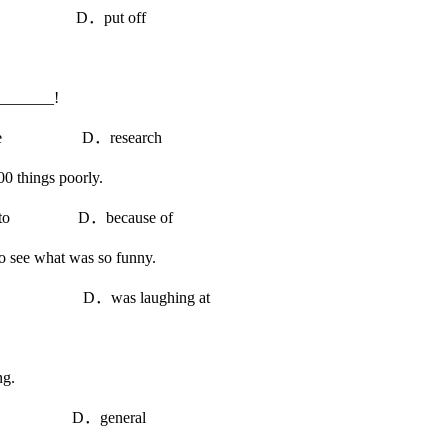
 D．put off
________!
ce D．research
0 things poorly.
to D．because of
o see what was so funny.
at D．was laughing at
ng.
 D．general