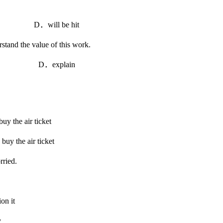
．will be hit
tand the value of this work.
 D．explain
e air ticket
he air ticket
rried.
 it
y