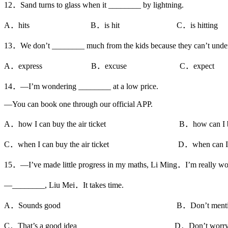
12．Sand turns to glass when it ________ by lightning.
A．hits B．is hit C．is hitting D
13．We don’t ________ much from the kids because they can’t unders
A．express B．excuse C．expect
14．—I’m wondering ________ at a low price.
—You can book one through our official APP.
A．how I can buy the air ticket B．how can I buy th
C．when I can buy the air ticket D．when can I buy t
15．—I’ve made little progress in my maths, Li Ming．I’m really wo
—________, Liu Mei．It takes time.
A．Sounds good B．Don’t mention
C．That’s a good idea D．Don’t worr