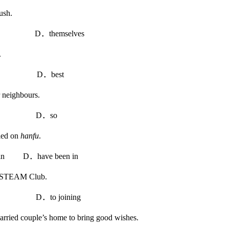
ush.
themselves
.
 D．best
 neighbours.
 D．so
ried on
hanfu
.
n D．have been in
he STEAM Club.
．to joining
arried couple’s home to bring good wishes.