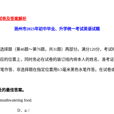
试卷及答案解析
扬州市
2023
年初中毕业、升学统一考试英语试题
非选择题（第46题～第76题，共31题）两部分。满分120分，
相应的位置上，同时务必在试卷的装订线内将本人的姓名、准考证
铅笔作答、非选择题在指定位置用0.5毫米黑色水笔作答。在试卷
处的最佳答案。
 mouthwatering food.
 D．a; /