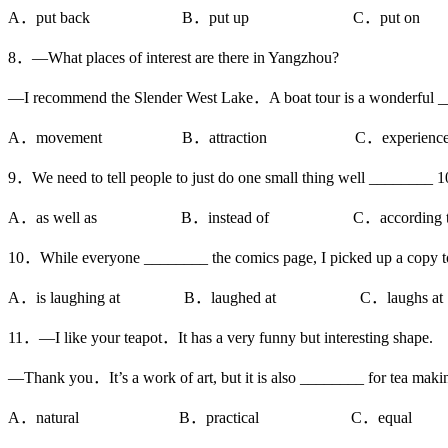
A．put back B．put up C．put on
8．—What places of interest are there in Yangzhou?
—I recommend the Slender West Lake．A boat tour is a wonderful 
A．movement B．attraction C．experien
9．We need to tell people to just do one small thing well ________ 10
A．as well as B．instead of C．according 
10．While everyone ________ the comics page, I picked up a copy t
A．is laughing at B．laughed at C．laughs 
11．—I like your teapot．It has a very funny but interesting shape.
—Thank you．It’s a work of art, but it is also ________ for tea maki
A．natural B．practical C．equal