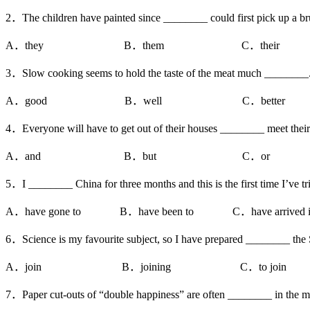
2．The children have painted since ________ could first pick up a br
A．they B．them C．their D．
3．Slow cooking seems to hold the taste of the meat much ________
A．good B．well C．better
4．Everyone will have to get out of their houses ________ meet their
A．and B．but C．or
5．I ________ China for three months and this is the first time I’ve t
A．have gone to B．have been to C．have arrived i
6．Science is my favourite subject, so I have prepared ________ t
A．join B．joining C．to join D
7．Paper cut-outs of “double happiness” are often ________ in the m