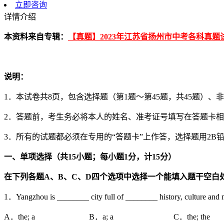
立即咨询
详情介绍
本资料来自专辑：
【真题】2023年江苏省扬州市中考各科真题
说明：
1．本试卷共8页，包含选择题（第1题～第45题，共45题）、
2．答题前，考生务必将本人的姓名、准考证号填写在答题卡
3．所有的试题都必须在专用的“答题卡”上作答，选择题用2B
一、单项选择（共
15
小题；每小题
1
分，计
15
分）
在下列各题
A
、
B
、
C
、
D
四个选项中选择一个能填入题干空白
1．Yangzhou is ________ city full of ________ history, culture and
A．the; a B．a; a C．the; the