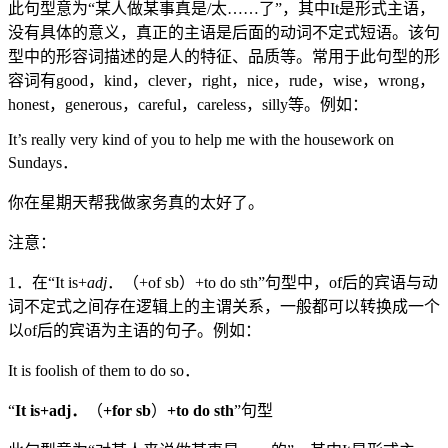
此句型意为“某人做某事真是/太……了”，其中It是形式主语，
没有具体的意义，真正的主语是后面的动词不定式短语。该句
型中的形容词描述的是人的特征、品质等。常用于此句型的形
容词有good，kind，clever，right，nice，rude，wise，wrong，
honest，generous，careful，careless，silly等。例如：
It’s really very kind of you to help me with the housework on
Sundays．
你在星期天帮我做家务真的太好了。
注意：
1．在“It is+
adj
．（+of sb）+to do sth”句型中，of后的宾语与动
词不定式之间存在逻辑上的主谓关系，一般都可以转换成一个
以of后的宾语为主语的句子。例如：
It is foolish of them to do so．
“
It
is+adj
．
（
+for
sb
）
+to
do
sth
”句型