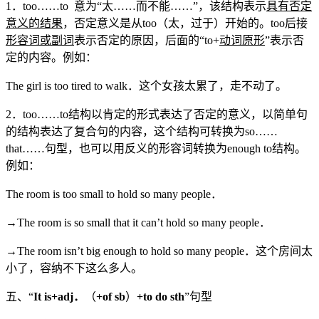
1．too……to 意为“太……而不能……”，该结构表示
具有否定
意义的结果
，否定意义是从too（太，过于）开始的。too后接
形容词或副词
表示否定的原因，后面的“to+
动词原形
”表示否
定的内容。例如：
The girl is too tired to walk．这个女孩太累了，走不动了。
2．too……to结构以肯定的形式表达了否定的意义，以简单句
的结构表达了复合句的内容，这个结构可转换为so……
that……句型，也可以用反义的形容词转换为enough to结构。
例如：
The room is too small to hold so many people．
→The room is so small that it can’t hold so many people．
→The room isn’t big enough to hold so many people．这个房间太
小了，容纳不下这么多人。
五、“
It
is+adj
．
（
+of
sb
）
+to
do
sth
”句型