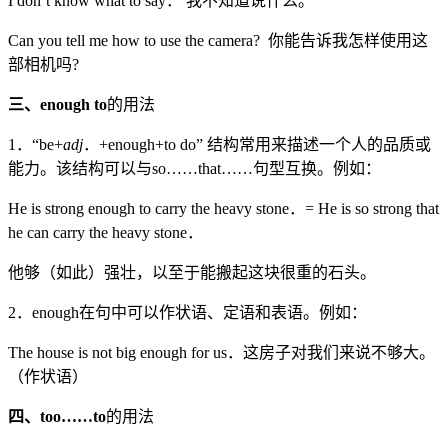
I don’t know what to say． 我不知道说什么。
Can you tell me how to use the camera? 你能告诉我怎样使用这
部相机吗?
三、
enough
to
的用法
1．“be+
adj
．+enough+to do” 结构常用来描述一个人的品质或
能力。该结构可以与so……that……句型互换。例如：
He is strong enough to carry the heavy stone．= He is so strong that
he can carry the heavy stone．
他够（如此）强壮，以至于能搬起这块很重的石头。
2．enough在句中可以作状语、定语和表语。例如：
The house is not big enough for us．这房子对我们来说不够大。
（作状语）
四、
too……to
的用法