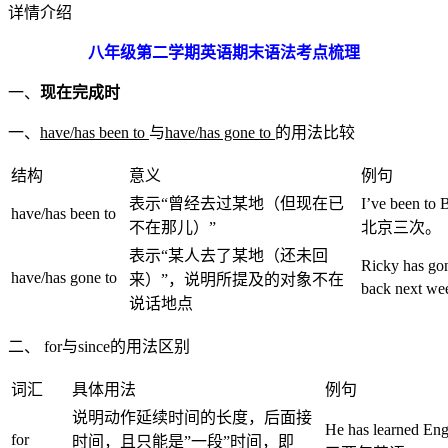
详情介绍
八年级第二学期英语期末语法考点梳理
一、
现在完成时
一、
have/has been to
与
have/has gone to
的用法比较
结构
意义
例句
表示“曾经去过某地（但现在已
I’ve been to
have/has been to
不在那儿）”
北京三次。
表示“某人去了某地（还未回
Ricky has gon
have/has gone to
来）”，说明所提及的对象不在
back next w
说话地点
二、 for与since的用法区别
词汇
具体用法
例句
说明动作延续时间的长度，后面接
He has learned E
for
时间，且只能是”一段”时间，即