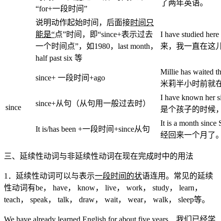
了两年英语。
“for+一段时间”
说明动作起始时间，后面接
时间只
能是“
点”时间，即“since+表示过去
I have studied 
一个时间点”，如1980，last month，
来，我一直在这
half past six 等
Millie has waited t
since+ 一段时间+ago
米莉半小时前就
I have known her 
since+从句（从句用一般过去时）
since
是个孩子的时候
It is a month si
It is/has been +一段时间+since从句
经回来一个月了
三、延续性动词与非延续性动词在现在完成时中的用法
1．延续性动词可以与表示
一段时间的状
语连用。常见的延续
性动词有be， have， know， live， work， study， learn，
teach， speak， talk， draw， wait， wear， walk， sleep等。
We have already learned English for about five years．我们已经学