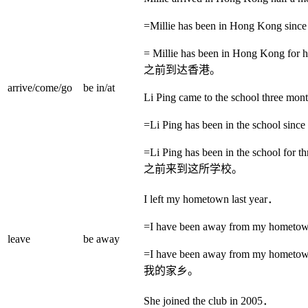
=Millie has been in Hong Kong sinc
= Millie has been in Hong Kong 
之前到达香港。
arrive/come/go
be in/at
Li Ping came to the school three mo
=Li Ping has been in the school sinc
=Li Ping has been in the school 
之前来到这所学校。
I left my hometown last year．
=I have been away from my hometown
leave
be away
=I have been away from my hom
我的家乡。
She joined the club in 2005．