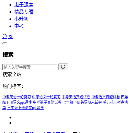
电子课本
精品专题
小升初
中考
搜索
搜索全站
热门标签：
中考英语一轮复习
中考语文一轮复习
中考英语真题试卷
中考语文真题试卷
四年
级下册语文ppt课件
中考数学真题试卷
七年级下册英语期末试卷
单元核心考点清
单
三年级下册语文ppt课件