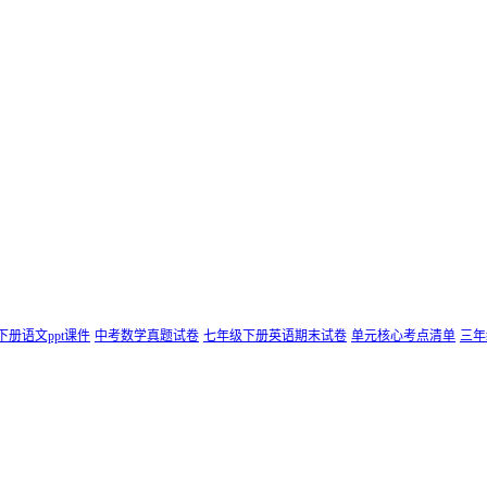
下册语文ppt课件
中考数学真题试卷
七年级下册英语期末试卷
单元核心考点清单
三年