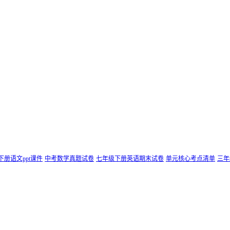
下册语文ppt课件
中考数学真题试卷
七年级下册英语期末试卷
单元核心考点清单
三年