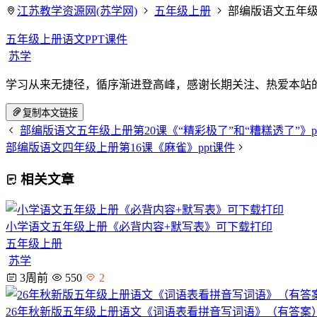
江苏教学资源网(苏学网)
五年级上册
部编版语文五年级
五年级上册语文PPT课件
苏学
学习从来无捷径，循序渐进登高峰，感谢长期关注、热爱本站
复制本文链接
部编版语文五年级上册第20课《“精彩极了”和“糟糕透了”》p
部编版语文四年级上册第16课《麻雀》ppt课件
相关文章
小学语文五年级上册《必背内容+默写表》可下载打印
五年级上册
苏学
3周前
550
2
26年秋新版五年级上册语文《词语表看拼音写词语》（有答案