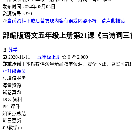
发布时间
2024年06月05日
资源编号
3339
当前资料下载后若发现内容有误或内容不符，请点此报错！
部编版语文五年级上册第21课《古诗词三首
苏学
2020-11-11
五年级上册
0
2,080
郑重承诺
丨本站提供海量精品教学资源，安全下载、真实可靠!
升级会员
增值服务：
海量资源
试卷真题
DOC资料
PPT课件
知识点总结
每日更新
¥
3
教学币