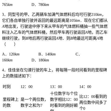
765
km
D．780
km
3．同型号的甲、乙两辆车加满气体燃料后均可行驶210
km
，
它们各自单独行驶并返回的最远距离是105
km
．现在它们都从
A
地出发，行驶途中停下来从甲车的气体燃料桶抽一些气体燃
料注入乙车的气体燃料桶，然后甲车再行驶返回
A
地，而乙车
继续行驶，到
B
地后再行驶返回
A
地．则
B
地最远可距离
A
地
（ ）
A．120
km
B．140
km
C．
160
km
D．180
km
4．佳佳坐在匀速行驶的车上，将每隔一段时间看到的里程碑
上的数描述如下：
时刻
12：00
13：00
14：00
十位数字与个位
比12：00看到的
里程碑上
是一个两位数，
数字相比12：00
两位数中间多了
的数
数字之和为7
时看到的刚好颠
个0