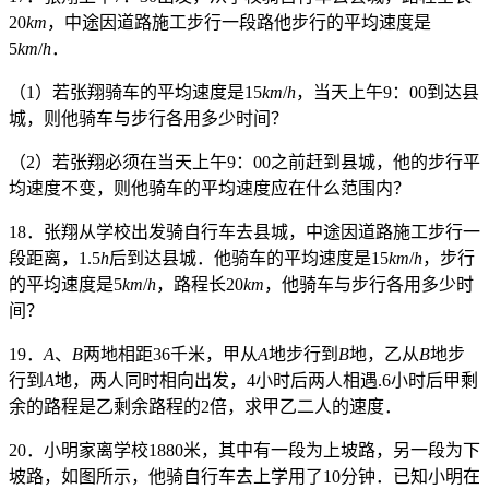
20
km
，中途因道路施工步行一段路他步行的平均速度是
5
km
/
h
．
（1）若张翔骑车的平均速度是15
km
/
h
，当天上午9：00到达县
城，则他骑车与步行各用多少时间？
（2）若张翔必须在当天上午9：00之前赶到县城，他的步行平
均速度不变，则他骑车的平均速度应在什么范围内？
18．张翔从学校出发骑自行车去县城，中途因道路施工步行一
段距离，1.5
h
后到达县城．他骑车的平均速度是15
km
/
h
，步行
的平均速度是5
km
/
h
，路程长20
km
，他骑车与步行各用多少时
间？
19．
A
、
B
两地相距36千米，甲从
A
地步行到
B
地，乙从
B
地步
行到
A
地，两人同时相向出发，4小时后两人相遇.6小时后甲剩
余的路程是乙剩余路程的2倍，求甲乙二人的速度．
20．小明家离学校1880米，其中有一段为上坡路，另一段为下
坡路，如图所示，他骑自行车去上学用了10分钟．已知小明在