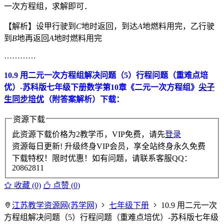
一次方程组，求解即可．
【解析】设甲行驶到
C
地时返回，到达
A
地燃料用完，乙行驶
到
B
地再返回
A
地时燃料用完
…………
10.9 用二元一次方程组解决问题（5）行程问题（重难点培
优）-苏科版七年级下册数学第10章《二元一次方程组》
尖子
生同步培优
（附答案解析）下载：
资源下载
此资源下载价格为
2
教学币，VIP免费，请先
登录
资源每日更新! 升级终身VIP会员，享全站终身永久免费
下载特权！限时优惠！如有问题，请联系客服QQ：
20862811
收藏 (0)
点赞 (
0
)
江苏教学资源网(苏学网)
七年级下册
10.9 用二元一次
方程组解决问题（5）行程问题（重难点培优）-苏科版七年级