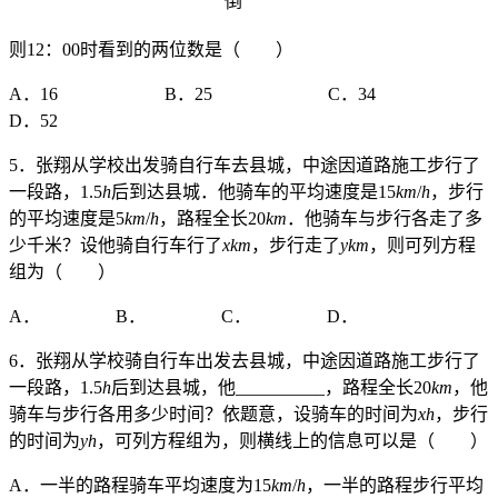
倒
则12：00时看到的两位数是（ ）
A．16 B．25 C．34
D．52
5．张翔从学校出发骑自行车去县城，中途因道路施工步行了
一段路，1.5
h
后到达县城．他骑车的平均速度是15
km
/
h
，步行
的平均速度是5
km
/
h
，路程全长20
km
．他骑车与步行各走了多
少千米？设他骑自行车行了
xkm
，步行走了
ykm
，则可列方程
组为（ ）
A． B． C． D．
6．张翔从学校骑自行车出发去县城，中途因道路施工步行了
一段路，1.5
h
后到达县城，他__________，路程全长20
km
，他
骑车与步行各用多少时间？依题意，设骑车的时间为
xh
，步行
的时间为
yh
，可列方程组为，则横线上的信息可以是（ ）
A．一半的路程骑车平均速度为15
km
/
h
，一半的路程步行平均