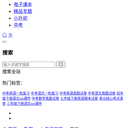
电子课本
精品专题
小升初
中考
搜索
搜索全站
热门标签：
中考英语一轮复习
中考语文一轮复习
中考英语真题试卷
中考语文真题试卷
四年
级下册语文ppt课件
中考数学真题试卷
七年级下册英语期末试卷
单元核心考点清
单
三年级下册语文ppt课件