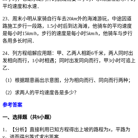
平均速度和水速．
23．周末小明从家骑自行车去20
km
外的海滩游玩，中途因道
路施工步行一段路，1.5小时后到达海滩，他骑车的平均速度
是每小时15
km
/
h
，步行的速度是每小时5
km
/
h
，他骑车与步行
各用多长时间．
24．列方程组解应用题：甲、乙两人相距6千米，两人同时出
发相向而行，1小时相遇；同时出发同向而行，甲3小时可追上
乙．
（1）根据题意画出示意图，分为相向而行、同向而行两种；
（2）求两人的平均速度各是多少？
参考答案
一、选择题（共
9
小题）
1．【分析】直接利用已知方程得出上坡的路程为
x
，平路为
y
，进而得出等式求出答案．