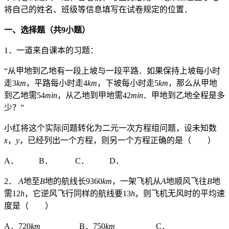
将自己的姓名、班级等信息填写在试卷规定的位置．
一、选择题（共
9
小题）
1．一道来自课本的习题：
“从甲地到乙地有一段上坡与一段平路．如果保持上坡每小时
走3
km
，平路每小时走4
km
，下坡每小时走5
km
，那么从甲地
到乙地需54
min
，从乙地到甲地需42
min
．甲地到乙地全程是多
少？”
小红将这个实际问题转化为二元一次方程组问题，设未知数
x
，
y
，已经列出一个方程，则另一个方程正确的是（ ）
A． B． C． D．
2．
A
地至
B
地的航线长9360
km
，一架飞机从
A
地顺风飞往
B
地
需12
h
，它逆风飞行同样的航线要13
h
，则飞机无风时的平均速
度是（ ）
A．720
km
B．750
km
C．