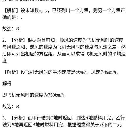
【解析】设未知数
x
，
y
，已经列出一个方程，则另一个方程正
确的是：．
故选：
B
．
2．【分析】根据题意可知，顺风的速度为飞机无风时的速度
与风速之和，逆风的速度为飞机无风时的速度与风速之差，然
后即可列出相应的方程组，从而可以求得飞机无风时的平均速
度．
【解析】设飞机无风时的平均速度是
akm
/
h
，风速为
bkm
/
h
，
解得
即飞机无风时的速度为750
km
/
h
，
故选：
B
．
3．【分析】设甲行驶到
C
地时返回，到达
A
地燃料用完，乙行
驶到
B
地再返回
A
地时燃料用完，根据题意得关于
x
和
y
的二元