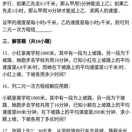
步行．如果乙先走0.5千米，那么甲用5分钟能追上乙；如果乙
先走1小时，那么甲用30分钟才能追上乙．求两人的速度．
设甲的速度是每小时
x
千米，乙的速度是每小时
y
千米，则可列
二元一次方程组
．
三．解答题（共
10
小题）
15．小红家离学校1880米，其中有一段为上坡路，另一段为下
坡路．她跑步去学校共用16分钟，已知小红在上坡路上的平均
速度是4.8千米/时，而她在下坡路上的平均速度是12千米/时．
小红上坡、下坡各用多少时间？
16．列二元一次方程组解应用题：
小颖家离学校1880米，其中有一段为上坡路，另一段为下坡
路．她跑步去学校共用了16分钟，已知小颖在上坡路上的平均
速度是80米/分钟，在下坡路上的平均速度是200米/分钟．求小
颖上坡、下坡各用了多长时间？
17．张翔上午7：30出发，从学校骑自行车去县城，路程全长