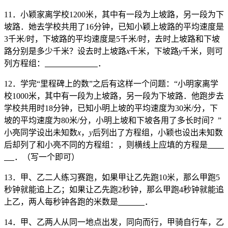
11．小颖家离学校1200米，其中有一段为上坡路，另一段为下
坡路．她去学校共用了16分钟，已知小颖上坡路的平均速度是
3千米/时，下坡路的平均速度是5千米/时，去时上坡路和下坡
路分别是多少千米？设去时上坡路
x
千米，下坡路
y
千米，则可
列方程组：
．
12．学完“里程碑上的数”之后有这样一个问题：“小明家离学
校1000米，其中有一段为上坡路，另一段为下坡路．他跑步去
学校共用时18分钟，已知小明上坡的平均速度为30米/分，下
坡的平均速度为80米/分，小明上坡和下坡各用了多长时间？”
小亮同学设出未知数
x
，
y
后列出了方程组，小颖也设出未知数
后却列了和小亮不同的方程组：，则横线上应填的方程是
．（写一个即可）
13．甲、乙二人练习赛跑，如果甲让乙先跑10米，那么甲跑5
秒钟就能追上乙；如果让乙先跑2秒钟，那么甲跑4秒钟就能追
上乙，两人每秒钟各跑的米数是
．
14．甲、乙两人从同一地点出发，同向而行，甲骑自行车，乙