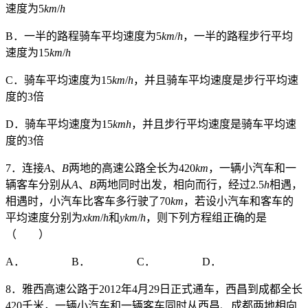
速度为5
km
/
h
B．一半的路程骑车平均速度为5
km
/
h
，一半的路程步行平均
速度为15
km
/
h
C．骑车平均速度为15
km
/
h
，并且骑车平均速度是步行平均速
度的3倍
D．骑车平均速度为15
kmh
，并且步行平均速度是骑车平均速
度的3倍
7．连接
A
、
B
两地的高速公路全长为420
km
，一辆小汽车和一
辆客车分别从
A
、
B
两地同时出发，相向而行，经过2.5
h
相遇，
相遇时，小汽车比客车多行驶了70
km
，若设小汽车和客车的
平均速度分别为
xkm
/
h
和
ykm
/
h
，则下列方程组正确的是
（ ）
A． B． C． D．
8．雅西高速公路于2012年4月29日正式通车，西昌到成都全长
420千米，一辆小汽车和一辆客车同时从西昌、成都两地相向