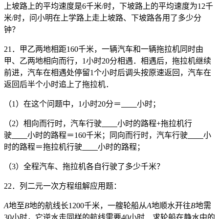
上坡路上的平均速度是6千米/时，下坡路上的平均速度为12千
米/时，问小明在上学路上走上坡路、下坡路各用了多少分
钟？
21．甲乙两地相距160千米，一辆汽车和一辆拖拉机同时由
甲、乙两地相向而行，1小时20分相遇．相遇后，拖拉机继续
前进，汽车在相遇处停留1个小时后调头按原速返回，汽车在
返回后半个小时追上了拖拉机．
（1）在这个问题中，1小时20分＝
小时；
（2）相向而行时，汽车行驶
小时的路程+拖拉机行
驶
小时的路程＝160千米；同向而行时，汽车行驶
小
时的路程＝拖拉机行驶
小时的路程；
（3）全程汽车、拖拉机各自行驶了多少千米？
22．列二元一次方程组解应用题：
A
地至
B
地的航线长1200千米，一艘轮船从
A
地顺水开往
B
地需
30小时，它逆水走同样的航线需要40小时．求轮船在静水中的