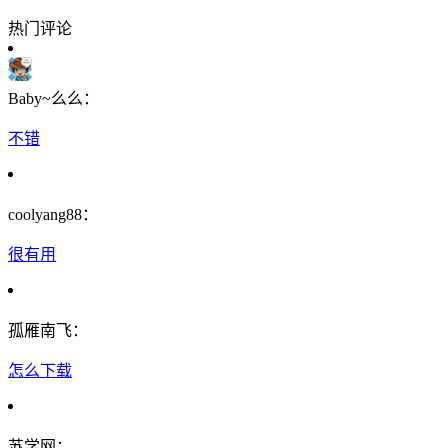
热门评论
Baby~么么：
不错
coolyang88：
很有用
孤雁南飞：
怎么下载
苏学网：