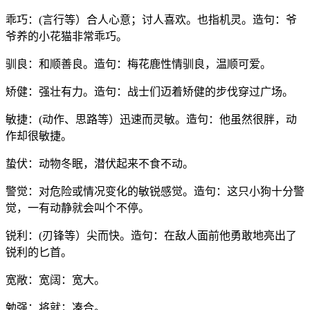
乖巧：(言行等）合人心意；讨人喜欢。也指机灵。造句：爷
爷养的小花猫非常乖巧。
驯良：和顺善良。造句：梅花鹿性情驯良，温顺可爱。
矫健：强壮有力。造句：战士们迈着矫健的步伐穿过广场。
敏捷：(动作、思路等）迅速而灵敏。造句：他虽然很胖，动
作却很敏捷。
蛰伏：动物冬眠，潜伏起来不食不动。
警觉：对危险或情况变化的敏锐感觉。造句：这只小狗十分警
觉，一有动静就会叫个不停。
锐利：(刃锋等）尖而快。造句：在敌人面前他勇敢地亮出了
锐利的匕首。
宽敞：宽阔：宽大。
勉强：将就；凑合。