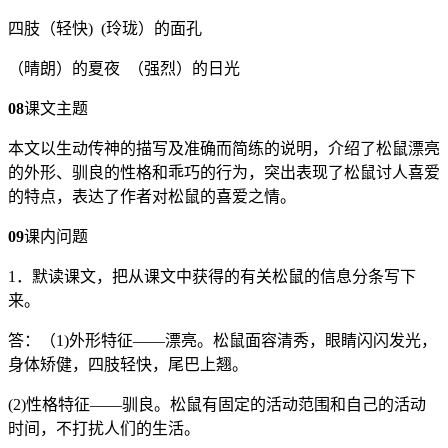
四肢（轻快) (玲珑）的面孔
（晴朗）的夏夜 （强烈）的日光
08
课文主题
本文以生动传神的描写及准确而简练的说明，介绍了松鼠漂亮
的外形、驯良的性格和乖巧的行为，突出表现了松鼠讨人喜爱
的特点，表达了作者对松鼠的喜爱之情。
09
课内问题
1．默读课文，把从课文中获得的有关松鼠的信息分条写下
来。
答：（1)外形特征——漂亮。松鼠面容清秀，眼睛闪闪发光，
身体矫健，四肢轻快，尾巴上翘。
(2)性格特征——驯良。松鼠有固定的活动范围和自己的活动
时间，不打扰人们的生活。