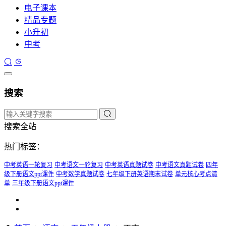
电子课本
精品专题
小升初
中考
搜索
搜索全站
热门标签：
中考英语一轮复习
中考语文一轮复习
中考英语真题试卷
中考语文真题试卷
四年
级下册语文ppt课件
中考数学真题试卷
七年级下册英语期末试卷
单元核心考点清
单
三年级下册语文ppt课件