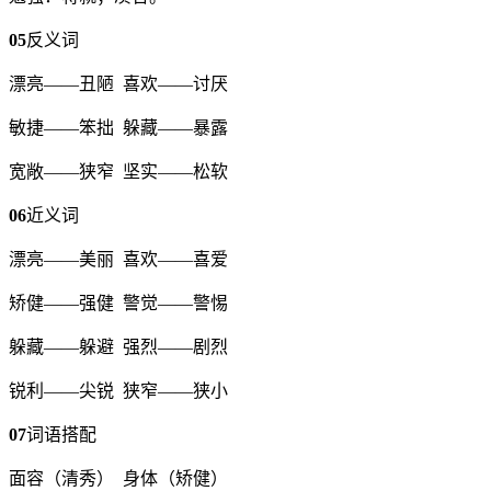
05
反义词
漂亮——丑陋 喜欢——讨厌
敏捷——笨拙 躲藏——暴露
宽敞——狭窄 坚实——松软
06
近义词
漂亮——美丽 喜欢——喜爱
矫健——强健 警觉——警惕
躲藏——躲避 强烈——剧烈
锐利——尖锐 狭窄——狭小
07
词语搭配
面容（清秀） 身体（矫健）