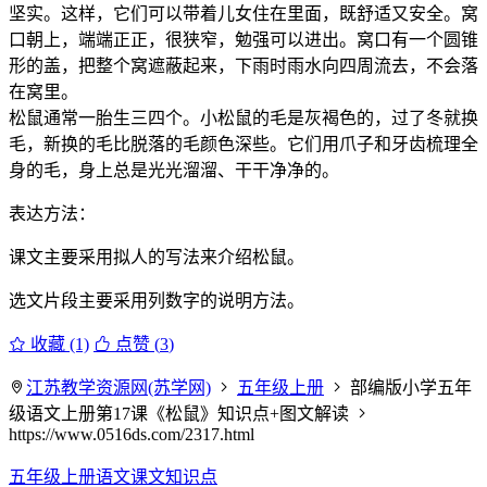
坚实。这样，它们可以带着儿女住在里面，既舒适又安全。窝
口朝上，端端正正，很狭窄，勉强可以进出。窝口有一个圆锥
形的盖，把整个窝遮蔽起来，下雨时雨水向四周流去，不会落
在窝里。
松鼠通常一胎生三四个。小松鼠的毛是灰褐色的，过了冬就换
毛，新换的毛比脱落的毛颜色深些。它们用爪子和牙齿梳理全
身的毛，身上总是光光溜溜、干干净净的。
表达方法：
课文主要采用拟人的写法来介绍松鼠。
选文片段主要采用列数字的说明方法。
收藏 (1)
点赞 (
3
)
江苏教学资源网(苏学网)
五年级上册
部编版小学五年
级语文上册第17课《松鼠》知识点+图文解读
https://www.0516ds.com/2317.html
五年级上册语文课文知识点