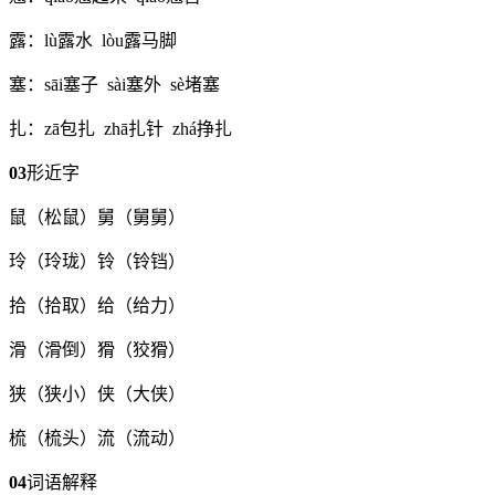
露：lù露水 lòu露马脚
塞：sāi塞子 sài塞外 sè堵塞
扎：zā包扎 zhā扎针 zhá挣扎
03
形近字
鼠（松鼠）舅（舅舅）
玲（玲珑）铃（铃铛）
拾（拾取）给（给力）
滑（滑倒）猾（狡猾）
狭（狭小）侠（大侠）
梳（梳头）流（流动）
04
词语解释