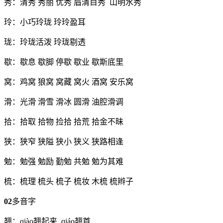
秀：清秀 秀丽 优秀 眉清目秀 山明水秀
玲：小巧玲珑 玲玲盈耳
珑：玲珑活泼 玲珑剔透
歇：歇息 歇脚 停歇 歇业 歇斯底里
窝：鸡窝 狼窝 窝藏 窝火 酒窝 安乐窝
滑：光滑 滑雪 滑冰 圆滑 油腔滑调
拾：拾取 拾物 捡拾 拾荒 拾金不昧
狭：狭窄 狭隘 狭小 狭义 狭路相逢
勉：勉强 勉励 勤勉 共勉 勉为其难
梳：梳理 梳头 梳子 梳妆 木梳 梳辫子
02
多音字
翘：qiào翘起来 qiáo翘首