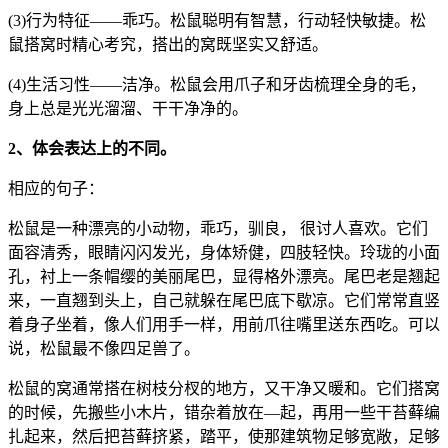
(3)行为特征——乖巧。松鼠聪明有智慧，行动轻快敏捷。松
鼠搭窝时精心考究，搭出的窝既坚实又舒适。
(4)生活习性——洁净。松鼠会用爪子和牙齿梳理全身的毛，
身上总是光光溜溜、干干净净的。
2、体会表达上的不同。
相应的句子：
松鼠是一种漂亮的小动物，乖巧，驯良， 很讨人喜欢。它们
面容清秀，眼睛闪闪发光，身体矫健，四肢轻快。玲珑的小面
孔，衬上一条帽缨的美丽尾巴，显得格外漂亮。尾巴老是翘起
来，一直翘到头上，自己就躲在尾巴底下歇凉。它们常常直竖
着身子坐着，像人们用手一样，用前爪往嘴里送东西吃。可以
说，松鼠最不像四足兽了。
松鼠的窝通常搭在树枝分杈的地方，又干净又暖和。它们搭窝
的时候，先搬些小木片，错杂着放在—起，再用一些干苔藓编
扎起来，然后把苔藓挤紧，踏平，使那建筑物足够宽敞，足够