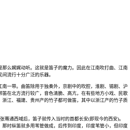
是那么娓娓动听。这就是笛子的魔力。因此在江南吹打曲、江南
民间流行十分广泛的乐器。
江南一带。曲笛除用于独奏外，京剧中的吹腔，淮剧、锡剧、沪
梆笛在北方流行较广，音色清脆、高亢，在有些地方小戏、民歌
、浙江、福建、贵州产的竹子都可做笛，其中以浙江产的竹子质
张骞通西域后，笛子就传入当时的首都长安(即现今的西安)。
，那时纵笛就多用苇管做成，后传到印度，印度苇管小，但印度