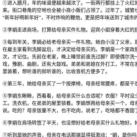
①进入腊月，年的味道便越来越浓了。一街两行都挂上了火红
来。街口巷角的空地也全被小商小贩们占领了。过年了，城管
“新年好啊新年好”，不时炸响的鞭炮，更是把年味送到了城市
②李娟走进商场，打算给母亲买件礼物。迎宾小姐穿着大红的旗
③每到年关，李娟必给老母亲买一件礼物。她自小没了父亲，
在雇主家看到洗脚盆后，才决定给母亲买的。李娟是一个家政
次，才记住。先前在老家，晚上睡觉前谁洗过脚？即使偶尔洗
戏，豫剧、曲剧，还有大鼓戏。弟弟和弟媳在外打工，不常在
里装着，想听谁的就听谁的，比收音机方便多了。
④第三年，她给母亲买了一个按摩椅，母亲经常腰疼，都是干
⑤李娟东瞅瞅，西看看，给母亲买什么合适呢？衣服？平时没
工。洗衣机，在弟弟的屋里锁着。李娟想再给母亲买一个，母
说。吃的？母亲饭量不大，也不吃肉，说老了，吃啥都不香甜
⑥李娟在商场转悠了半天，也没想好给老母亲买什么礼物好。
⑦听到是她的声音，母亲在电话那端显得挺激动：“娟，是你