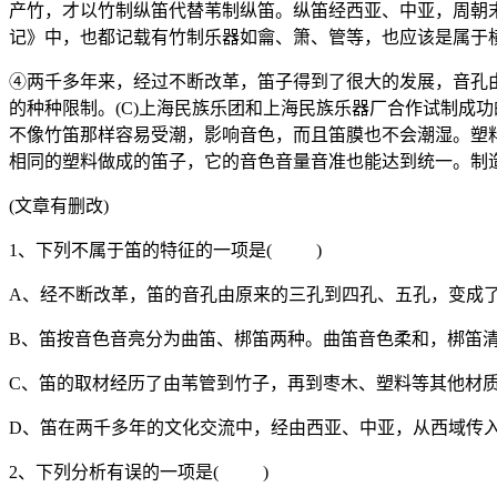
产竹，才以竹制纵笛代替苇制纵笛。纵笛经西亚、中亚，周朝
记》中，也都记载有竹制乐器如龠、箫、管等，也应该是属于
④两千多年来，经过不断改革，笛子得到了很大的发展，音孔由
的种种限制。(C)上海民族乐团和上海民族乐器厂合作试制成
不像竹笛那样容易受潮，影响音色，而且笛膜也不会潮湿。塑
相同的塑料做成的笛子，它的音色音量音准也能达到统一。制
(文章有删改)
1、下列不属于笛的特征的一项是( )
A、经不断改革，笛的音孔由原来的三孔到四孔、五孔，变成
B、笛按音色音亮分为曲笛、梆笛两种。曲笛音色柔和，梆笛
C、笛的取材经历了由苇管到竹子，再到枣木、塑料等其他材
D、笛在两千多年的文化交流中，经由西亚、中亚，从西域传
2、下列分析有误的一项是( )