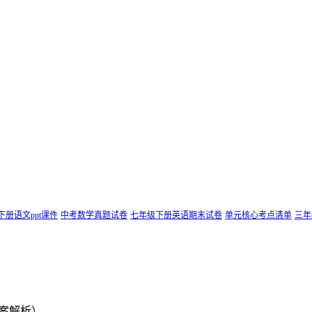
下册语文ppt课件
中考数学真题试卷
七年级下册英语期末试卷
单元核心考点清单
三年