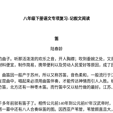
八年级下册语文专项复习
–
记叙文阅读
笛
陆春龄
的曲子。听那活泼泼的欢乐之音，开人胸襟；吹到委婉之处，又
材料便宜，制作简易，携带便利以及劳动人民爱好等原因，成了
。曲笛因一般产于苏州，所以又称苏笛，音色柔和，一般流行于
在昆曲中，唱起来必须用曲笛伴奏，才能传达神情而引人入胜。
竹笛，北方还有一种枣木笛。而竹笛中又以枯竹做的最好。江苏
多年前就有笛子了。相传公元前140年到公元前87年汉武帝时，
塔一墓中还有八人合奏纵笛的图。因西亚产苇管，苇管颇直且大