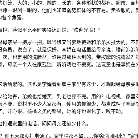
的灯笼，大的，小的，圆的，长的，各种形状的都有。超市、商
也睁一眼闭一眼的，他们也知道弱势群体的不容易。卖衣服的，
的各个角落。
袍，脸似乎比平时笑得还灿烂：“欢迎光临！”
是母亲屎一把尿一把，既当娘又当爹地把她和弟弟拉扯大的，不
服务员，说白了，就是保姆。李娟在电话里给母亲说，睡前泡泡
一次，也是用的洗脸盆，谁用过那种木制的、带按摩的洗脚盆？
家，母亲一个人在家孤独，听听戏也不寂寞。这玩意也是李娟在
农活给累的。这也是李娟看到雇主家里有这个，才想起给母亲买
少给她寄，弟媳也给她买，到老也穿不完。用的？电视机，家里
亲不要，说村里不少人家都有，使用的却很少，都当成柜子塞满
了。开心果、核桃之类的坚果，她的牙也退化了，咬不动。
她打通家里的电话，问问母亲还缺少什么。
吗？你五天都没打电话了。家里啥都不缺……你啥时间回来？”家