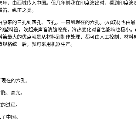
末年，由西域传入中国。但几年前我在印度演出时，看到印度演
横笛、纵笛之类。
原来的三孔到四孔、五孔，一直到现在的六孔。(A)取材也由最
功的塑料笛，吹起来声音清脆嘹亮，冷热变化对音色影响也极小。(
料笛最大的优点就是从材料到制作处理，都可由人工控制，材料
造规格统一后，就可采用机器生产。
了现在的六孔。
清脆、高亢。
质的过程。
入了中国。