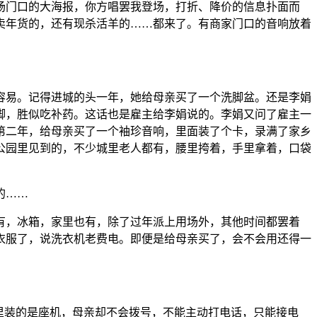
场门口的大海报，你方唱罢我登场，打折、降价的信息扑面而
卖年货的，还有现杀活羊的……都来了。有商家门口的音响放着
容易。记得进城的头一年，她给母亲买了一个洗脚盆。还是李娟
脚，胜似吃补药。这话也是雇主给李娟说的。李娟又问了雇主一
第二年，给母亲买了一个袖珍音响，里面装了个卡，录满了家乡
公园里见到的，不少城里老人都有，腰里挎着，手里拿着，口袋
的……
有，冰箱，家里也有，除了过年派上用场外，其他时间都罢着
衣服了，说洗衣机老费电。即便是给母亲买了，会不会用还得一
里装的是座机，母亲却不会拨号，不能主动打电话，只能接电