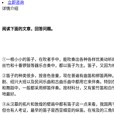
立即咨询
详情介绍
阅读下面的文章，回答问题。
①一根小小的笛子，在吹者手中，能吹奏出各种各样优美动听
丝竹和十番锣鼓等器乐合奏中，都以笛子为主。笛子，又因为
②笛子的种类很多，按音色音量，现在普遍有曲笛和梆笛两种
剧、绍兴大班以及民间乐曲和古曲乐曲中都用它来伴奏。特别
和舞蹈中，一般都采用梆笛伴奏。按材料分，又有紫竹笛和白
地最好。
③从汉墓的拓片和敦煌的壁画中都有笛子这一点来看，我国两千
但也有人考证，最早的笛子是西亚细亚的纵笛。在埃及的三角