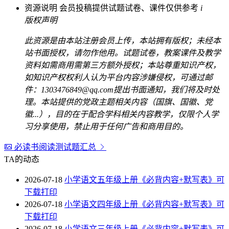
资源说明
会员投稿提供试题试卷、课件仅供参考
i
版权声明
此资源是由本站注册会员上传，本站拥有版权；未经本
站书面授权，请勿作他用。试题试卷，教案课件及教学
资料如需商用需第三方额外授权；本站尊重知识产权，
如知识产权权利人认为平台内容涉嫌侵权，可通过邮
件：1303476849@qq.com提出书面通知，我们将及时处
理。本站提供的党政主题相关内容（国旗、国徽、党
徽...），目的在于配合学科相关内容教学，仅限个人学
习分享使用，禁止用于任何广告和商用目的。
必读书阅读测试题汇总
TA的动态
2026-07-18
小学语文五年级上册《必背内容+默写表》可
下载打印
2026-07-18
小学语文四年级上册《必背内容+默写表》可
下载打印
2026-07-18
小学语文三年级上册《必背内容+默写表》可