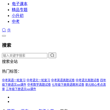
电子课本
精品专题
小升初
中考
搜索
搜索全站
热门标签：
中考英语一轮复习
中考语文一轮复习
中考英语真题试卷
中考语文真题试卷
四年
级下册语文ppt课件
中考数学真题试卷
七年级下册英语期末试卷
单元核心考点清
单
三年级下册语文ppt课件