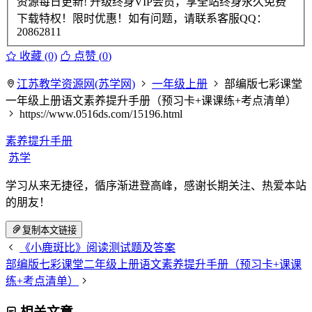
资源每日更新! 升级终身VIP会员，享全站终身永久免费
下载特权！限时优惠！如有问题，请联系客服QQ：
20862811
收藏 (0)
点赞 (
0
)
江苏教学资源网(苏学网)
一年级上册
部编版七彩课堂
一年级上册语文素养提升手册（预习卡+课课练+考点清单）
https://www.0516ds.com/15196.html
素养提升手册
苏学
学习从来无捷径，循序渐进登高峰，感谢长期关注、热爱本站
的朋友！
复制本文链接
《小鹿斑比》阅读测试题及答案
部编版七彩课堂二年级上册语文素养提升手册（预习卡+课课
练+考点清单）
相关文章