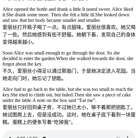
Alice opened the bottle and drank a little.It tasted sweet. Alice liked
it.She drank some more. Then she felt a little ill.She looked down
and saw that her body became smaller and smaller.
爱丽丝打开瓶子喝了一点。有点甜味。爱丽丝很喜欢。她又喝
了一些。然后她感到有些不舒服。她朝下看，发现自己的身体
变得越来越小。
Soon Alice was small enough to go through the door. So she
decided to enter the garden.When she walked towards the door, she
forgot about the key.
不久，爱丽丝小得足以通过那扇门，于是她决定进入花园。当
她走向门时，她忘记了钥匙。
Alice had to go back to the table, but she was too small to reach the
key.She tried to climb out, but failed.Then she saw a piece of cake
under the table.A note on the box said “Eat me”.
爱丽丝只好回到桌子旁，不过她已太小，够不着那把钥匙了。
她试图爬上去，但是没成功。这时，她在桌子底下看到一块蛋
糕。蛋糕上的便条写着“吃掉我”。