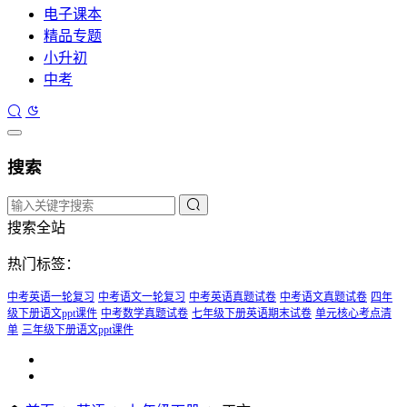
电子课本
精品专题
小升初
中考
搜索
搜索全站
热门标签：
中考英语一轮复习
中考语文一轮复习
中考英语真题试卷
中考语文真题试卷
四年
级下册语文ppt课件
中考数学真题试卷
七年级下册英语期末试卷
单元核心考点清
单
三年级下册语文ppt课件