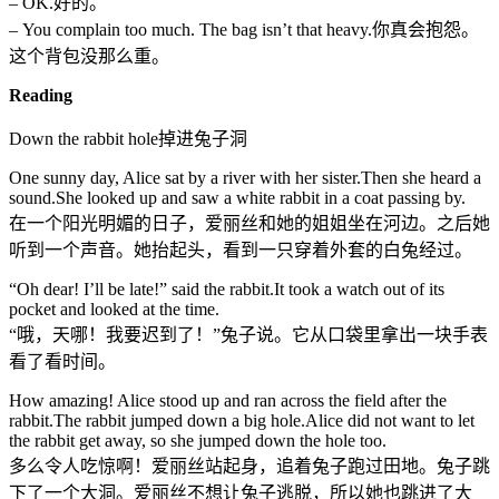
– OK.好的。
– You complain too much. The bag isn’t that heavy.你真会抱怨。
这个背包没那么重。
Reading
Down the rabbit hole掉进兔子洞
One sunny day, Alice sat by a river with her sister.Then she heard a
sound.She looked up and saw a white rabbit in a coat passing by.
在一个阳光明媚的日子，爱丽丝和她的姐姐坐在河边。之后她
听到一个声音。她抬起头，看到一只穿着外套的白兔经过。
“Oh dear! I’ll be late!” said the rabbit.It took a watch out of its
pocket and looked at the time.
“哦，天哪！我要迟到了！”兔子说。它从口袋里拿出一块手表
看了看时间。
How amazing! Alice stood up and ran across the field after the
rabbit.The rabbit jumped down a big hole.Alice did not want to let
the rabbit get away, so she jumped down the hole too.
多么令人吃惊啊！爱丽丝站起身，追着兔子跑过田地。兔子跳
下了一个大洞。爱丽丝不想让兔子逃脱，所以她也跳进了大