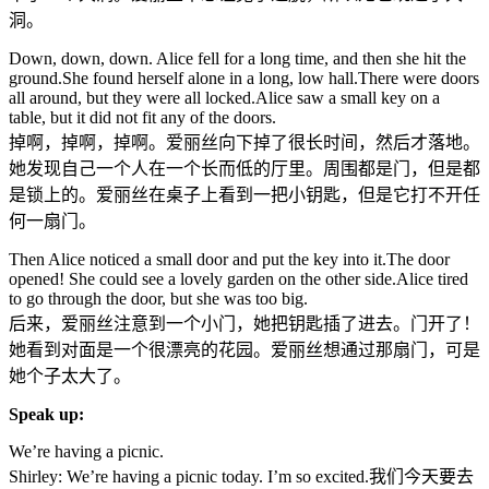
洞。
Down, down, down. Alice fell for a long time, and then she hit the
ground.She found herself alone in a long, low hall.There were doors
all around, but they were all locked.Alice saw a small key on a
table, but it did not fit any of the doors.
掉啊，掉啊，掉啊。爱丽丝向下掉了很长时间，然后才落地。
她发现自己一个人在一个长而低的厅里。周围都是门，但是都
是锁上的。爱丽丝在桌子上看到一把小钥匙，但是它打不开任
何一扇门。
Then Alice noticed a small door and put the key into it.The door
opened! She could see a lovely garden on the other side.Alice tired
to go through the door, but she was too big.
后来，爱丽丝注意到一个小门，她把钥匙插了进去。门开了！
她看到对面是一个很漂亮的花园。爱丽丝想通过那扇门，可是
她个子太大了。
Speak up:
We’re having a picnic.
Shirley: We’re having a picnic today. I’m so excited.我们今天要去