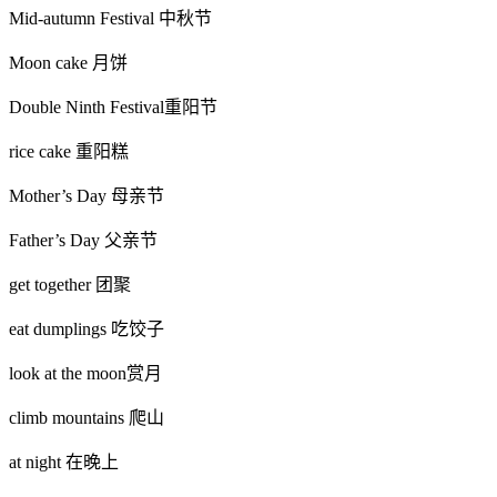
Mid-autumn Festival 中秋节
Moon cake 月饼
Double Ninth Festival重阳节
rice cake 重阳糕
Mother’s Day 母亲节
Father’s Day 父亲节
get together 团聚
eat dumplings 吃饺子
look at the moon赏月
climb mountains 爬山
at night 在晚上