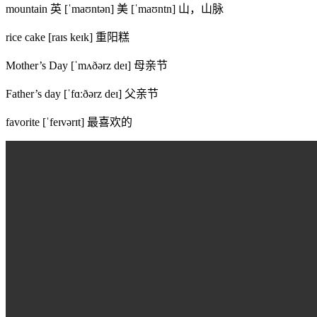
mountain 英 [ˈmaʊntən] 美 [ˈmaʊntn] 山，山脉
rice cake [raɪs keɪk] 重阳糕
Mother’s Day [ˈmʌðərz deɪ] 母亲节
Father’s day [ˈfɑːðərz deɪ] 父亲节
favorite [ˈfeɪvərɪt] 最喜欢的