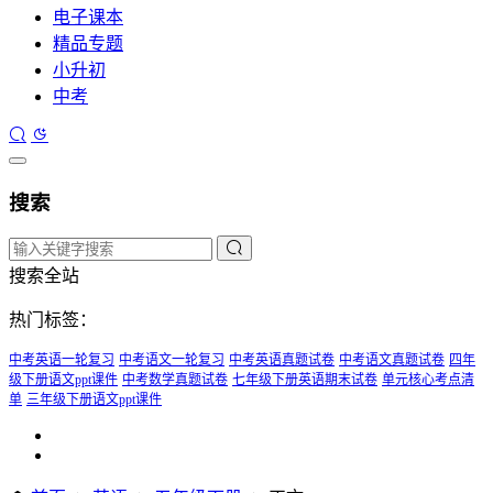
电子课本
精品专题
小升初
中考
搜索
搜索全站
热门标签：
中考英语一轮复习
中考语文一轮复习
中考英语真题试卷
中考语文真题试卷
四年
级下册语文ppt课件
中考数学真题试卷
七年级下册英语期末试卷
单元核心考点清
单
三年级下册语文ppt课件