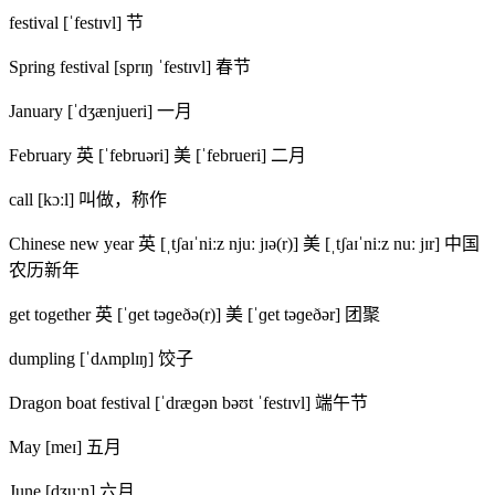
festival [ˈfestɪvl] 节
Spring festival [sprɪŋ ˈfestɪvl] 春节
January [ˈdʒænjueri] 一月
February 英 [ˈfebruəri] 美 [ˈfebrueri] 二月
call [kɔːl] 叫做，称作
Chinese new year 英 [ˌtʃaɪˈniːz njuː jɪə(r)] 美 [ˌtʃaɪˈniːz nuː jɪr] 中国
农历新年
get together 英 [ˈɡet təɡeðə(r)] 美 [ˈɡet təɡeðər] 团聚
dumpling [ˈdʌmplɪŋ] 饺子
Dragon boat festival [ˈdræɡən bəʊt ˈfestɪvl] 端午节
May [meɪ] 五月
June [dʒuːn] 六月