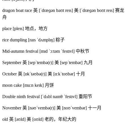
dragon boat race 英 [ˈdræɡən bəʊt reɪs] 美 [ˈdræɡən boʊt reɪs] 赛龙
舟
place [pleɪs] 地点，地方
rice dumpling [raɪs ˈdʌmplɪŋ] 粽子
Mid-autumn festival [mɪd ˈɔːtəm ˈfestɪvl] 中秋节
September 英 [sepˈtembə(r)] 美 [sepˈtembər] 九月
October 英 [ɒkˈtəʊbə(r)] 美 [ɑːkˈtoʊbər] 十月
moon cake [muːn keɪk] 月饼
Double ninth festival [ˈdʌbl naɪnθ ˈfestɪvl] 重阳节
November 英 [nəʊˈvembə(r)] 美 [noʊˈvembər] 十一月
old 英 [əʊld] 美 [oʊld] 老的，年纪大的