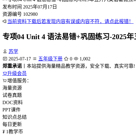
发布时间
2025年07月17日
资源编号
102980
当前资料下载后若发现内容有误或内容不符，请点此报错！
专项04 Unit 4 语法易错+巩固练习-
苏学
2025-07-17
五年级下册
0
1,002
郑重承诺
丨本站提供海量精品教学资源，安全下载、真实可靠!
升级会员
增值服务：
海量资源
试卷真题
DOC资料
PPT课件
知识点总结
每日更新
¥
1
教学币