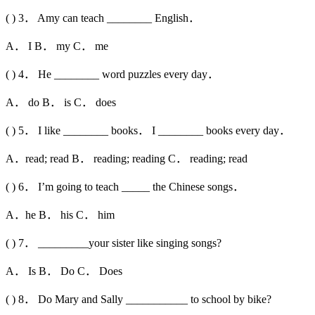
( ) 3． Amy can teach ________ English．
A． I B． my C． me
( ) 4． He ________ word puzzles every day．
A． do B． is C． does
( ) 5． I like ________ books． I ________ books every day．
A．read; read B． reading; reading C． reading; read
( ) 6． I’m going to teach _____ the Chinese songs．
A．he B． his C． him
( ) 7． _________your sister like singing songs?
A． Is B． Do C． Does
( ) 8． Do Mary and Sally ___________ to school by bike?