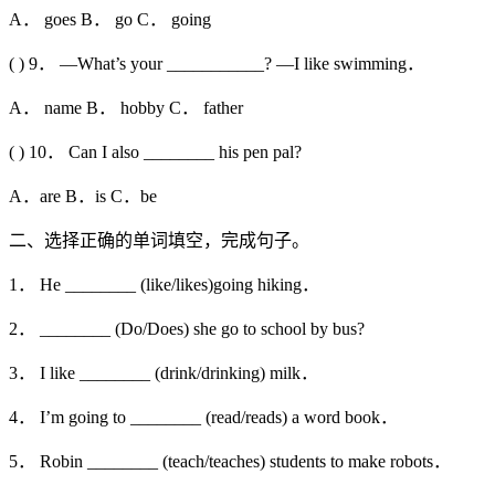
A． goes B． go C． going
( ) 9． —What’s your ___________? —I like swimming．
A． name B． hobby C． father
( ) 10． Can I also ________ his pen pal?
A．are B．is C．be
二、选择正确的单词填空，完成句子。
1． He ________ (like/likes)going hiking．
2． ________ (Do/Does) she go to school by bus?
3． I like ________ (drink/drinking) milk．
4． I’m going to ________ (read/reads) a word book．
5． Robin ________ (teach/teaches) students to make robots．