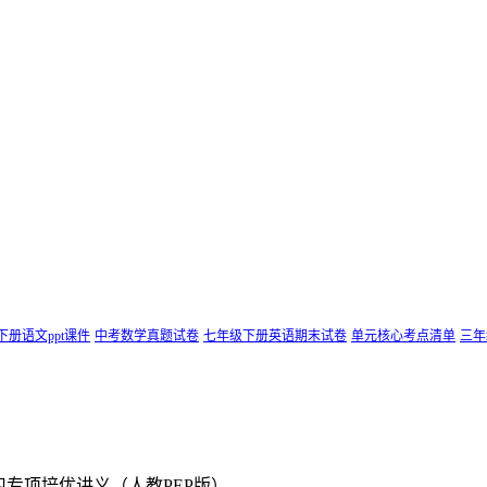
下册语文ppt课件
中考数学真题试卷
七年级下册英语期末试卷
单元核心考点清单
三年