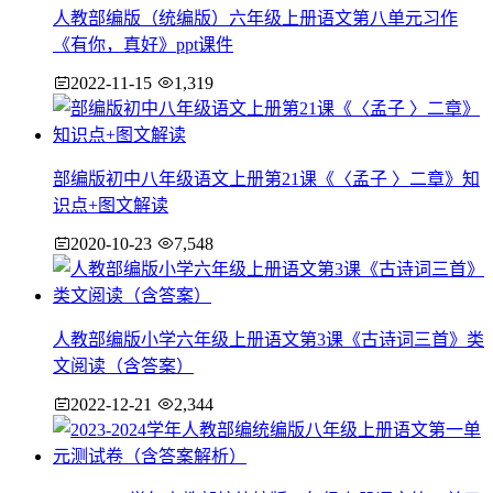
人教部编版（统编版）六年级上册语文第八单元习作
《有你，真好》ppt课件
2022-11-15
1,319
部编版初中八年级语文上册第21课《〈孟子 〉二章》知
识点+图文解读
2020-10-23
7,548
人教部编版小学六年级上册语文第3课《古诗词三首》类
文阅读（含答案）
2022-12-21
2,344