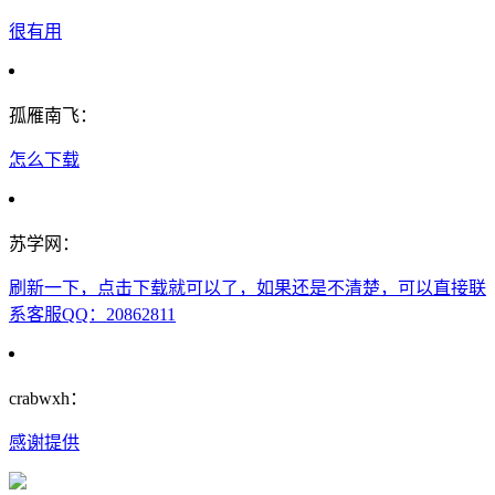
很有用
孤雁南飞：
怎么下载
苏学网：
刷新一下，点击下载就可以了，如果还是不清楚，可以直接联
系客服QQ：20862811
crabwxh：
感谢提供