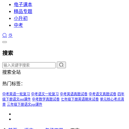
电子课本
精品专题
小升初
中考
搜索
搜索全站
热门标签：
中考英语一轮复习
中考语文一轮复习
中考英语真题试卷
中考语文真题试卷
四年
级下册语文ppt课件
中考数学真题试卷
七年级下册英语期末试卷
单元核心考点清
单
三年级下册语文ppt课件