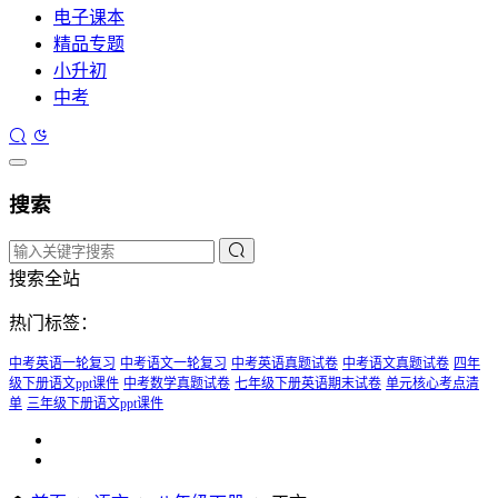
电子课本
精品专题
小升初
中考
搜索
搜索全站
热门标签：
中考英语一轮复习
中考语文一轮复习
中考英语真题试卷
中考语文真题试卷
四年
级下册语文ppt课件
中考数学真题试卷
七年级下册英语期末试卷
单元核心考点清
单
三年级下册语文ppt课件