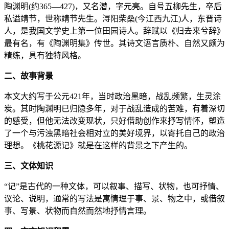
陶渊明(约365—427)，又名潜，字元亮。自号五柳先生，卒后
私谥靖节，世称靖节先生。浔阳柴桑(今江西九江)人，东晋诗
人，是我国文学史上第一位田园诗人。辞赋以《归去来兮辞》
最有名，有《陶渊明集》传世。其诗文语言质朴、自然又颇为
精练，具有独特风格。
二、故事背景
本文大约写于公元421年，当时政治黑暗，战乱频繁，生灵涂
炭。其时陶渊明已归隐多年，对于战乱造成的苦难，有着深切
的感受，但他无法改变现状，只好借助创作来抒写情怀，塑造
了一个与污浊黑暗社会相对立的美好境界，以寄托自己的政治
理想。《桃花源记》就是在这样的背景之下产生的。
三、文体知识
“记”是古代的一种文体，可以叙事、描写、状物，也可抒情、
议论、说明，通常的写法是寓情理于事、景、物之中，或借叙
事、写景、状物而自然而然地抒情言理。