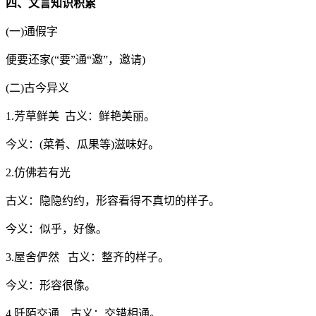
四、文言知识积累
(一)通假字
便要还家(“要”通“邀”，邀请)
(二)古今异义
1.芳草鲜美 古义：鲜艳美丽。
今义：(菜肴、瓜果等)滋味好。
2.仿佛若有光
古义：隐隐约约，形容看得不真切的样子。
今义：似乎，好像。
3.屋舍俨然 古义：整齐的样子。
今义：形容很像。
4.阡陌交通 古义：交错相通。