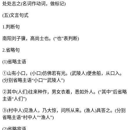
处处志之(名词作动词，做标记)
(五)文言句式
1.判断句
南阳刘子骥，高尚士也。(“也”表判断)
2.省略句
(1)省略主语
①山有小口，(小口)仿佛若有光。(武陵人)便舍船，从口入。
(分别省略主语“小口”“武陵人”)
②其中(人们)往来种作，男女衣着，悉如外人。(“其中”后省略
主语“人们”)
③(村中人)见渔人，乃大惊，问所从来。(渔人)具答之。(分别
省略主语“村中人”“渔人”)
(2)省略宾语