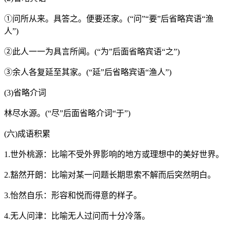
①问所从来。具答之。便要还家。(“问”“要”后省略宾语“渔
人”)
②此人一一为具言所闻。(“为”后面省略宾语“之”)
③余人各复延至其家。(“延”后省略宾语“渔人”)
(3)省略介词
林尽水源。(“尽”后面省略介词“于”)
(六)成语积累
1.世外桃源：比喻不受外界影响的地方或理想中的美好世界。
2.豁然开朗：比喻对某一问题长期思索不解而后突然明白。
3.怡然自乐：形容和悦而得意的样子。
4.无人问津：比喻无人过问而十分冷落。