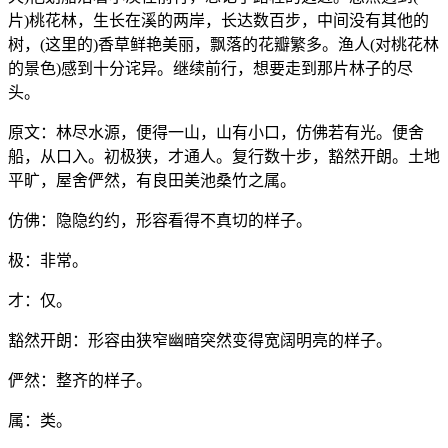
片)桃花林，生长在溪的两岸，长达数百步，中间没有其他的
树，(这里的)香草鲜艳美丽，飘落的花瓣繁多。渔人(对桃花林
的景色)感到十分诧异。继续前行，想要走到那片林子的尽
头。
原文：林尽水源，便得一山，山有小口，仿佛若有光。便舍
船，从口入。初极狭，才通人。复行数十步，豁然开朗。土地
平旷，屋舍俨然，有良田美池桑竹之属。
仿佛：隐隐约约，形容看得不真切的样子。
极：非常。
才：仅。
豁然开朗：形容由狭窄幽暗突然变得宽阔明亮的样子。
俨然：整齐的样子。
属：类。