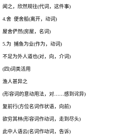
闻之，欣然规往(代词，这件事)
4.舍 便舍船(离开，动词)
屋舍俨然(房屋，名词)
5.为 捕鱼为业(作为，动词)
不足为外人道也(对，向，介词)
(四)词类活用
渔人甚异之
(形容词的意动用法，对……感到诧异)
复前行(方位名词作状语，向前)
欲穷其林(形容词作动词，走到尽头)
此中人语云(名词作动词，告诉)