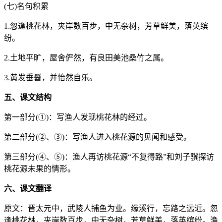
(七)名句积累
1.忽逢桃花林，夹岸数百步，中无杂树，芳草鲜美，落英缤
纷。
2.土地平旷，屋舍俨然，有良田美池桑竹之属。
3.黄发垂髫，并怡然自乐。
五、课文结构
第一部分(①)：写渔人发现桃花林的经过。
第二部分(②、③)：写渔人进入桃花源的见闻和感受。
第三部分(④、⑤)：渔人再访桃花源“不复得路”和刘子骥探访
桃花源未果的情形。
六、课文翻译
原文：晋太元中，武陵人捕鱼为业。缘溪行，忘路之远近。忽
逢桃花林，夹岸数百步，中无杂树，芳草鲜美，落英缤纷。渔