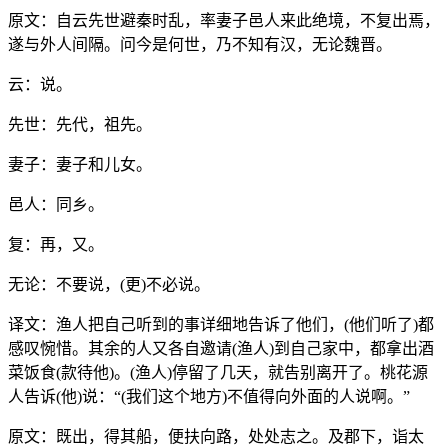
原文：自云先世避秦时乱，率妻子邑人来此绝境，不复出焉，
遂与外人间隔。问今是何世，乃不知有汉，无论魏晋。
云：说。
先世：先代，祖先。
妻子：妻子和儿女。
邑人：同乡。
复：再，又。
无论：不要说，(更)不必说。
译文：渔人把自己听到的事详细地告诉了他们，(他们听了)都
感叹惋惜。其余的人又各自邀请(渔人)到自己家中，都拿出酒
菜饭食(款待他)。(渔人)停留了几天，就告别离开了。桃花源
人告诉(他)说：“(我们这个地方)不值得向外面的人说啊。”
原文：既出，得其船，便扶向路，处处志之。及郡下，诣太