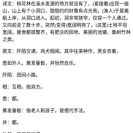
译文：桃花林在溪水发源的地方就没有了，(紧接着)出现一座
山，山上有个小洞口，隐隐约约好像有点光亮。(渔人)于是离
船上岸，从洞口进入。起初，洞非常狭窄，仅容一个人通过。
又向前走了数十步，突然(变得)宽阔明亮了。(这里)土地平坦
宽阔，屋舍都很整齐，有肥沃的田地、美丽的池塘、桑树竹林
之类。
原文：阡陌交通，鸡犬相闻。其中往来种作，男女衣着，
悉如外人。黄发垂髫，并怡然自乐。
阡陌：田间小路。
相：互相，指双方。
悉：都。
黄发垂髫：指老人和孩子。是借代手法。
并：都。