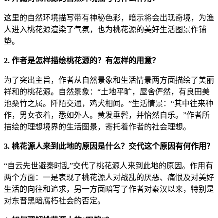
这里的自然环境描写带有神秘色彩，暗示将会出现奇境，为渔
人进入桃花源渲染了气氛，也为桃花源的美好生活图景作铺
垫。
2. 作者是怎样描绘桃花源的？有怎样的用意？
为了突出主旨，作者从自然景象和生活情景两方面描绘了美丽
祥和的桃花源。自然景象：“土地平旷，屋舍俨然，有良田美
池桑竹之属。阡陌交通，鸡犬相闻。”生活情景：“其中往来种
作，男女衣着，悉如外人。黄发垂髫，并怡然自乐。”作者所
描绘的理想境界的生活图景，寄托着作者的社会理想。
3. 桃花源人来到此地的原因是什么？交代这个原因有何作用？
“自云先世避秦时乱”交代了桃花源人来到此地的原因。作用有
两个方面：一是表现了桃花源人对战乱的厌恶、痛恨及对美好
生活的向往和追求，另一方面暗写了作者对秦汉以来，特别是
对东晋黑暗腐朽社会的否定。