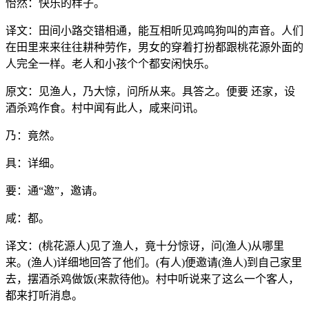
怡然：快乐的样子。
译文：田间小路交错相通，能互相听见鸡鸣狗叫的声音。人们
在田里来来往往耕种劳作，男女的穿着打扮都跟桃花源外面的
人完全一样。老人和小孩个个都安闲快乐。
原文：见渔人，乃大惊，问所从来。具答之。便要 还家，设
酒杀鸡作食。村中闻有此人，咸来问讯。
乃：竟然。
具：详细。
要：通“邀”，邀请。
咸：都。
译文：(桃花源人)见了渔人，竟十分惊讶，问(渔人)从哪里
来。(渔人)详细地回答了他们。(有人)便邀请(渔人)到自己家里
去，摆酒杀鸡做饭(来款待他)。村中听说来了这么一个客人，
都来打听消息。