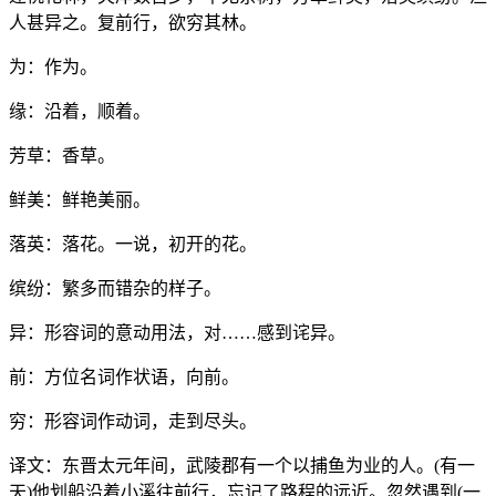
人甚异之。复前行，欲穷其林。
为：作为。
缘：沿着，顺着。
芳草：香草。
鲜美：鲜艳美丽。
落英：落花。一说，初开的花。
缤纷：繁多而错杂的样子。
异：形容词的意动用法，对……感到诧异。
前：方位名词作状语，向前。
穷：形容词作动词，走到尽头。
译文：东晋太元年间，武陵郡有一个以捕鱼为业的人。(有一
天)他划船沿着小溪往前行，忘记了路程的远近。忽然遇到(一