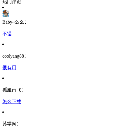
热门评论
Baby~么么：
不错
coolyang88：
很有用
孤雁南飞：
怎么下载
苏学网：