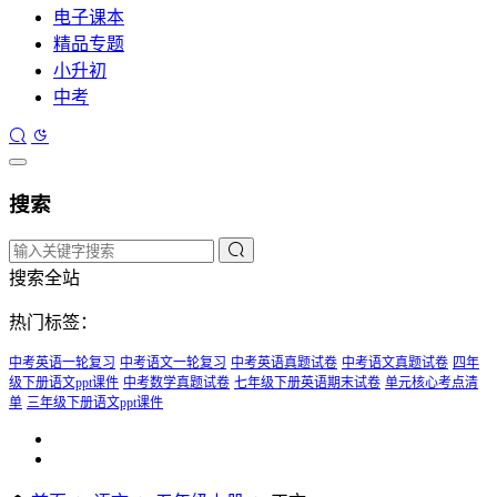
电子课本
精品专题
小升初
中考
搜索
搜索全站
热门标签：
中考英语一轮复习
中考语文一轮复习
中考英语真题试卷
中考语文真题试卷
四年
级下册语文ppt课件
中考数学真题试卷
七年级下册英语期末试卷
单元核心考点清
单
三年级下册语文ppt课件