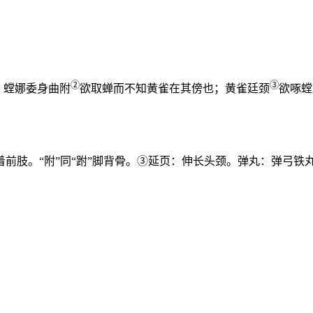
②
③
：螳娜委身曲附
欲取蝉而不知黄雀在其傍也；黄雀廷颈
欲啄螳
前肢。“附”同“跗”脚背骨。③延页：伸长头颈。弹丸：弹弓铁