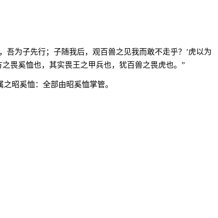
，吾为子先行；子随我后，观百兽之见我而敢不走乎？’虎以为
方之畏奚恤也，其实畏王之甲兵也，犹百兽之畏虎也。”
属之昭奚恤：全部由昭奚恤掌管。