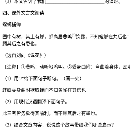
（3）本文告诉了我们_________________________的道理。
四、
课外文言文阅读
螳螂捕蝉
①
园中有树，其上有蝉，蝉高居悲鸣
饮露，不知螳螂在共后也
顾其后之有患也。
（选自刘向《说苑》）
【注释】①悲鸣：动听地鸣叫。②委身曲附：弯曲着身体，屈着
（1）用“/”给下面句子断句。（画一处）
螳螂委身曲附欲取蝉而不知黄雀在其傍也
（2）用现代汉语翻译下面句子。
此三者皆务欲得其前利，而不顾其后之有患也。
（3）结合文章内容，说说这个故事带给我们哪些启示？