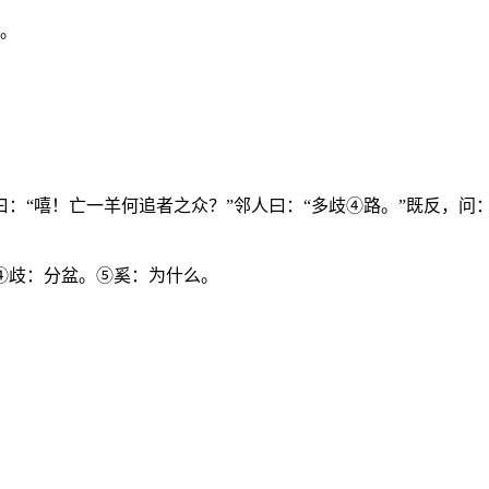
兔。
“嘻！亡一羊何追者之众？”邻人曰：“多歧④路。”既反，问：“
④歧：分盆。⑤奚：为什么。