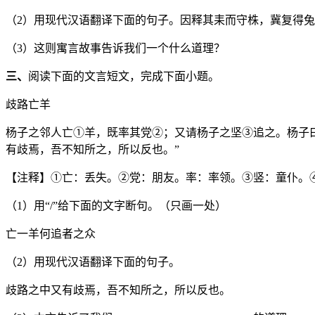
（2）用现代汉语翻译下面的句子。因释其耒而守株，冀复得
（3）这则寓言故事告诉我们一个什么道理？
三、
阅读下面的文言短文，完成下面小题。
歧路亡羊
杨子之邻人亡①羊，既率其党②；又请杨子之坚③追之。杨子曰：
有歧焉，吾不知所之，所以反也。”
【注释】①亡：丢失。②党：朋友。率：率领。③竖：童仆。
（1）用“/”给下面的文字断句。（只画一处）
亡一羊何追者之众
（2）用现代汉语翻译下面的句子。
歧路之中又有歧焉，吾不知所之，所以反也。