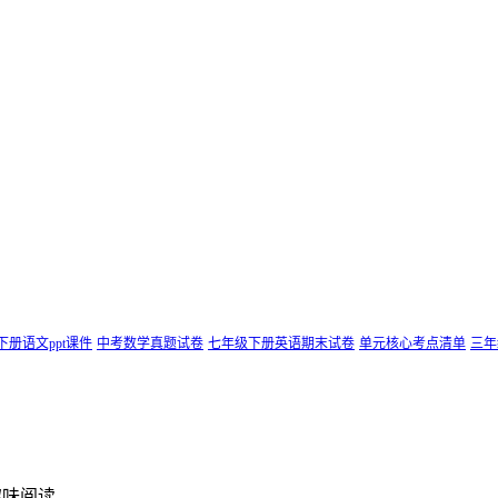
下册语文ppt课件
中考数学真题试卷
七年级下册英语期末试卷
单元核心考点清单
三年