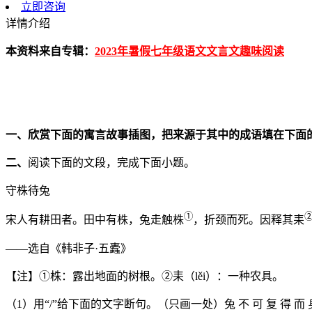
立即咨询
详情介绍
本资料来自专辑：
2023年暑假七年级语文文言文趣味阅读
一、欣赏下面的寓言故事插图，把来源于其中的成语填在下面
二、
阅读下面的文段，完成下面小题。
守株待兔
①
宋人有耕田者。田中有株，兔走触株
，折颈而死。因释其耒
——选自《韩非子·五蠹》
【注】①株：露出地面的树根。②耒（lěi）：一种农具。
（1）用“/”给下面的文字断句。（只画一处）兔 不 可 复 得 而 身