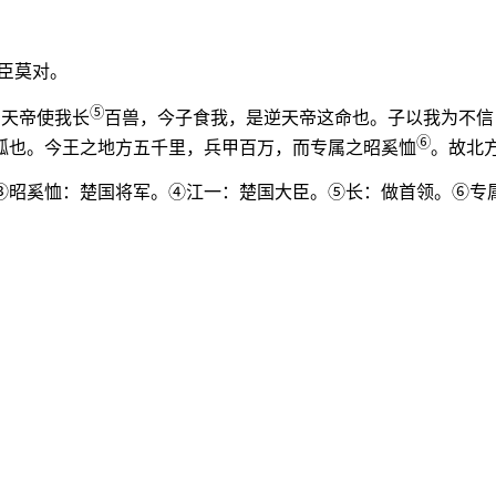
臣莫对。
⑤
！天帝使我长
百兽，今子食我，是逆天帝这命也。子以我为不信
⑥
狐也。今王之地方五千里，兵甲百万，而专属之昭奚恤
。故北
③昭奚恤：楚国将军。④江一：楚国大臣。⑤长：做首领。⑥专