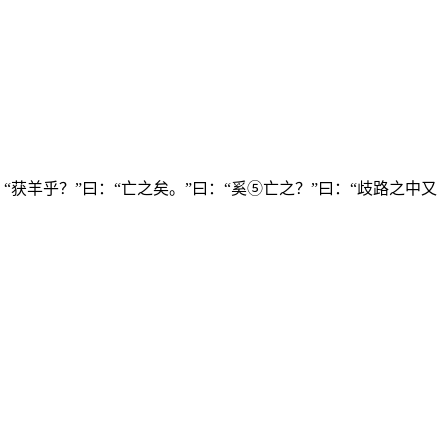
获羊乎？”曰：“亡之矣。”曰：“奚⑤亡之？”曰：“歧路之中又