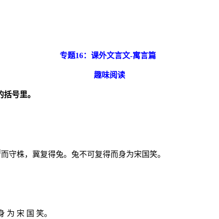
专题16：
课外文言文-
寓言篇
趣味阅读
的括号里。
②
而守株，冀复得兔。兔不可复得而身为宋国笑。
 为 宋 国 笑。