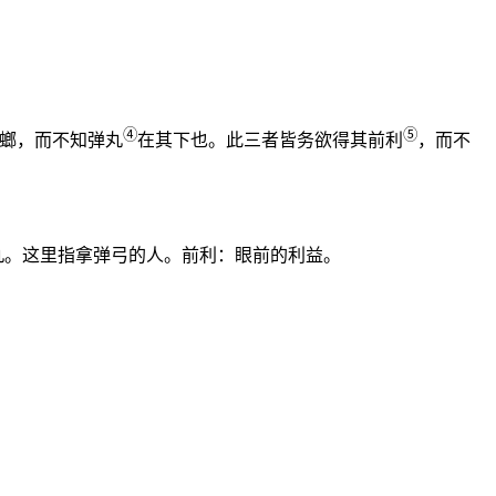
④
⑤
螂，而不知弹丸
在其下也。此三者皆务欲得其前利
，而不
丸。这里指拿弹弓的人。前利：眼前的利益。