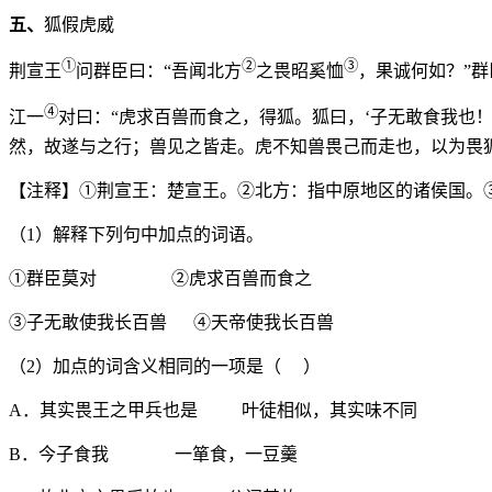
五、
狐假虎威
①
②
③
荆宣王
问群臣曰：“吾闻北方
之畏昭奚恤
，果诚何如？”群
④
江一
对曰：“虎求百兽而食之，得狐。狐曰，‘子无敢食我也
然，故遂与之行；兽见之皆走。虎不知兽畏己而走也，以为畏
【注释】①荆宣王：楚宣王。②北方：指中原地区的诸侯国。
（1）解释下列句中加点的词语。
①群臣莫对 ②虎求百兽而食之
③子无敢使我长百兽 ④天帝使我长百兽
（2）加点的词含义相同的一项是（ ）
A．其实畏王之甲兵也是 叶徒相似，其实味不同
B．今子食我 一箪食，一豆羹