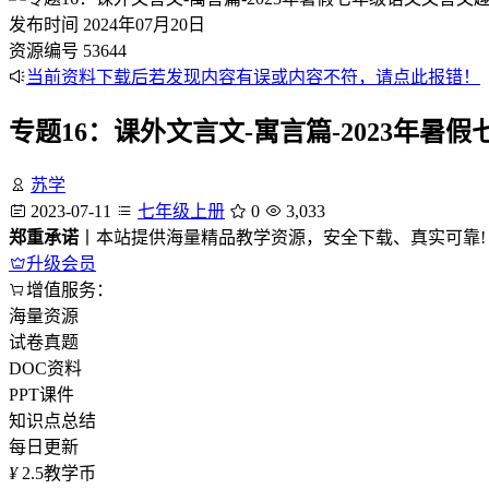
发布时间
2024年07月20日
资源编号
53644
当前资料下载后若发现内容有误或内容不符，请点此报错！
专题16：课外文言文-寓言篇-2023年暑
苏学
2023-07-11
七年级上册
0
3,033
郑重承诺
丨本站提供海量精品教学资源，安全下载、真实可靠!
升级会员
增值服务：
海量资源
试卷真题
DOC资料
PPT课件
知识点总结
每日更新
¥
2.5
教学币