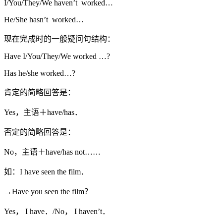
I/You/They/We haven’t worked…
He/She hasn’t worked…
现在完成时的一般疑问句结构：
Have I/You/They/We worked …?
Has he/she worked…?
肯定的简略回答是：
Yes，主语＋have/has．
否定的简略回答是：
No，主语＋have/has not……
如：I have seen the film．
→Have you seen the film？
Yes， I have．/No， I haven’t．