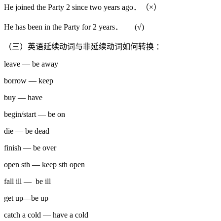
He joined the Party 2 since two years ago．（×）
He has been in the Party for 2 years． (√)
（三）英语延续动词与非延续动词如何转换 ：
leave — be away
borrow — keep
buy — have
begin/start — be on
die — be dead
finish — be over
open sth — keep sth open
fall ill — be ill
get up—be up
catch a cold — have a cold