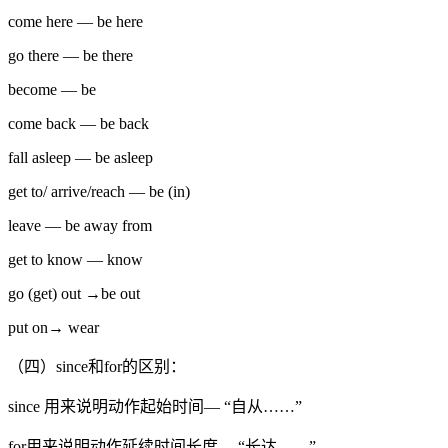
come here — be here
go there — be there
become — be
come back — be back
fall asleep — be asleep
get to/ arrive/reach — be (in)
leave — be away from
get to know — know
go (get) out →be out
put on→ wear
（四）since和for的区别：
since 用来说明动作起始时间— “自从……”
for用来说明动作延续时间长度— “长达……”