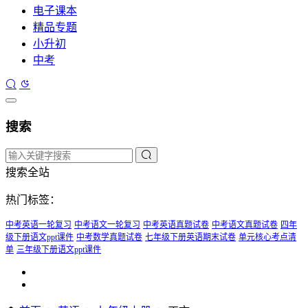
电子课本
精品专题
小升初
中考
搜索
搜索全站
热门标签：
中考英语一轮复习
中考语文一轮复习
中考英语真题试卷
中考语文真题试卷
四年
级下册语文ppt课件
中考数学真题试卷
七年级下册英语期末试卷
单元核心考点清
单
三年级下册语文ppt课件