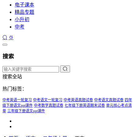
电子课本
精品专题
小升初
中考
搜索
搜索全站
热门标签：
中考英语一轮复习
中考语文一轮复习
中考英语真题试卷
中考语文真题试卷
四年
级下册语文ppt课件
中考数学真题试卷
七年级下册英语期末试卷
单元核心考点清
单
三年级下册语文ppt课件