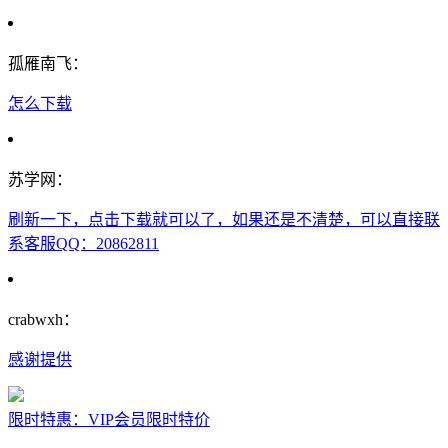
孤雁南飞：
怎么下载
苏学网：
刷新一下，点击下载就可以了，如果还是不清楚，可以直接联
系客服QQ：20862811
crabwxh：
感谢提供
限时特惠：VIP会员限时特价