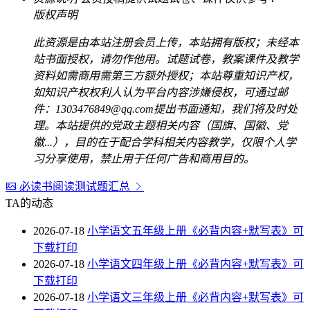
版权声明
此资源是由本站注册会员上传，本站拥有版权；未经本
站书面授权，请勿作他用。试题试卷，教案课件及教学
资料如需商用需第三方额外授权；本站尊重知识产权，
如知识产权权利人认为平台内容涉嫌侵权，可通过邮
件：1303476849@qq.com提出书面通知，我们将及时处
理。本站提供的党政主题相关内容（国旗、国徽、党
徽...），目的在于配合学科相关内容教学，仅限个人学
习分享使用，禁止用于任何广告和商用目的。
必读书阅读测试题汇总
TA的动态
2026-07-18
小学语文五年级上册《必背内容+默写表》可
下载打印
2026-07-18
小学语文四年级上册《必背内容+默写表》可
下载打印
2026-07-18
小学语文三年级上册《必背内容+默写表》可