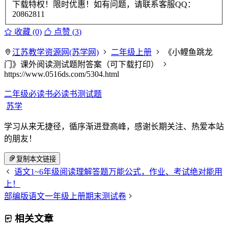
下载特权！限时优惠！如有问题，请联系客服QQ：
20862811
收藏 (0)
点赞 (
3
)
江苏教学资源网(苏学网)
二年级上册
《小鲤鱼跳龙
门》课外阅读测试题附答案（可下载打印）
https://www.0516ds.com/5304.html
二年级必读书
必读书测试题
苏学
学习从来无捷径，循序渐进登高峰，感谢长期关注、热爱本站
的朋友！
复制本文链接
语文1~6年级阅读理解答题万能公式，作业、考试绝对能用
上！
部编版语文一年级上册期末测试卷
相关文章