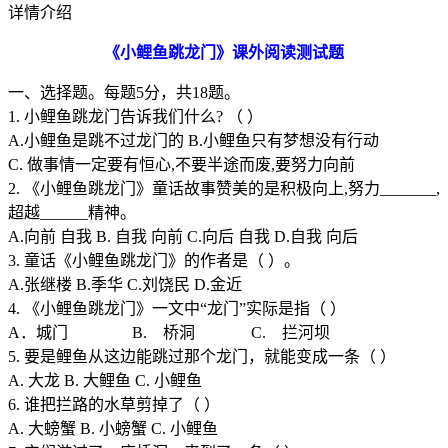
详情介绍
《小鲤鱼跳龙门》课外阅读测试题
一、选择题。每题5分，共18题。
1. 小鲤鱼跳龙门告诉我们什么? （ ）
A.小鲤鱼是跳不过龙门的 B.小鲤鱼只有梦想没有行动
C. 做事情一定要有恒心,不要半途而废,要努力向前
2. 《小鲤鱼跳龙门》童话故事赞美的是积极向上,努力_______,
超越______精神。
A.向前 自我 B. 自我 向前 C.向后 自我 D.自我 向后
3. 童话《小鲤鱼跳龙门》的作者是（ ）。
A.张继楼 B.季华 C.刘饶民 D.金近
4. 《小鲤鱼跳龙门》一文中“龙门”实际是指（ ）
A．城门 B. 桥洞 C. 拦河坝
5. 要是鲤鱼从这边能跳过那个龙门，就能变成一条（ ）
A. 大龙 B. 大鲤鱼 C. 小鲤鱼
6. 谁把拦路的水草剪掉了（ ）
A. 大螃蟹 B. 小螃蟹 C. 小鲤鱼