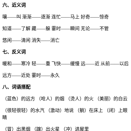
六、近义词
嚷——叫 渐渐——逐渐 连忙——马上 好奇——惊奇
知道——了解 藏——躲 霎时——瞬间 无论——不管
悠闲——清闲 消失——消亡
七、反义词
暖和——寒冷 轻——重 飞快——缓慢 远——近 从前——以后
远方——近处 霎时——永久
八、词语搭配
（蓝色）的远方 （呛人）的烟 （烫人）的火 （美丽）的白云
（很轻很轻）的水汽 （激动）地说 （躺）在床上 （闭）上眼
睛
（冒）出黑烟 （蹿）出火星 （冲）进屋里