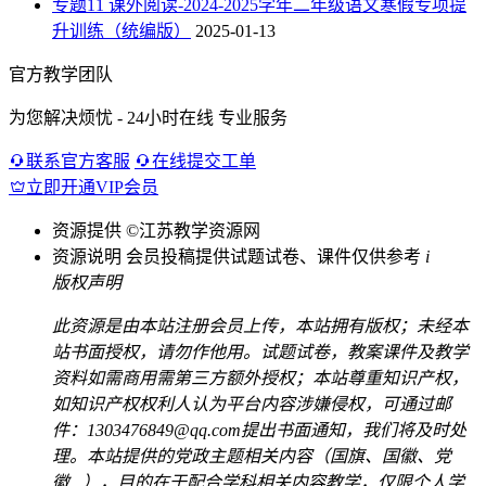
专题11 课外阅读-2024-2025学年二年级语文寒假专项提
升训练（统编版）
2025-01-13
官方教学团队
为您解决烦忧 - 24小时在线 专业服务
联系官方客服
在线提交工单
立即开通VIP会员
资源提供
©江苏教学资源网
资源说明
会员投稿提供试题试卷、课件仅供参考
i
版权声明
此资源是由本站注册会员上传，本站拥有版权；未经本
站书面授权，请勿作他用。试题试卷，教案课件及教学
资料如需商用需第三方额外授权；本站尊重知识产权，
如知识产权权利人认为平台内容涉嫌侵权，可通过邮
件：1303476849@qq.com提出书面通知，我们将及时处
理。本站提供的党政主题相关内容（国旗、国徽、党
徽...），目的在于配合学科相关内容教学，仅限个人学