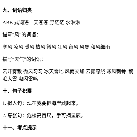
九、词语归类
ABB 式词语：天苍苍 野茫茫 水淋淋
描写“风”的词语：
寒风 凉风 暖风 热风 微风 狂风 台风 风暴 和风细雨
描写“天气”的词语：
云开雾散 微风习习 冰天雪地 风雨交加 云雾缭绕 寒风刺骨 鹅
毛大雪 电闪雷鸣
十、句子积累
1. 拟人句：现在我要把海岸藏起来。
2. 夸张句：危楼高百尺，手可摘星辰。
十一、考点提示