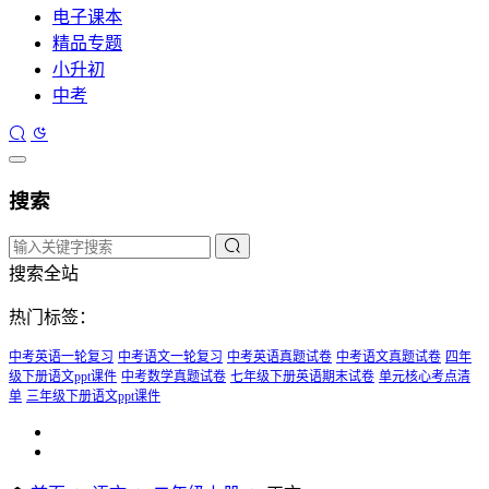
电子课本
精品专题
小升初
中考
搜索
搜索全站
热门标签：
中考英语一轮复习
中考语文一轮复习
中考英语真题试卷
中考语文真题试卷
四年
级下册语文ppt课件
中考数学真题试卷
七年级下册英语期末试卷
单元核心考点清
单
三年级下册语文ppt课件