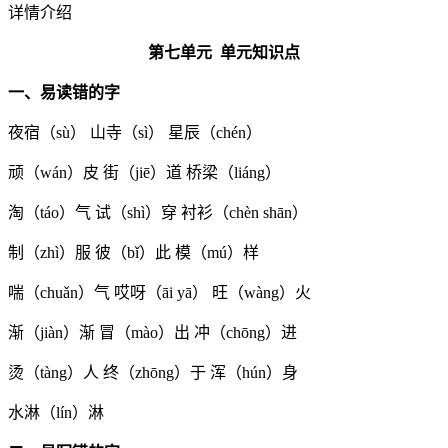
详情介绍
第七单元 单元知识点
一、易读错的字
夜宿（sù） 山寺（sì） 星辰（chén）
顽（wán）皮 街（jiē）道 桥梁（liáng）
淘（táo）气 试（shì）穿 衬衫（chèn shān）
制（zhì）服 彼（bǐ）此 模（mú）样
喘（chuǎn）气 哎呀（āi yā） 旺（wàng）火
渐（jiàn）渐 冒（mào）出 冲（chōng）进
烫（tàng）人 终（zhōng）于 浑（hún）身
水淋（lín）淋