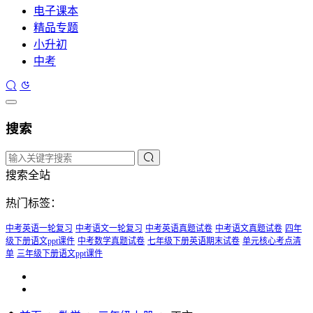
电子课本
精品专题
小升初
中考
搜索
搜索全站
热门标签：
中考英语一轮复习
中考语文一轮复习
中考英语真题试卷
中考语文真题试卷
四年
级下册语文ppt课件
中考数学真题试卷
七年级下册英语期末试卷
单元核心考点清
单
三年级下册语文ppt课件