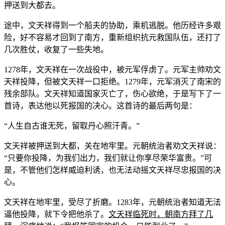
押送到大都去。
途中，文天祥得到一个船夫的协助，乘机逃脱。他历经许多艰
险，好不容易才回到了南方，重新组织抗元救国队伍，还打了
几次胜仗，收复了一些失地。
1278年，文天祥在一次战役中，被元军俘虏了。元军主帅劝文
天祥投降，但被文天祥一口拒绝。1279年，元军消灭了南宋的
残余部队。文天祥知道国家灭亡了，伤心欲绝，于是写下了一
首诗，表达他以死报国的决心。这首诗的最后两句是：
“人生自古谁无死，留取丹心照汗青。”
文天祥被押送到大都，关在地牢里。元朝统治者劝文天祥说：
“只要你投降，为我们出力，我们就让你享尽荣华富贵。”可
是，不管他们怎样威迫利诱，也无法动摇文天祥尽忠报国的决
心。
文天祥在地牢里，受尽了折磨。1283年，元朝统治者知道无法
逼他投降，就下令把他杀了。
文天祥临死时，朝南方拜了几