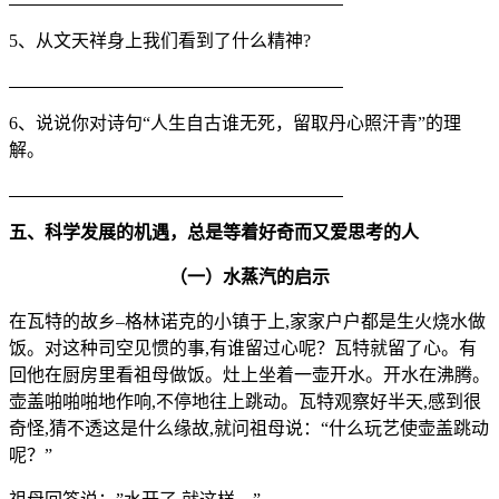
5、从文天祥身上我们看到了什么精神?
6、说说你对诗句“人生自古谁无死，留取丹心照汗青”的理
解。
五、科学发展的机遇，总是等着好奇而又爱思考的人
（一）水蒸汽的启示
在瓦特的故乡–格林诺克的小镇于上,家家户户都是生火烧水做
饭。对这种司空见惯的事,有谁留过心呢？瓦特就留了心。有
回他在厨房里看祖母做饭。灶上坐着一壶开水。开水在沸腾。
壶盖啪啪啪地作响,不停地往上跳动。瓦特观察好半天,感到很
奇怪,猜不透这是什么缘故,就问祖母说：“什么玩艺使壶盖跳动
呢？”