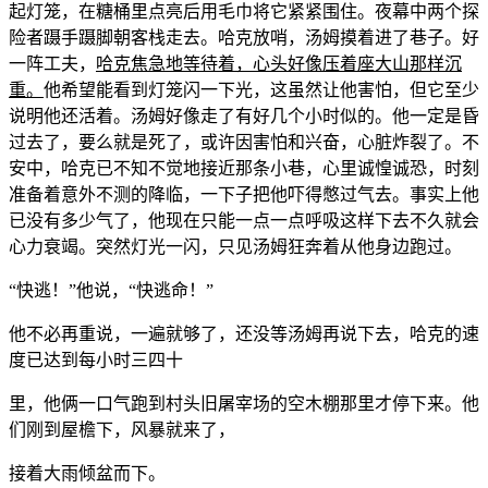
起灯笼，在糖桶里点亮后用毛巾将它紧紧围住。夜幕中两个探
险者蹑手蹑脚朝客栈走去。哈克放哨，汤姆摸着进了巷子。好
一阵工夫，
哈克焦急地等待着，心头好像压着座大山那样沉
重。
他希望能看到灯笼闪一下光，这虽然让他害怕，但它至少
说明他还活着。汤姆好像走了有好几个小时似的。他一定是昏
过去了，要么就是死了，或许因害怕和兴奋，心脏炸裂了。不
安中，哈克已不知不觉地接近那条小巷，心里诚惶诚恐，时刻
准备着意外不测的降临，一下子把他吓得憋过气去。事实上他
已没有多少气了，他现在只能一点一点呼吸这样下去不久就会
心力衰竭。突然灯光一闪，只见汤姆狂奔着从他身边跑过。
“快逃！”他说，“快逃命！”
他不必再重说，一遍就够了，还没等汤姆再说下去，哈克的速
度已达到每小时三四十
里，他俩一口气跑到村头旧屠宰场的空木棚那里才停下来。他
们刚到屋檐下，风暴就来了，
接着大雨倾盆而下。