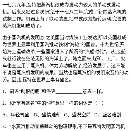
一七六九年,瓦特把蒸汽机改成为发动力较大的单动式发动
机。后来又经过多次研究,于一七八二年,完成了新的蒸汽机的
试制工作。机器上有了联动装置,把单式改为旋转运动,完善的
蒸汽机发明成功了。
由于蒸汽机的发明,加之英国当时煤铁工业发达,所以英国就成
为世界上最早利用蒸汽推动铁制”海轮”的国家。十九世纪,开
始海上运输改革,一些国家进入了所谓的”汽船时代”。从此,船
只就行驶在茫茫无际的海洋上了。随之而来,煤矿、工厂、火
车也全应用了蒸汽机。体力劳动解放了,经济发展了。这不能
不说是蒸汽机发明的成果。当然也是蒸汽机的发明家瓦特的功
劳。因此,瓦特在世界上享有盛名。
1、词语“刨根问底”和俗语
意思一样。
2、和“享有盛名”中的“盛”意思一样的词语是（ ）
A、年轻气盛 B、盛情难却 C、盛况空前 D、盛名难副
3、“水蒸汽推动壶盖跳动的物理现象,不正是瓦特发明蒸汽机