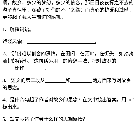
啊，故乡，多少的梦幻，多少的依恋，那日日夜夜挥之不去的
游子真情里，深藏了对你的不了之缘；而真心的护爱和激励，
更鼓起了我人生前进的船帆。
1、解释词语。
饱经风霜：
.
2、“那份难以割舍的深情，在田间，在河畔，在街头—如勃勃
涌起的春潮。”这句话运用
的修辞手法，把对故乡的
比作
。
3、 短文的第二段从
和
两方面来写对故乡
的思念。
4、是什么勾起了作者对故乡的思念？在文中找出答案，用“○”
标出来。
5、短文表达了作者什么样的思想感情？