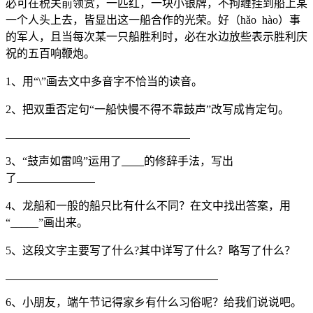
必可在税关前领赏，一匹红，一块小银牌，不拘缠挂到船上某
一个人头上去，皆显出这一船合作的光荣。好（hǎo hào）事
的军人，且当每次某一只船胜利时，必在水边放些表示胜利庆
祝的五百响鞭炮。
1、用“\”画去文中多音字不恰当的读音。
2、把双重否定句“一船快慢不得不靠鼓声”改写成肯定句。
3、“鼓声如雷鸣”运用了
的修辞手法，写出
了
4、龙船和一般的船只比有什么不同？在文中找出答案，用
“_____”画出来。
5、这段文字主要写了什么?其中详写了什么？略写了什么？
6、小朋友，端午节记得家乡有什么习俗呢？给我们说说吧。