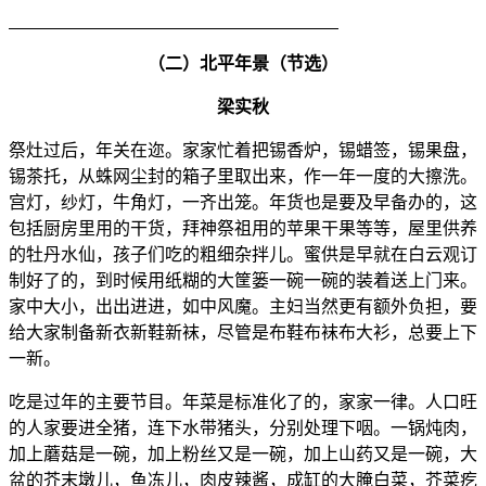
（二）北平年景（节选）
梁实秋
祭灶过后，年关在迩。家家忙着把锡香炉，锡蜡签，锡果盘，
锡茶托，从蛛网尘封的箱子里取出来，作一年一度的大擦洗。
宫灯，纱灯，牛角灯，一齐出笼。年货也是要及早备办的，这
包括厨房里用的干货，拜神祭祖用的苹果干果等等，屋里供养
的牡丹水仙，孩子们吃的粗细杂拌儿。蜜供是早就在白云观订
制好了的，到时候用纸糊的大筐篓一碗一碗的装着送上门来。
家中大小，出出进进，如中风魔。主妇当然更有额外负担，要
给大家制备新衣新鞋新袜，尽管是布鞋布袜布大衫，总要上下
一新。
吃是过年的主要节目。年菜是标准化了的，家家一律。人口旺
的人家要进全猪，连下水带猪头，分别处理下咽。一锅炖肉，
加上蘑菇是一碗，加上粉丝又是一碗，加上山药又是一碗，大
盆的芥末墩儿，鱼冻儿，肉皮辣酱，成缸的大腌白菜，芥菜疙