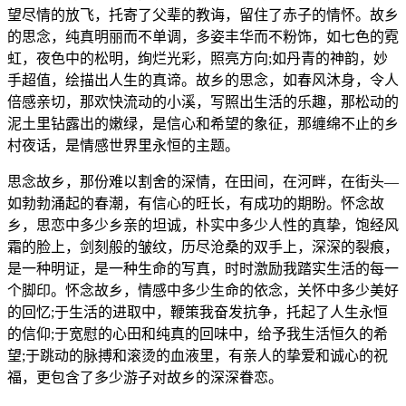
望尽情的放飞，托寄了父辈的教诲，留住了赤子的情怀。故乡
的思念，纯真明丽而不单调，多姿丰华而不粉饰，如七色的霓
虹，夜色中的松明，绚烂光彩，照亮方向;如丹青的神韵，妙
手超值，绘描出人生的真谛。故乡的思念，如春风沐身，令人
倍感亲切，那欢快流动的小溪，写照出生活的乐趣，那松动的
泥土里钻露出的嫩绿，是信心和希望的象征，那缠绵不止的乡
村夜话，是情感世界里永恒的主题。
思念故乡，那份难以割舍的深情，在田间，在河畔，在街头—
如勃勃涌起的春潮，有信心的旺长，有成功的期盼。怀念故
乡，思恋中多少乡亲的坦诚，朴实中多少人性的真挚，饱经风
霜的脸上，剑刻般的皱纹，历尽沧桑的双手上，深深的裂痕，
是一种明证，是一种生命的写真，时时激励我踏实生活的每一
个脚印。怀念故乡，情感中多少生命的依念，关怀中多少美好
的回忆;于生活的进取中，鞭策我奋发抗争，托起了人生永恒
的信仰;于宽慰的心田和纯真的回味中，给予我生活恒久的希
望;于跳动的脉搏和滚烫的血液里，有亲人的挚爱和诚心的祝
福，更包含了多少游子对故乡的深深眷恋。