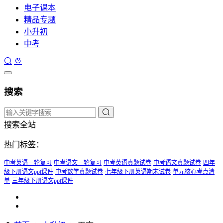
电子课本
精品专题
小升初
中考
搜索
搜索全站
热门标签：
中考英语一轮复习
中考语文一轮复习
中考英语真题试卷
中考语文真题试卷
四年
级下册语文ppt课件
中考数学真题试卷
七年级下册英语期末试卷
单元核心考点清
单
三年级下册语文ppt课件