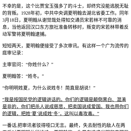
不幸的是，这个比贾宝玉强多了的斗士，却终究没能逃脱无耻
的背叛。1928年初，中共中央调夏明翰去湖北省委工作。同年
3月18日，夏明翰从谢觉哉处得知交通员宋若林不可靠的消
息，当他返回汉口东方旅社准备转移时，叛变的宋若林带着反
动军警将夏明翰逮捕。
短短两天，夏明翰便接受了多次审讯。有这样一个广为流传的
庭审记录：
主审官问：“你姓什么？”
夏明翰答：“姓冬。”
“你明明姓夏，为什么说姓冬！简直是胡说！”
“我是按国民党的逻辑讲话的。你们的逻辑是颠倒黑白、混淆
是非的，你们把杀人说成慈悲，把卖国说成爱国。我也用你们
的逻辑，把姓‘夏’说成姓‘冬’，这叫以毒攻毒。”
一番话,把审讯者驳得哑口无言。最终，失去耐性的敌人在两