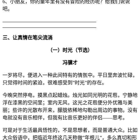
6、小朋友，你的童年里有没有冒险的经历呢？给我们说说
吧。
三、让真情在笔尖流淌
（一）时光（节选）
冯骥才
一岁将尽，便进入一种此间特有的情氛中。平日里奔波忙碌，
只觉得时间的紧迫，很难感受到”时光”的存在。
今晚突然停电，摸黑点起蜡烛。烛光如同光明的花苞，宁静地
浮在漆黑的空间里；室内无风，这光之花苞便分外优雅与美
丽；些许的光散布开来，朦胧依稀地勾勒出周边的事物。没有
电就没有音乐相伴，但我有比音乐更好的伴侣——思考。
可是对于生活最具悟性的，不是思想者，而是普通大众。比如
大众俗语中，把临近年终这几天称做”年根儿”，多么真切和形