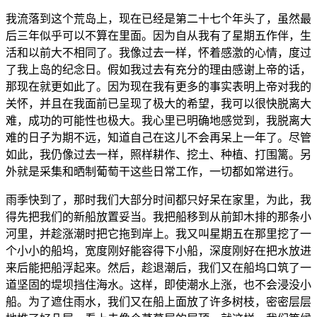
我流落到这个荒岛上，现在已经是第二十七个年头了，虽然最
后三年似乎可以不算在里面。因为自从我有了星期五作伴，生
活和以前大不相同了。我像过去一样，怀着感激的心情，度过
了我上岛的纪念日。假如我过去有充分的理由感谢上帝的话，
那现在就更如此了。因为现在我有更多的事实表明上帝对我的
关怀，并且在我面前已呈现了极大的希望，我可以很快脱离大
难，成功的可能性也极大。我心里已明确地感觉到，我脱离大
难的日子为期不远，知道自己在这儿不会再呆上一年了。尽管
如此，我仍像过去一样，照样耕作、挖土、种植、打围篱。另
外就是采集和晒制葡萄干这些日常工作，一切都如常进行。
雨季快到了，那时我们大部分时间都只好呆在家里，为此，我
得先把我们的新船放置妥当。我把船移到从前卸木排的那条小
河里，并趁涨潮时把它拖到岸上。我又叫星期五在那里挖了一
个小小的船坞，宽度刚好能容得下小船，深度刚好在把水放进
来后能把船浮起来。然后，趁退潮后，我们又在船坞口筑了一
道坚固的堤坝挡住海水。这样，即使潮水上涨，也不会浸没小
船。为了遮住雨水，我们又在船上面放了许多树枝，密密层层