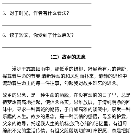
5、对于时光，作者有什么看法？
6、读了短文，你受到了什么启发？
（二）故乡的思念
漫步于霏霏细雨中，那低垂的绿柳，舒展着有力的臂膀，
挥舞着生命的节奏;清新轻盈的和风迎面扑来，静静的思维中
流动着生命里的每一件往事，勾起我对故乡难忘的思念。
故乡的思念，是一种生命的洒脱，在没有烦恼的日子里，总是
把梦想高高地挂起，使信念充实，思维放展，于清纯明净的回
味中，寻求一种真诚的期待，于自如高雅的谈笑中，享受一种
乐趣的人生。故乡的思念，是一种亲情的感悟，母亲的护爱，
父亲的教导，托起我人生的航标;放飞心绪的记忆里，有祖母
编织不完的童话传情，有祖父殷殷切切的叮咛祝愿，总是把期