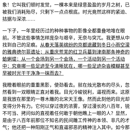
象！它叫我们顿时发觉，一棵本来是绿意盈盈的岁月之树，已
被我们消耗殆尽，只剩下一点点根底。时光竟然这样的紧迫、
拮据与深浓……
一下子，一年里经历过的种种事物的影像全都重叠地堆在眼
前。不管这些事情怎样庞杂与艰辛，无奈与突兀。我更想从中
找到自己的足痕。
从春天落英缤纷的京都退藏到冬日小雨空濛
的雅典德尔菲遗址；从重庆荒芜的红卫兵墓到津南那条神奇的
蛤蜊堤；从一个会场到另一个会场，一个活动到另一个活动
中；究竟哪一些足迹至今清晰犹在，哪一些足迹杂沓模糊甚至
早被时光干干净净一抹而去？
我瞪着眼前的重重黑影，使劲看去。就在烛光散布的尽头，忽
然看到一双眼睛正直对着我。目光冷峻锐利，逼视而来。这原
是我放在那里的一尊木雕的北宋天王像。然而此刻他的目光却
变得分外有力。它何以穿过夜的浓雾，穿过漫长的八百年，锐
不可当、拷问似的直视着任何敢于朝他瞧上一眼的人？显然，
是由于八百年前那位不知名的民间雕工传神的本领、非凡的才
气；他还把一种阳刚正气和直逼邪恶的精神注入其中。如今那