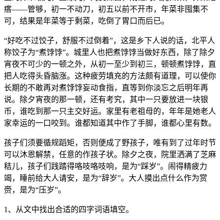
瘩——管够，初一不动刀，初五以前不开市，年菜非囤集不
可，结果是年菜等于剩菜，吃倒了胃口而后已。
“好吃不过饺子，舒服不过倒着”，这是乡下人说的话，北平人
称饺子为“煮饽饽”。城里人也把煮饽饽当做好东西，除了除夕
宵夜不可少的一顿之外，从初一至少到初三，顿顿煮饽饽，直
把人吃得头昏脑涨。这种疲劳填充的方法颇有道理，可以使你
长期的不敢再对煮饽饽妄动食指，直等到你淡忘之后明年再
说。除夕宵夜的那一顿，还有考究，其中一只要放进一块银
币，谁吃到那一只主交好运。家里有老祖母的，年年是她老人
家幸运的一口咬到。谁都知道其中作了手脚，谁都心里有数。
孩子们须要循规蹈矩，否则便成了野孩子，唯有到了过年时节
可以沐恩解禁，任意的作孩子状。除夕之夜，院里洒满了芝麻
秸儿，孩子们践踏得咯吱咯吱响，是为“踩岁”。闹得精疲力
竭，睡前给大人请安，是为“辞岁”。大人摸出点什么作为赏
赍，是为“压岁”。
1、从文中找出合适的四字词语填空。