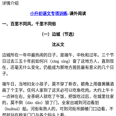
详情介绍
小升初语文专项训练
–
课外阅读
一、百里不同风，千里不同俗
（一）边城（节选）
沈从文
边城所在一年中最热闹的日子，是端午，中秋和过年。三个节
日过去三五十年前如何兴（xīng xìng）奋了这地方人，直到现
在，还毫无什么变化，仍能成为那地方居民最有意义的几个日
子。
端午日，当地妇女小孩子，莫不穿了新衣，额角上用雄黄蘸酒
画了个王字。任何人家到了这天必可以吃鱼吃肉。大约上午十
一点钟左右，全茶峒人就吃了午饭，把饭吃过后，在城里住家
的，莫不倒（dào dǎo）锁了门，全家出城到河边看划
（huáhuà）船。河街有熟人的，可到河街吊脚楼门口边看，不
然就站在税关门口与各个码头上看。