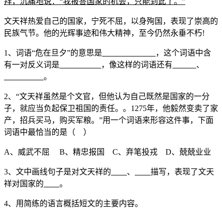
拜，沉痛地说：“我报答国家的机会，只能到此了。”
文天祥热爱自己的国家，宁死不屈，以身殉国，表现了崇高的
民族气节。他的光辉事迹和伟大精神，至今仍然永垂不朽!
1、词语“危在旦夕”的意思是
，这个词语中含
有一对反义词是
，像这样的词语还有
、
。
2、“文天祥虽然是个文官，但他认为自己既然是国家的一分
子，就应当负起保卫祖国的责任。。1275年，他毅然变卖了家
产，招兵买马，购买军粮。”用一个词语来形容这件事，下面
词语中最恰当的是（ ）
A、威武不屈 B、精忠报国 C、弃笔投戎 D、兢兢业业
3、文中画线句子是对文天祥的
、
描写，表现了文天
祥对国家的
。
4、用简练的语言概括短文的主要内容。