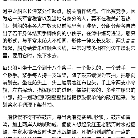
河中龙船以长潭某处作起点，税关前作终点。作比赛竞争。因
为这一天军官税官以及当地有身分的人，莫不在税关前看热
闹。划船的事各人在数天以前就早有了准备，分组分帮各自选
出了若干身体结实手脚伶俐的小伙子，在潭中练习进退。船只
的形式，与平常木船大不相同，形体一律又长又狭，两头高高
翘起，船身绘着朱红颜色长线，平常时节多搁在河边干燥洞穴
里，要用它时，拖下水去。
每只船可坐十二个到十八个桨手，一个带头的，一个鼓手，一
个锣手。桨手每人持一支短桨，随了鼓声缓促为节拍，把船向
前划去。坐在船头上，头上缠裹着红布包头，手上拿两支小令
旗，左右挥动，指挥船只的进退。擂鼓打锣的，多坐在船只的
中部，船一划动便即刻蓬蓬镗镗把锣鼓很单纯的敲打起来，为
划桨水手调理下桨节拍。
一船快慢不得不靠鼓声，每当两船竞赛到剧烈时，鼓声如雷
鸣，加上两岸人呐喊助威，便使人想起梁红玉老鹳河时水战擂
鼓，牛皋水擒杨幺时也是水战擂鼓。凡把船划到前面一点的，