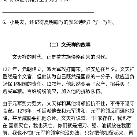
6、小朋友，还记得夏明翰写的就义诗吗？写一写吧。
（二）文天祥的故事
文天祥的时代，正是蒙古族侵略南宋的时代。
1271年，元朝建立，派大军攻打南宋，临安危在旦夕。文天祥
虽然是个文官，但他认为自己既然是国家的一分子，就应当负
起保卫祖国的责任。1275年，他毅然变卖了家产，招兵买马，
购买军粮。百姓纷纷响应，加入他的抗敌队伍。
由于元军势力强大，文天祥和其他将领抵抗不住，不得不退守
临安。1276年，朝廷派他去和元军讲和，元军将领反而逼他投
降，甚至威胁要把他杀死。文天祥说道：“国家存在，我也存
在;国家灭亡，我也灭亡。你们就是把刀、锯、油锅放在我面
前，我也不怕!”元军将领拿他没办法，只好把他扣留起来，再