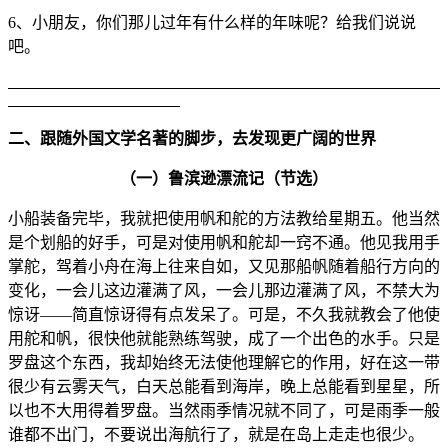
6、小朋友，你们那儿过年有什么样的年味呢？给我们说说
吧。
二、跟随外国文学名著的脚步，去发现更广阔的世界
（一）鲁滨逊漂流记（节选）
小船装备完毕，我就把使用帆和舵的方法教给星期五。他当然
是个划船的好手，可是对使用帆和舵却一窍不通。他见我用手
掌舵，驾着小舟在海上往来自如，又见那船帆随着船行方向的
变化，一会儿这边灌满了风，一会儿那边灌满了风，不禁大为
惊讶——简直惊讶得有点发呆了。可是，不久我就教会了他使
用舵和帆，很快他就能熟练驾驶，成了一个出色的水手。只是
罗盘这个东西，我却始终无法使他理解它的作用，好在这一带
很少有云雾天气，白天总能看到海岸，晚上总能看到星星，所
以也不大用得着罗盘。当然雨季情况就不同了，可是雨季一般
谁都不出门，不要说出海航行了，就是在岛上走走也很少。