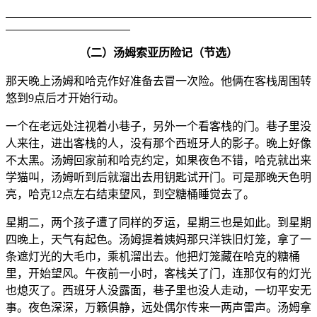
（二）汤姆索亚历险记（节选）
那天晚上汤姆和哈克作好准备去冒一次险。他俩在客栈周围转
悠到9点后才开始行动。
一个在老远处注视着小巷子，另外一个看客栈的门。巷子里没
人来往，进出客栈的人，没有那个西班牙人的影子。晚上好像
不太黑。汤姆回家前和哈克约定，如果夜色不错，哈克就出来
学猫叫，汤姆听到后就溜出去用钥匙试开门。可是那晚天色明
亮，哈克12点左右结束望风，到空糖桶睡觉去了。
星期二，两个孩子遭了同样的歹运，星期三也是如此。到星期
四晚上，天气有起色。汤姆提着姨妈那只洋铁旧灯笼，拿了一
条遮灯光的大毛巾，乘机溜出去。他把灯笼藏在哈克的糖桶
里，开始望风。午夜前一小时，客栈关了门，连那仅有的灯光
也熄灭了。西班牙人没露面，巷子里也没人走动，一切平安无
事。夜色深深，万籁俱静，远处偶尔传来一两声雷声。汤姆拿