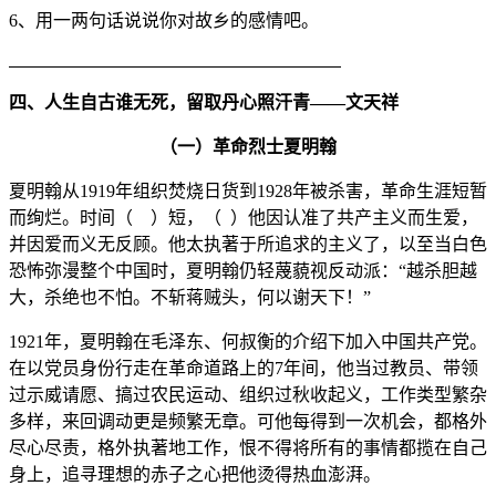
6、用一两句话说说你对故乡的感情吧。
四、人生自古谁无死，留取丹心照汗青——文天祥
（一）革命烈士夏明翰
夏明翰从1919年组织焚烧日货到1928年被杀害，革命生涯短暂
而绚烂。时间（ ）短，（ ）他因认准了共产主义而生爱，
并因爱而义无反顾。他太执著于所追求的主义了，以至当白色
恐怖弥漫整个中国时，夏明翰仍轻蔑藐视反动派：“越杀胆越
大，杀绝也不怕。不斩蒋贼头，何以谢天下！”
1921年，夏明翰在毛泽东、何叔衡的介绍下加入中国共产党。
在以党员身份行走在革命道路上的7年间，他当过教员、带领
过示威请愿、搞过农民运动、组织过秋收起义，工作类型繁杂
多样，来回调动更是频繁无章。可他每得到一次机会，都格外
尽心尽责，格外执著地工作，恨不得将所有的事情都揽在自己
身上，追寻理想的赤子之心把他烫得热血澎湃。