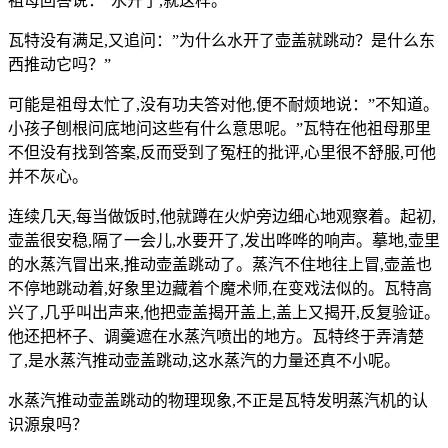
祖母回答说：”水开了,就这样。”
瓦特没有满足,又追问：”为什么水开了壶盖就跳动？是什么东
西推动它吗？”
可能是祖母太忙了,没有功夫答对他,便不耐烦地说：”不知道。
小孩子刨根问底地问这些有什么意思呢。”瓦特在他祖母那里
不但没有找到答案,反而受到了冤枉的批评,心里很不舒服,可他
并不灰心。
连续几天,每当做饭时,他就蹲在火炉旁边细心地观察着。起初,
壶盖很安稳,隔了一会儿,水要开了,发出哗哗的响声。摹地,壶里
的水蒸汽冒出来,推动壶盖跳动了。蒸汽不住地往上冒,壶盖也
不停地跳动着,好象里边藏着个魔术师,在变戏法似的。瓦特高
兴了,几乎叫出声来,他把壶盖揭开盖上,盖上又揭开,反复验证。
他还把杯子、调羹遮在水蒸汽喷出的地方。瓦特终于弄清楚
了,是水蒸汽推动壶盖跳动,这水蒸汽的力量还真不小呢。
水蒸汽推动壶盖跳动的物理现象,不正是瓦特发明蒸汽机的认
识源泉吗？