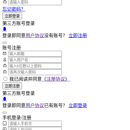
忘记密码？
立即登录
第三方账号登录
登录即同意
用户协议
没有账号？
立即注册
账号注册
我已阅读并同意
《注册协议》
立即注册
第三方账号登录
登录即同意
用户协议
已有账号？
立即登录
手机登录/注册