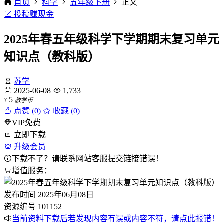
首页
科学
五年级下册
正文
投稿赚现金
2025年春五年级科学下学期期末复习单元
知识点（教科版）
苏学
2025-06-08
1,733
5
¥
教学币
点赞 (
0
)
收藏 (0)
VIP免费
立即下载
升级会员
下载不了？请联系网站客服提交链接错误！
增值服务：
发布时间
2025年06月08日
资源编号
101152
当前资料下载后若发现内容有误或内容不符，请点此报错！