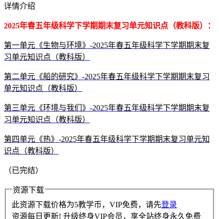
详情介绍
2025年春五年级科学下学期期末复习单元知识点（教科版）：
第一单元《生物与环境》-2025年春五年级科学下学期期末复
习单元知识点（教科版）
第二单元《船的研究》-2025年春五年级科学下学期期末复习
单元知识点（教科版）
第三单元《环境与我们》-2025年春五年级科学下学期期末复
习单元知识点（教科版）
第四单元《热》-2025年春五年级科学下学期期末复习单元知
识点（教科版）
（已完结）
资源下载
此资源下载价格为
5
教学币，VIP免费，请先
登录
资源每日更新! 升级终身VIP会员，享全站终身永久免费