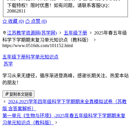
下载特权！限时优惠！如有问题，请联系客服QQ：
20862811
收藏 (0)
点赞 (
0
)
江苏教学资源网(苏学网)
五年级下册
2025年春五年级
科学下学期期末复习单元知识点（教科版）
https://www.0516ds.com/101152.html
五年级下册科学单元知识点
苏学
学习从来无捷径，循序渐进登高峰，感谢长期关注、热爱本站
的朋友！
复制本文链接
2024-2025学年四年级科学下学期期末全真模拟试卷（苏教
版 含答案解析）
第一单元《生物与环境》-2025年春五年级科学下学期期末复
习单元知识点（教科版）