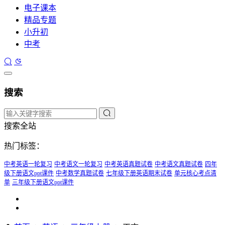
电子课本
精品专题
小升初
中考
搜索
搜索全站
热门标签：
中考英语一轮复习
中考语文一轮复习
中考英语真题试卷
中考语文真题试卷
四年
级下册语文ppt课件
中考数学真题试卷
七年级下册英语期末试卷
单元核心考点清
单
三年级下册语文ppt课件