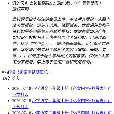
资源说明
会员投稿提供试题试卷、课件仅供参考
i
版权声明
此资源是由本站注册会员上传，本站拥有版权；未经本
站书面授权，请勿作他用。试题试卷，教案课件及教学
资料如需商用需第三方额外授权；本站尊重知识产权，
如知识产权权利人认为平台内容涉嫌侵权，可通过邮
件：1303476849@qq.com提出书面通知，我们将及时处
理。本站提供的党政主题相关内容（国旗、国徽、党
徽...），目的在于配合学科相关内容教学，仅限个人学
习分享使用，禁止用于任何广告和商用目的。
必读书阅读测试题汇总
TA的动态
2026-07-18
小学语文五年级上册《必背内容+默写表》可
下载打印
2026-07-18
小学语文四年级上册《必背内容+默写表》可
下载打印
2026-07-18
小学语文三年级上册《必背内容+默写表》可