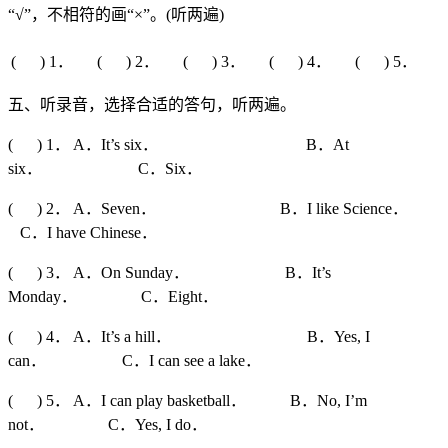
“√”，不相符的画“×”。(听两遍)
( ) 1．
( ) 2．
( ) 3．
( ) 4．
( ) 5．
五、听录音，选择合适的答句，听两遍。
( ) 1． A．It’s six． B．At
six． C．Six．
( ) 2． A．Seven． B．I like Science．
C．I have Chinese．
( ) 3． A．On Sunday． B．It’s
Monday． C．Eight．
( ) 4． A．It’s a hill． B．Yes, I
can． C．I can see a lake．
( ) 5． A．I can play basketball． B．No, I’m
not． C．Yes, I do．