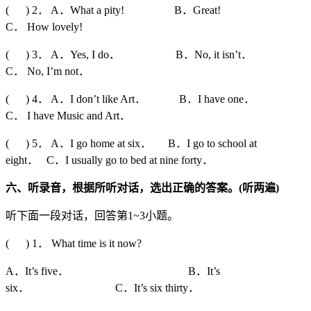
( ) 2． A．What a pity! B．Great!
C． How lovely!
( ) 3． A．Yes, I do． B．No, it isn’t．
C． No, I’m not．
( ) 4． A．I don’t like Art． B．I have one．
C． I have Music and Art．
( ) 5． A．I go home at six． B．I go to school at
eight． C．I usually go to bed at nine forty．
六、听录音，根据所听对话，选出正确的答案。
(
听两遍
)
听下面一段对话，回答第1~3小题。
( ) 1． What time is it now?
A．It’s five． B．It’s
six． C．It’s six thirty．