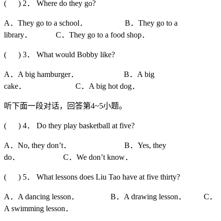
( ) 2． Where do they go?
A．They go to a school． B．They go to a
library． C．They go to a food shop．
( ) 3． What would Bobby like?
A．A big hamburger． B．A big
cake． C．A big hot dog．
听下面一段对话，回答第4~5小题。
( ) 4． Do they play basketball at five?
A．No, they don’t． B．Yes, they
do． C．We don’t know．
( ) 5． What lessons does Liu Tao have at five thirty?
A．A dancing lesson． B．A drawing lesson． C．
A swimming lesson．