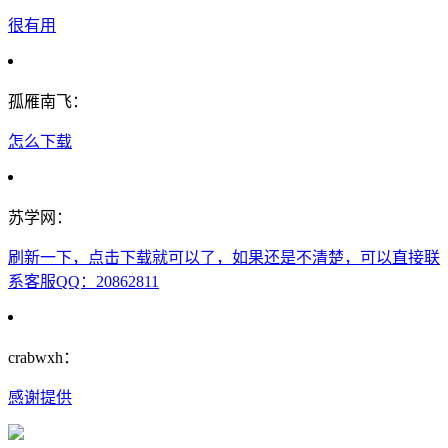
很有用
孤雁南飞：
怎么下载
苏学网：
刷新一下，点击下载就可以了，如果还是不清楚，可以直接联
系客服QQ：20862811
crabwxh：
感谢提供