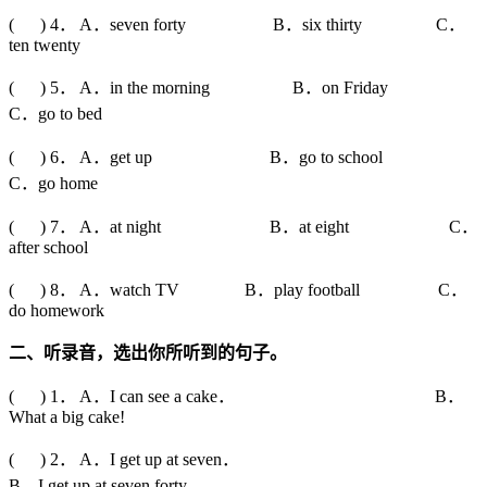
( ) 4． A．seven forty B．six thirty C．
ten twenty
( ) 5． A．in the morning B．on Friday
C．go to bed
( ) 6． A．get up B．go to school
C．go home
( ) 7． A．at night B．at eight C．
after school
( ) 8． A．watch TV B．play football C．
do homework
二、听录音，选出你所听到的句子。
( ) 1． A．I can see a cake． B．
What a big cake!
( ) 2． A．I get up at seven．
B．I get up at seven forty．