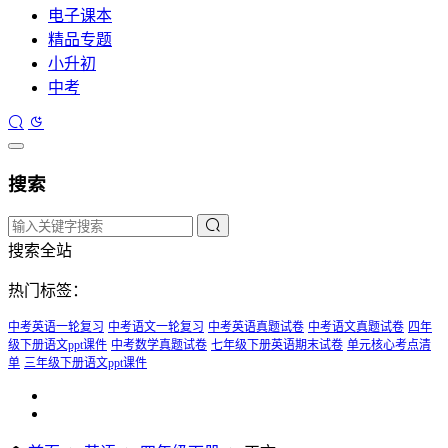
电子课本
精品专题
小升初
中考
搜索
搜索全站
热门标签：
中考英语一轮复习
中考语文一轮复习
中考英语真题试卷
中考语文真题试卷
四年
级下册语文ppt课件
中考数学真题试卷
七年级下册英语期末试卷
单元核心考点清
单
三年级下册语文ppt课件