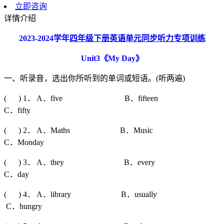
立即咨询
详情介绍
2023-2024
学年
四年级下册英语单元同步听力专项训练
Unit3
《
My Day
》
一、听录音，选出你所听到的单词或短语。(听两遍)
( ) 1． A．five B．fifteen
C．fifty
( ) 2． A．Maths B．Music
C．Monday
( ) 3． A．they B．every
C．day
( ) 4． A．library B．usually
C．hungry