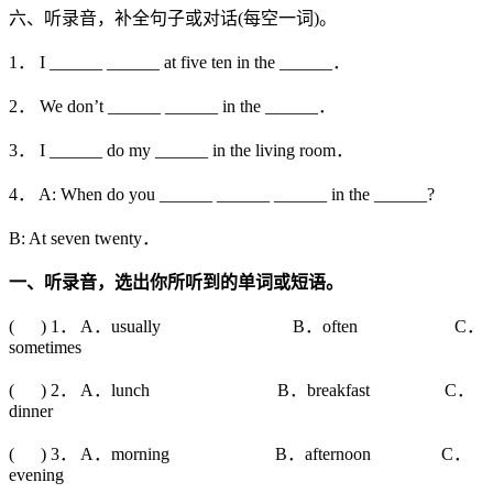
六、听录音，补全句子或对话(每空一词)。
1． I ______ ______ at five ten in the ______．
2． We don’t ______ ______ in the ______．
3． I ______ do my ______ in the living room．
4． A: When do you ______ ______ ______ in the ______?
B: At seven twenty．
一、听录音，选出你所听到的单词或短语。
( ) 1． A．usually B．often C．
sometimes
( ) 2． A．lunch B．breakfast C．
dinner
( ) 3． A．morning B．afternoon C．
evening