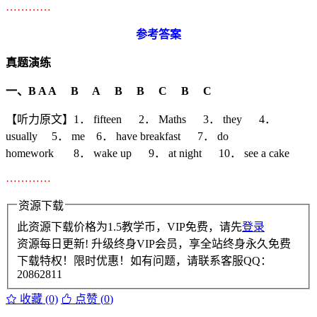
…………
参考答案
真题演练
一、B A A B A B B C B C
【听力原文】1． fifteen 2． Maths 3． they 4．
usually 5． me 6． have breakfast 7． do
homework 8． wake up 9． at night 10． see a cake
…………
资源下载
此资源下载价格为
1.5
教学币，VIP免费，请先
登录
资源每日更新! 升级终身VIP会员，享全站终身永久免费
下载特权！限时优惠！如有问题，请联系客服QQ：
20862811
收藏 (0)
点赞 (
0
)