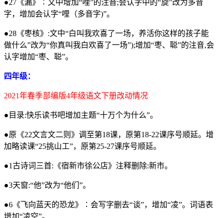
●27《漏》∶文中增加“哩”的注音;会认字中的“旋”改为多音
字，增加会认字“哩（多音字)”。
●28《枣核》:文中“白叫我欢喜了一场，养活你这样的孩子能
做什么”改为“你真叫我白欢喜了一场”);增加“枣、聪”的注音,会
认字增加“枣、聪”。
四年级：
2021年春季部编版4年级语文下册改动情况
●目录:快乐读书吧增加主题“十万个为什么”。
●原《22文言文二则》调至第18课，原第18-22课序号顺延。增
加略读课“25挑山工”，原第25-27课序号顺延。
●1古诗词三首:《宿新市徐公店》注释删除:新市。
●3天窗:“他”改为“他们”。
●6《飞向蓝天的恐龙》∶会写字删去“谈”，增加“凌”。词语表
增加“凌空”。