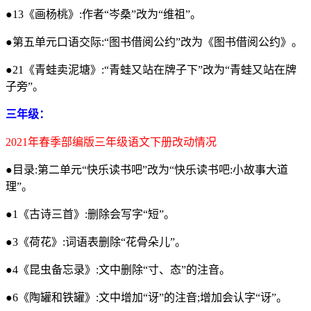
●13《画杨桃》:作者“岑桑”改为“维祖”。
●第五单元口语交际:“图书借阅公约”改为《图书借阅公约》。
●21《青蛙卖泥塘》:“青蛙又站在牌子下”改为“青蛙又站在牌
子旁”。
三年级：
2021年春季部编版三年级语文下册改动情况
●目录:第二单元“快乐读书吧”改为“快乐读书吧:小故事大道
理”。
●1《古诗三首》:删除会写字“短”。
●3《荷花》:词语表删除“花骨朵儿”。
●4《昆虫备忘录》:文中删除“寸、态”的注音。
●6《陶罐和铁罐》:文中增加“讶”的注音;增加会认字“讶”。