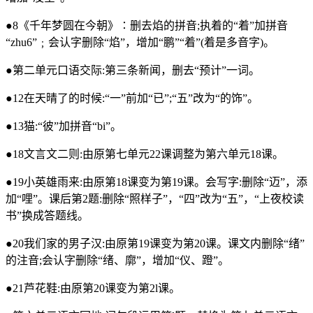
●8《千年梦圆在今朝》∶删去焰的拼音;执着的“着”加拼音
“zhu6”﹔会认字删除“焰”，增加“鹏”“着”(着是多音字)。
●第二单元口语交际:第三条新闻，删去“预计”一词。
●12在天晴了的时候:“一”前加“已”;“五”改为“的饰”。
●13猫:“彼”加拼音“bi”。
●18文言文二则:由原第七单元22课调整为第六单元18课。
●19小英雄雨来:由原第18课变为第19课。会写字:删除“迈”，添
加“哩”。课后第2题:删除“照样子”，“四”改为“五”，“上夜校读
书”换成答题线。
●20我们家的男子汉:由原第19课变为第20课。课文内删除“绪”
的注音;会认字删除“绪、廓”，增加“仪、蹬”。
●21芦花鞋:由原第20课变为第2l课。