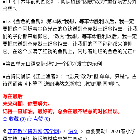
●11《十六年前的回忆》∶阅读链接“囚歌”改为“董存瑞舍身炸
暗堡”。
●13《金色的鱼钩》:第34段“我想，等革命胜利以后，我一定
要把这个闪烁着金色光芒的鱼钩送到革命烈士纪念馆去，让我
们的子孙都来瞻仰它。”改为“我想，等革命胜利以后，我一定
要把它送到革命烈士纪念馆去，让我们的子子孙孙都来瞻仰
它。在这个长满了红锈的鱼钩上，闪烁着灿烂的金色的光芒!”
●第四单元口语交际:增加一个即兴发言的示例
●古诗词诵读《江上渔者》：“但:只”改为“但:单单，只是”。古
诗词诵读《卜算子·送鲍浩然之浙东》增加“那:同‘哪’”。
写在最后
未来可期，你要努力。
记得一直加油，最好的，总会在最不经意的时候出现。
收藏 (0)
点赞 (
0
)
江苏教学资源网(苏学网)
语文
重要变动！2021春小学
语文统（部）编版教材信息发生变动