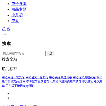
电子课本
精品专题
小升初
中考
搜索
搜索全站
热门标签：
中考英语一轮复习
中考语文一轮复习
中考英语真题试卷
中考语文真题试卷
四年
级下册语文ppt课件
中考数学真题试卷
七年级下册英语期末试卷
单元核心考点清
单
三年级下册语文ppt课件