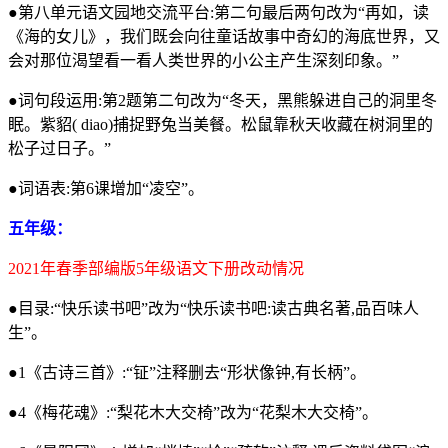
●第八单元语文园地交流平台:第二句最后两句改为“再如，读
《海的女儿》，我们既会向往童话故事中奇幻的海底世界，又
会对那位渴望看一看人类世界的小公主产生深刻印象。”
●词句段运用:第2题第二句改为“冬天，黑熊躲进自己的洞里冬
眠。紫貂( diao)捕捉野兔当美餐。松鼠靠秋天收藏在树洞里的
松子过日子。”
●词语表:第6课增加“凌空”。
五年级：
2021年春季部编版5年级语文下册改动情况
●目录:“快乐读书吧”改为“快乐读书吧:读古典名著,品百味人
生”。
●1《古诗三首》:“钲”注释删去“形状像钟,有长柄”。
●4《梅花魂》:“梨花木大交椅”改为“花梨木大交椅”。