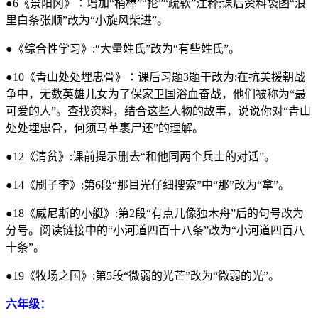
●6《景阳冈》∶增加“梢棒”“抡”“疏软”注释;课后资料袋图“浪
里白条张顺”改为“小旋风柴进”。
●《综合性学习》:“大量姓氏”改为“有些姓氏”。
●10《青山处处埋忠骨》∶课后习题3题干改为:在抗美援朝战
争中，无数英雄儿女为了保家卫国浴血奋战，他们被称为“最
可爱的人”。查找资料，结合这些人物的故事，说说你对“青山
处处埋忠骨，何须马革裹尸还”的理解。
●12《清贫》:课前提示删去“和他同两个兵士的对话”。
●14《刷子李》:第6段“那目光仔细搜索”中“那”改为“拿”。
●18《威尼斯的小艇》:第2段“有点儿像独木舟”后的句号改为
分号。阅读链接中的“小河道四百十八条”改为“小河道四百八
十条”。
●19《牧场之国》:第5段“微弱的光芒”改为“微弱的光”。
六年级：