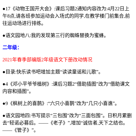
●17《动物王国开大会》:课后习题2通知内容改为:4月22日上
午8点,请各班参加运动会入场式的同学,在教学楼门前集合,前
往运动场进行排练。
●语文园地八:我的发现第三行的蜘蛛替换为蜜蜂。
二年级：
2021年春季部编版2年级语文下册改动情况
●目录:快乐读书吧增加主题“读读童谣和儿歌”。
●4《邓小平爷爷植树》:课后习题2“借助插图”改为“借助课文
内容和插图”。
●9《枫树上的喜鹊》:“六只小喜鹊”改为“几只小喜谯”。
●语文园地四:书写提示“三包围”改为“三面包围”。日积月累删
去“轻诺必募后。——《老子》”,增加“诚信者,天下之结也。
——《管子》”。