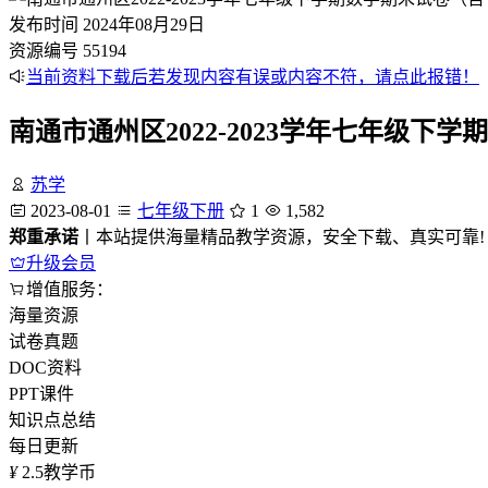
发布时间
2024年08月29日
资源编号
55194
当前资料下载后若发现内容有误或内容不符，请点此报错！
南通市通州区2022-2023学年七年级下
苏学
2023-08-01
七年级下册
1
1,582
郑重承诺
丨本站提供海量精品教学资源，安全下载、真实可靠!
升级会员
增值服务：
海量资源
试卷真题
DOC资料
PPT课件
知识点总结
每日更新
¥
2.5
教学币