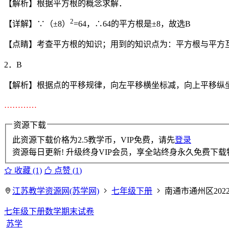
【解析】根据平方根的概念求解．
2
【详解】∵（±8）
=64，∴64的平方根是±8，故选B
【点睛】考查平方根的知识；用到的知识点为：平方根与平方
2．B
【解析】根据点的平移规律，向左平移横坐标减，向上平移纵坐
…………
资源下载
此资源下载价格为
2.5
教学币，VIP免费，请先
登录
资源每日更新! 升级终身VIP会员，享全站终身永久免费下载特
收藏 (1)
点赞 (
1
)
江苏教学资源网(苏学网)
七年级下册
南通市通州区202
七年级下册数学期末试卷
苏学