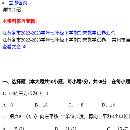
立即咨询
详情介绍
本资料来自专辑：
江苏各市2022-2023学年七年级下学期期末数学试卷汇总
江苏各市2022-2023学年七年级下学期期末数学试卷： 常州市溧
查看文章
一、选择题（本大题共
10
小题，每小题
3
分，共
30
分．在每小题
1．64的平方根为（ ）
A．8 B．±8 C．－8 D．±4
2．把点P
（3,-5）向左平移2个单位长度，再向上平移3个单位
1
A．（5,-2） B．（1,-2） C．（5,-