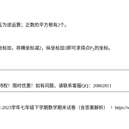
互为逆运算；正数的平方根有2个。
标加，将横坐标减2，纵坐标加3即可求得点P
的坐标。
2
权！限时优惠！如有问题，请联系客服QQ：20862811
2-2023学年七年级下学期数学期末试卷（含答案解析）
https:/