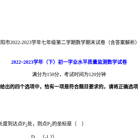
阳市2022-2023学年七年级第二学期数学期末试卷（含答案解析） 
2022~2023
学年（下）初一学业水平质量监测数学试卷
满分为150分，考试时间为120分钟
给出的四个选项中，恰有一项是符合题目要求的，请将正确选项
长度到达点P
处，则点P
的坐标是（ ）
2
2
7） D．（-1,2）