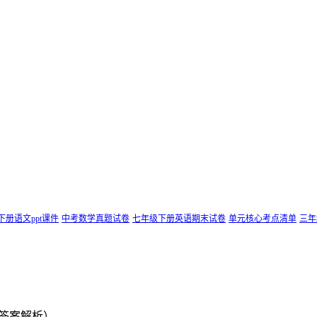
下册语文ppt课件
中考数学真题试卷
七年级下册英语期末试卷
单元核心考点清单
三年