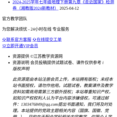
2024-2025学年七年级地理下册第九章《走近国家》检测
卷（湘教版2024新教材）
2025-04-12
官方教学团队
为您解决烦忧 - 24小时在线 专业服务
联系官方客服
在线提交工单
立即开通VIP会员
资源提供
©江苏教学资源网
资源说明
会员投稿提供试题试卷、课件仅供参考
i
版权声明
此资源是由本站注册会员上传，本站拥有版权；未经本
站书面授权，请勿作他用。试题试卷，教案课件及教学
资料如需商用需第三方额外授权；本站尊重知识产权，
如知识产权权利人认为平台内容涉嫌侵权，可通过邮
件：1303476849@qq.com提出书面通知，我们将及时处
理。本站提供的党政主题相关内容（国旗、国徽、党
徽...），目的在于配合学科相关内容教学，仅限个人学