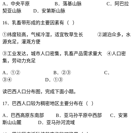
A．中央平原 B．落基山脉 C．阿巴拉
契亚山脉 D．安第斯山脉
16．乳畜带形成的主要因素有（ ）
①纬度较高，气候冷湿，适宜牧草生长 ②湖泊众多，水
源充足，灌溉方便
③工业发达，城市人口密集，乳畜产品需求量大 ④人口密
集，劳动力充足
A．①② B．②③ C．
③④ D．①③
读巴西人口分布图，完成下面小题。
17．巴西人口较为稠密地区主要分布在（ ）
A．巴西高原东南部 B．亚马孙平原中西部 C．安第
斯山山麓 D．亚马孙河流域