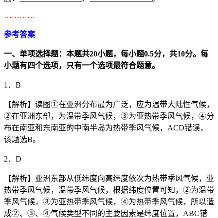
…………
参考答案
一、单项选择题：本题共
20
小题，每小题
0.5
分，共
10
分。每
小题有四个选项，只有一个选项最符合题意。
1．B
【解析】读图①在亚洲分布最为广泛，应为温带大陆性气候，
②在亚洲东部，为温带季风气候，③为亚热带季风气候，④分
布在南亚和东南亚的中南半岛为热带季风气候，ACD错误，
该题选B。
2．D
【解析】亚洲东部从低纬度向高纬度依次为热带季风气候，亚
热带季风气候，温带季风气候，根据纬度位置可知，②为温带
季风气候，③为亚热带季风气候，④为热带季风气候，所以造
成②、③、④气候类型不同的主要因素是纬度位置，ABC错