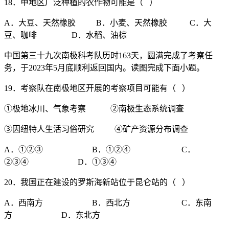
18．甲地区广泛种植的农作物可能是（ ）
A．大豆、天然橡胶 B．小麦、天然橡胶 C．大
豆、咖啡 D．水稻、油棕
中国第三十九次南极科考队历时163天，圆满完成了考察任
务，于2023年5月底顺利返回国内。读图完成下面小题。
19．考察队在南极地区开展的考察项目可能有（ ）
①极地冰川、气象考察 ②南极生态系统调查
③因纽特人生活习俗研究 ④矿产资源分布调查
A．①②③ B．①②④ C．
②③④ D．①③④
20．我国正在建设的罗斯海新站位于昆仑站的（ ）
A．西南方 B．西北方 C．东南
方 D．东北方