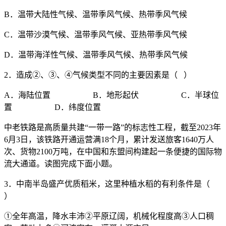
B．温带大陆性气候、温带季风气候、热带季风气候
C．温带沙漠气候、温带季风气候、亚热带季风气候
D．温带海洋性气候、温带季风气候、热带季风气候
2．造成②、③、④气候类型不同的主要因素是（ ）
A．海陆位置 B．地形起伏 C．半球位
置 D．纬度位置
中老铁路是高质量共建“一带一路”的标志性工程，截至2023年
6月3日，该铁路开通运营满18个月，累计发送旅客1640万人
次、货物2100万吨，在中国和东盟间构建起一条便捷的国际物
流大通道。读图完成下面小题。
3．中南半岛盛产优质稻米，这里种植水稻的有利条件是（
）
①全年高温，降水丰沛②平原辽阔，机械化程度高③人口稠