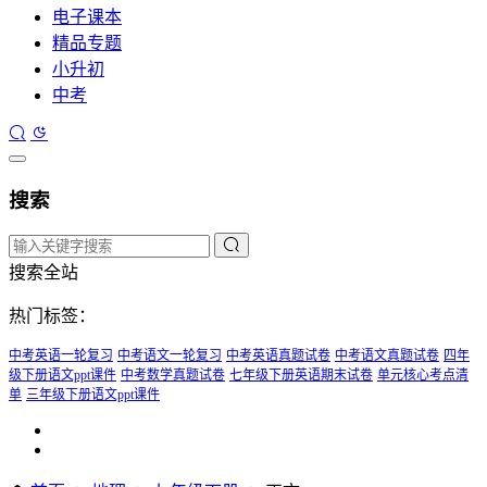
电子课本
精品专题
小升初
中考
搜索
搜索全站
热门标签：
中考英语一轮复习
中考语文一轮复习
中考英语真题试卷
中考语文真题试卷
四年
级下册语文ppt课件
中考数学真题试卷
七年级下册英语期末试卷
单元核心考点清
单
三年级下册语文ppt课件