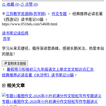
收藏 (0)
点赞 (
0
)
江苏教学资源网(苏学网)
作文专题
经典推荐必读名著
《西游记》读书笔记10篇
https://www.0516ds.com/54608.html
读书笔记
读后感
苏学
学习从来无捷径，循序渐进登高峰，感谢长期关注、热爱本站
的朋友！
复制本文链接
暑假预习衔接初三九年级语文上册文言文知识点汇总
经典推荐必读名著《水浒传》读书笔记10篇
相关文章
专题11看图作文-2026年小升初满分作文轻松写作专题讲义