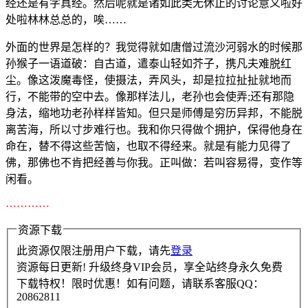
经还是有字真经。然后呢就是诸如此类无休止的讨论意义啦好
处啦林林总总的，唉……
外面的世界是怎样的？我觉得就如唐僧过流沙河弱水的时候那
孙猴子一语道破：自古道，遣泰山轻如芥子，携凡夫难脱红
尘。像这泼魔毒怪，使摄法，弄风头，却是拉拉扯扯就地而
行，不能带的空中去。像那样法儿，老孙也会使弄;还有那隐
身法，缩地功老孙样样皆知。但只是师傅是穷历异邦，不能脱
离苦海，所以寸步难行也。我和你只得做个拥护，保得他身在
命在，替不得这些苦恼，也取不得经来。就是有能力见得了
佛，那佛也不肯把经善与你我。正叫做：若叫容易得，变作等
闲看。
…………
资源下载
此资源仅限注册用户下载，请先
登录
资源每日更新! 升级终身VIP会员，享全站终身永久免费
下载特权！限时优惠！如有问题，请联系客服QQ：
20862811