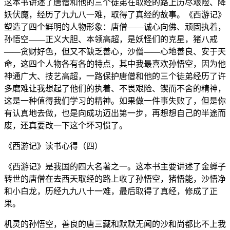
这本书讲述了唐僧和他的三个徒弟在取经的路上历尽艰险、降
妖伏魔，经历了九九八一难，取得了真经的故事。《西游记》
塑造了四个鲜明的人物形象：唐僧——诚心向佛、顽固执着，
孙悟空——正义大胆、本领高超，是妖怪们的克星，猪八戒
——贪财好色，但又不缺乏善心，沙僧——心地善良、安于天
命，这四个人物各有各的特点，其中我最喜欢孙悟空，因为他
神通广大、技艺高超，一路保护唐僧和他的三个徒弟经历了许
多磨难让我想起了他们的执着、不畏艰险、锲而不舍的精神，
这是一种值得我们学习的精神。如果做一件事失败了，但是你
有认真地去做，也是向成功迈出第一步，再想想自己的半途而
废，还真要改一下这个坏习惯了。
《西游记》读书心得（四）
《西游记》是我国的四大名著之一。这本书主要讲述了金蝉子
转世的唐僧在去西天取经的路上收了孙悟空，猪悟能，沙悟净
和小白龙，历经九九八十一难，最后取得了真经，修成了正
果。
机灵的孙悟空，善良的唐三藏和默默无闻的沙和尚都比不上我