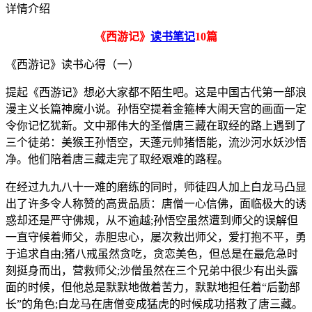
详情介绍
《西游记》
读书笔记
10
篇
《西游记》读书心得（一）
提起《西游记》想必大家都不陌生吧。这是中国古代第一部浪
漫主义长篇神魔小说。孙悟空提着金箍棒大闹天宫的画面一定
令你记忆犹新。文中那伟大的圣僧唐三藏在取经的路上遇到了
三个徒弟：美猴王孙悟空，天蓬元帅猪悟能，流沙河水妖沙悟
净。他们陪着唐三藏走完了取经艰难的路程。
在经过九九八十一难的磨练的同时，师徒四人加上白龙马凸显
出了许多令人称赞的高贵品质：唐僧一心信佛，面临极大的诱
惑却还是严守佛规，从不逾越;孙悟空虽然遭到师父的误解但
一直守候着师父，赤胆忠心，屡次救出师父，爱打抱不平，勇
于追求自由;猪八戒虽然贪吃，贪恋美色，但总是在最危急时
刻挺身而出，营救师父;沙僧虽然在三个兄弟中很少有出头露
面的时候，但他总是默默地做着苦力，默默地担任着“后勤部
长”的角色;白龙马在唐僧变成猛虎的时候成功搭救了唐三藏。