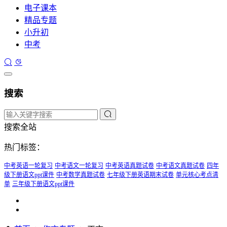
电子课本
精品专题
小升初
中考
搜索
搜索全站
热门标签：
中考英语一轮复习
中考语文一轮复习
中考英语真题试卷
中考语文真题试卷
四年
级下册语文ppt课件
中考数学真题试卷
七年级下册英语期末试卷
单元核心考点清
单
三年级下册语文ppt课件