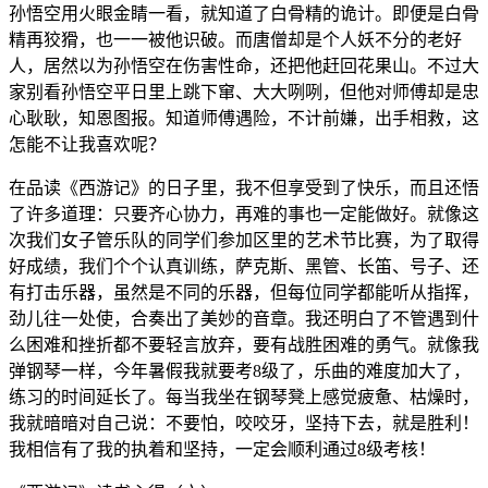
孙悟空用火眼金睛一看，就知道了白骨精的诡计。即便是白骨
精再狡猾，也一一被他识破。而唐僧却是个人妖不分的老好
人，居然以为孙悟空在伤害性命，还把他赶回花果山。不过大
家别看孙悟空平日里上跳下窜、大大咧咧，但他对师傅却是忠
心耿耿，知恩图报。知道师傅遇险，不计前嫌，出手相救，这
怎能不让我喜欢呢？
在品读《西游记》的日子里，我不但享受到了快乐，而且还悟
了许多道理：只要齐心协力，再难的事也一定能做好。就像这
次我们女子管乐队的同学们参加区里的艺术节比赛，为了取得
好成绩，我们个个认真训练，萨克斯、黑管、长笛、号子、还
有打击乐器，虽然是不同的乐器，但每位同学都能听从指挥，
劲儿往一处使，合奏出了美妙的音章。我还明白了不管遇到什
么困难和挫折都不要轻言放弃，要有战胜困难的勇气。就像我
弹钢琴一样，今年暑假我就要考8级了，乐曲的难度加大了，
练习的时间延长了。每当我坐在钢琴凳上感觉疲惫、枯燥时，
我就暗暗对自己说：不要怕，咬咬牙，坚持下去，就是胜利！
我相信有了我的执着和坚持，一定会顺利通过8级考核！