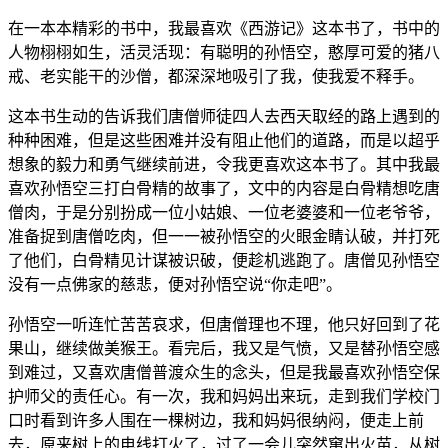
在一本本精彩的书中，我最喜欢《西游记》这本书了，书中的
人物栩栩如生，活灵活现：有聪明的孙悟空，憨厚可爱的猪八
戒、老实能干的沙僧，都深深地吸引了我，使我爱不释手。
这本书生动的告诉我们唐僧师徒四人去西天取经的路上遇到的
种种困难，但是这些困难并没有阻止他们的道路，而是以超乎
想象的毅力和勇气继续前进，令我更喜欢这本书了。其中我最
喜欢孙悟空三打白骨精的故事了，文中的内容是白骨精想吃唐
僧肉，于是分别扮成一位小姑娘、一位老婆婆和一位老爷爷，
准备捉到唐僧吃肉，但一一被孙悟空的火眼金睛认破，并打死
了他们，白骨精见计谋被识破，便趁机逃跑了。唐僧见孙悟空
没有一点佛家的慈悲，便对孙悟空说“你走吧”。
孙悟空一听连忙苦苦哀求，但唐僧理也不理，他只好回到了花
果山，继续做美猴王。看完后，我又是气愤，又是替孙悟空感
到难过，又喜欢唐僧普渡众生的念头，但是我最喜欢孙悟空保
护师父的责任心。有一次，我和妈妈出来玩，走到我们学校门
口时看到许多人围在一棵树边，我和妈妈很纳闷，便走上前
去，原来树上的电线打火了，过了一会儿突然窜出火苗，从树