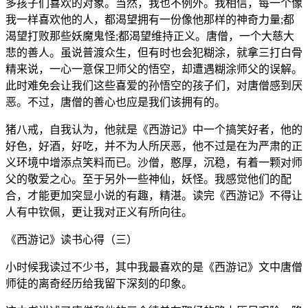
多孩子们喜欢的对象。当然，我也不例外。我相信，每一个像
我一样喜欢他的人，都渴望拥有一份像他那样的神奇力量;都
渴望打败那些妖魔鬼怪;都渴望维持正义。唐僧，一个大慈大
悲的善人。虽说普渡众生，但有时也会犯糊涂，就拿三打白骨
精来说，一心一意保卫师父的悟空，却遭遇糊涂师父的误解。
此时难免会让我们这些喜爱的孙悟空的孩子们，对唐僧感到厌
恶。不过，唐僧的善心也应是我们该拥有的。
猪八戒，自我认为，他就是《西游记》中一个搞笑好者，他的
好色，好酒，好吃，并不为人所厌恶，他不过是在为严肃的正
义环境中增添点笑料而已。沙僧，憨厚，沉稳，有着一颗对师
父的敬爱之心。至于另外一些神仙，妖怪。我感觉他们的配
合，才能更加突显小说的有趣，精湛。读完《西游记》不得让
人有中钦佩，更让我对正义有所向往。
《西游记》读书心得（三）
小时候我读过不少书，其中我最喜欢的是《西游记》文中唐僧
师徒的离奇经历给我留下深刻的印象。