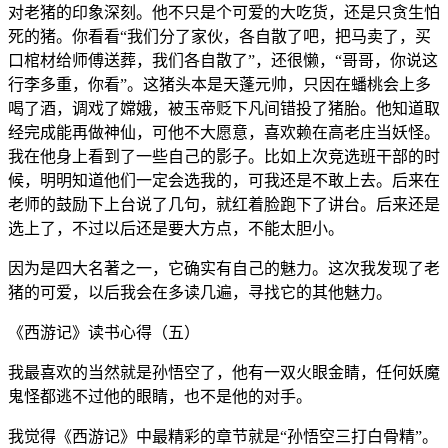
对老猪的印象深刻。他不只是个可爱的大吃货，还是只贪生怕
死的猪。你看看“我们分了家伙，各自散了吧，把马卖了，买
口棺材给师傅送葬，我们各自散了”，还很懒，“哥哥，你说这
行李多重，你看”。这猪头本是天蓬元帅，只因在蟠桃会上多
喝了酒，调戏了嫦娥，被玉帝贬下凡间错投了猪胎。他知道取
经完成能再做神仙，可他不大愿意，喜欢赖在高老庄当妖怪。
我在他身上看到了一些自己的影子。比如上次竞选班干部的时
候，明明知道他们一定会选我的，可我还是不敢上去。后来在
老师的鼓励下上台说了几句，就红着脸跑下了讲台。后来还是
选上了，不过以后还是要大方点，不能太胆小。
因为是四大名著之一，它确实有自己的魅力。这次我发现了老
猪的可爱，以后我会在多读几遍，寻找它的其他魅力。
《西游记》读书心得（五）
我最喜欢的当然就是孙悟空了，他有一双火眼金睛，任何妖魔
鬼怪都逃不过他的眼睛，也不是他的对手。
我觉得《西游记》中最精彩的章节就是“孙悟空三打白骨精”。