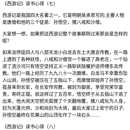
《西游记》读书心得（七）
西游记是我国四大名著之一，它是明朝吴承恩写的;主要人物
是唐僧和他的三个徒弟：孙悟空，猪八戒和沙僧。
大家想一想，如果把这西游记整个故事颠倒过来那会是怎样的
呢？
如来派师徒四人与八部天龙小白龙去东土大唐去传教，在一路
上遇到了各种妖怪，八戒和沙僧觉一个躲进了高老庄，一个钻
进了流沙河只有悟空坚持正义一路斩妖除魔护送师傅东去传
教。他们一路上经历了九九八十一次磨难，白龙马不幸重伤坠
入山涧，孙悟空被压在了五指山下，而唐僧却抛弃了孙悟空，
孤身来到长安，在长安传完教，被封为御弟，享受完荣华富
贵，寿终正寝。就这样过了五百年，悟空终于从五指山下逃了
出来，他大闹天空把天庭搅了个天翻地覆，猪八戒化为人身，
封为天蓬元帅，沙和尚封为大将，最后大家过上安宁的日子;
孙悟空最终在花果山的山顶化作了一块石头……
《西游记》读书心得（八）