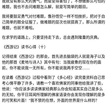
我就没有那么大的勇气，而是变得害怕了，不想做那么可怕的
难题，我也不去问难题怎么解，就是写简单的题目。
我将要鼓足勇气对付难题，像孙悟空一样不怕挫折，把对于自
己简单的题全征服了，做难题的层次也就提高了，那么所谓的
难题，也就不难啦。
在求学的道路上，只要坚持走下去，总会遇到隆重的庆典。
《西游记》读书心得（十）
记得结束《西游记》的那会，首先进去脑袋的人就是海子以及
他的那首《麦地与诗人》其中有句：当我疲惫的现在你的面
前，你不能说我一无所有，你不能说我两手空空……
在读着《西游记》过程中看到了《多心经》读完查资料自己思
考心情平静了许多，请教一个喜欢佛家的同事他给我讲了些，
他说：“你应该多读读佛家经典那么你会知道其实自己是多么
的无知，你平日耳闻所理解的佛家语录你会发现你理解的是多
的可笑和片面！”我不禁的在想，外面的世界是什么样的？