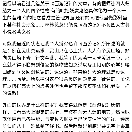
记得以前看过几篇关于《西游记》的文章，有的把师徒四人归
结为一个人的四个性格;有的呢把妖魔鬼怪具体化为一个人一
生的苦难;有的把它看成是管理方面;还有的人把他当做影射当
下某种社会现象……林林总总只能说《西游记》不负四大古典
小说名著之名！
可能我最近的状态让我个人觉得也许《西游记》所阐述的就
是：佛在灵山莫远求，灵山只在心上头。人人有个灵山塔，好
向灵山塔下修！行文至此，我笑了因为若一切孽障源于心，那
么就不得不联想到儒家的格物致知之说以及王阳明的心学！唉
归结到底又回到道家的：道道道，非常道！大道理就是没道
理……哈哈。所以探讨这些很悬奥的问题是属于徒劳的，虽说
可以博得高大上的虚名外但也会留下那喋喋不休如孔老头一样
的说教！
外面的世界是什么样的呢？我觉得就像是《西游记》唐僧一
样，顶着高大上御弟的头衔，奔波在荒无人烟的地方，然后呢
就运用自己各种能力与变数去解决自己吃穿住行的问题。经历
所谓的八十一难拿到了经书。然后呢就是到底是要无字上乘真