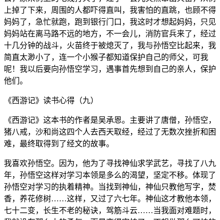
上掉了下来，周围的人都吓得直叫，我害怕的直跳，也顾不得
妈妈了，急忙就跑，跑到银行门口，我这时才想起妈妈，只见
妈妈站在离马路不远的地方，不一会儿，消防官兵来了，经过
十几分钟的战斗，火苗终于被熄灭了，我与孙悟空比起来，我
简直太渺小了，连一个小猴子都知道保护自己的师父，可我
呢！我以后要向孙悟空学习，遇事首先想到自己的亲人，保护
他们。
《西游记》读书心得（九）
《西游记》这本书的作者是吴承恩。主要讲了唐僧，孙悟空，
猪八戒，沙和尚这四个人去西天取经，经过了无数次挫折和困
难，最终取得到了经文的故事。
我喜欢孙悟空。因为，他为了寻找神仙求学武艺，寻找了八九
年，孙悟空这样对学习本领是多么的渴望，坚定不移。体现了
孙悟空对学习的执着精神。当找到神仙，神仙只教他写字，焚
香，养花修树……这样，又过了六七年。神仙这才教他本领，
七十二变，长生不老的秘诀，驾筋斗云……当我面对难题时，