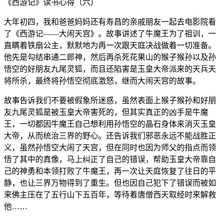
《西游记》读书心得（六）
大年初四，我和爸爸妈妈还有寿昌的亲戚朋友一起去电影院看
了《西游记——大闹天宫》。故事讲述了牛魔王为了祖训，一
直瞒着铁扇公主，默默地为再一次跟天庭决战做着一切准备。
他先是勾结串通二郎神，然后再杀死花果山的猴子猴孙以及孙
悟空的好朋友九尾灵狐，而且还陷害是玉皇大帝派来的天兵天
将所杀，最终将孙悟空彻底激怒，继而大闹天宫的故事。
故事告诉我们不要被假象所迷惑，虽然表面上猴子猴孙和好朋
友九尾灵狐是被玉皇大帝害死的，但其实真正的凶手是牛魔
王，一切都因牛魔王自己想利用孙悟空的晶石身体来消灭玉皇
大帝，从而统治三界的野心。还告诉我们邪恶永远不能战胜正
义，虽然孙悟空大闹了天宫，但在同时也因为师父的指点而领
悟了其中的真像，马上纠正了自己的错误，帮助玉皇大帝靠自
己的神勇和本领打败了牛魔王，再一次让天庭恢复了往日的平
静，也让三界万物得到了重生。但也因自己犯下了错误而被如
来佛主压在了五行山下五百年，等待着唐僧西天取经时来解救
他……