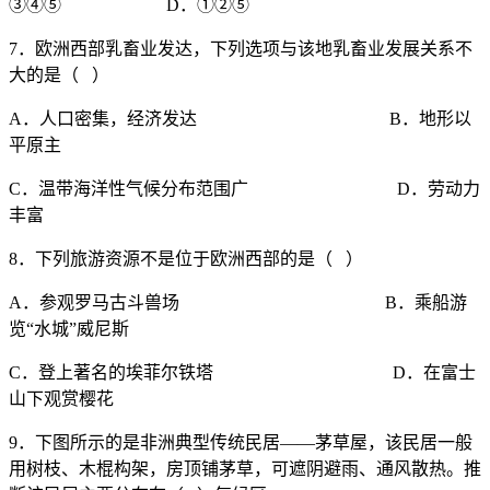
③④⑤ D．①②⑤
7．欧洲西部乳畜业发达，下列选项与该地乳畜业发展关系不
大的是（ ）
A．人口密集，经济发达 B．地形以
平原主
C．温带海洋性气候分布范围广 D．劳动力
丰富
8．下列旅游资源不是位于欧洲西部的是（ ）
A．参观罗马古斗兽场 B．乘船游
览“水城”威尼斯
C．登上著名的埃菲尔铁塔 D．在富士
山下观赏樱花
9．下图所示的是非洲典型传统民居——茅草屋，该民居一般
用树枝、木棍构架，房顶铺茅草，可遮阴避雨、通风散热。推