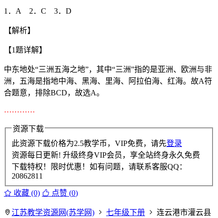
1．A 2．C 3．D
【解析】
【1题详解】
中东地处“三洲五海之地”，其中“三洲”指的是亚洲、欧洲与非
洲，五海是指地中海、黑海、里海、阿拉伯海、红海。故A符
合题意，排除BCD，故选A。
…………
资源下载
此资源下载价格为
2.5
教学币，VIP免费，请先
登录
资源每日更新! 升级终身VIP会员，享全站终身永久免费
下载特权！限时优惠！如有问题，请联系客服QQ：
20862811
收藏 (0)
点赞 (
0
)
江苏教学资源网(苏学网)
七年级下册
连云港市灌云县