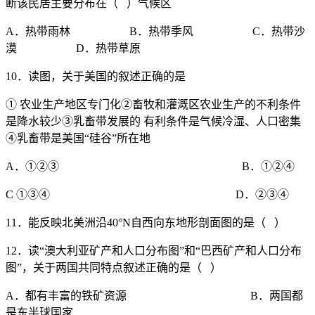
断该民居主要分布在（ ）气候区
A．热带雨林 B．热带季风 C．热带沙
漠 D．热带草原
10．读图，关于美国的叙述正确的是
① 农业生产地区专门化②畜牧和灌溉区农业生产的不利条件
是降水较少③乳畜带发展的 有利条件是气候冷湿、人口密集
④乳畜带是美国“硅谷”所在地
A．①②③ B．①②④
C ①③④ D．②③④
11．能反映北美洲沿40°N自西向东地形剖面图的是（ ）
12．读“澳大利亚矿产和人口分布图”和“巴西矿产和人口分布
图”，关于两国共同特点叙述正确的是（ ）
A．都有丰富的铁矿资源 B．两国都
是东半球国家