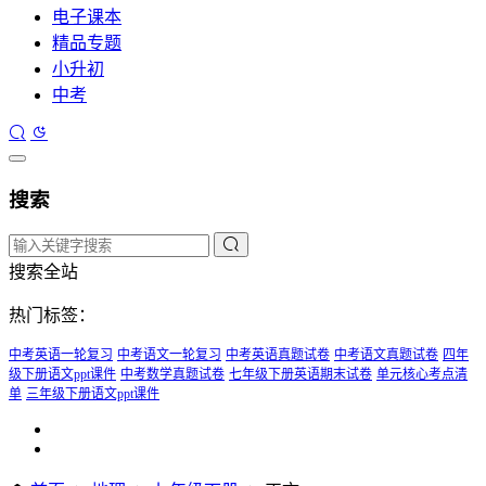
电子课本
精品专题
小升初
中考
搜索
搜索全站
热门标签：
中考英语一轮复习
中考语文一轮复习
中考英语真题试卷
中考语文真题试卷
四年
级下册语文ppt课件
中考数学真题试卷
七年级下册英语期末试卷
单元核心考点清
单
三年级下册语文ppt课件