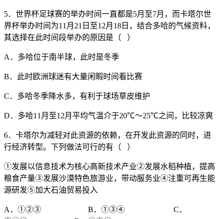
5．世界杯足球赛的举办时间一直都是5月至7月，而卡塔尔世
界杯举办时间为11月21日至12月18日，结合多哈的气候资料，
其选择在此时间段举办的原因是（ ）
A．多哈位于南半球，此时是冬季
B．此时欧洲球迷有大量闲暇时间看比赛
C．多哈冬季降水多，有利于球场草皮维护
D．多哈11月至12月平均气温介于20℃～25℃之间，比较凉爽
6．卡塔尔为减轻对此资源的依赖，在开发此资源的同时，进
行经济转型。下列做法可行的有（ ）
①发展以信息技术为核心高新技术产业②发展水稻种植，提高
粮食产量③发展沙漠特色旅游业，带动服务业④注重可再生能
源研发⑤加大石油贸易投入
A．①②③ B．①③④ C．