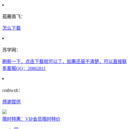
孤雁南飞：
怎么下载
苏学网：
刷新一下，点击下载就可以了，如果还是不清楚，可以直接联
系客服QQ：20862811
crabwxh：
感谢提供
限时特惠：VIP会员限时特价