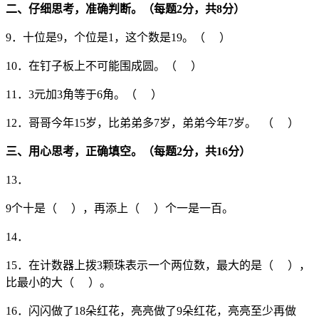
二、仔细思考，准确判断。（每题
2
分，共
8
分）
9．十位是9，个位是1，这个数是19。（ ）
10．在钉子板上不可能围成圆。（ ）
11．3元加3角等于6角。（ ）
12．哥哥今年15岁，比弟弟多7岁，弟弟今年7岁。 （ ）
三、用心思考，正确填空。（每题
2
分，共
16
分）
13．
9个十是（ ），再添上（ ）个一是一百。
14．
15．在计数器上拨3颗珠表示一个两位数，最大的是（ ），
比最小的大（ ）。
16．闪闪做了18朵红花，亮亮做了9朵红花，亮亮至少再做