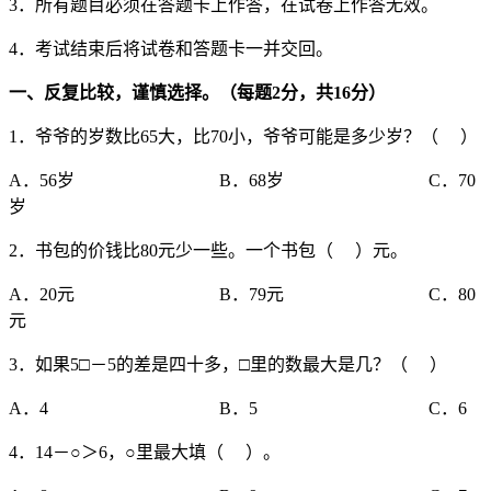
3．所有题目必须在答题卡上作答，在试卷上作答无效。
4．考试结束后将试卷和答题卡一并交回。
一、反复比较，谨慎选择。（每题
2
分，共
16
分）
1．爷爷的岁数比65大，比70小，爷爷可能是多少岁？（ ）
A．56岁 B．68岁 C．70
岁
2．书包的价钱比80元少一些。一个书包（ ）元。
A．20元 B．79元 C．80
元
3．如果5□－5的差是四十多，□里的数最大是几？（ ）
A．4 B．5 C．6
4．14－○＞6，○里最大填（ ）。