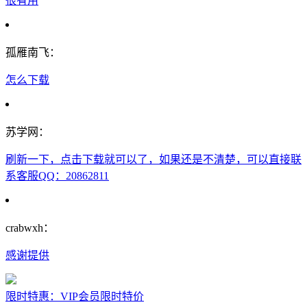
很有用
孤雁南飞：
怎么下载
苏学网：
刷新一下，点击下载就可以了，如果还是不清楚，可以直接联
系客服QQ：20862811
crabwxh：
感谢提供
限时特惠：VIP会员限时特价