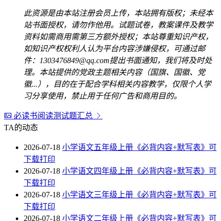
此资源是由本站注册会员上传，本站拥有版权；未经本
站书面授权，请勿作他用。试题试卷，教案课件及教学
资料如需商用需第三方额外授权；本站尊重知识产权，
如知识产权权利人认为平台内容涉嫌侵权，可通过邮
件：1303476849@qq.com提出书面通知，我们将及时处
理。本站提供的党政主题相关内容（国旗、国徽、党
徽...），目的在于配合学科相关内容教学，仅限个人学
习分享使用，禁止用于任何广告和商用目的。
必读书阅读测试题汇总
TA的动态
2026-07-18
小学语文五年级上册《必背内容+默写表》可
下载打印
2026-07-18
小学语文四年级上册《必背内容+默写表》可
下载打印
2026-07-18
小学语文三年级上册《必背内容+默写表》可
下载打印
2026-07-18
小学语文二年级上册《必背内容+默写表》可