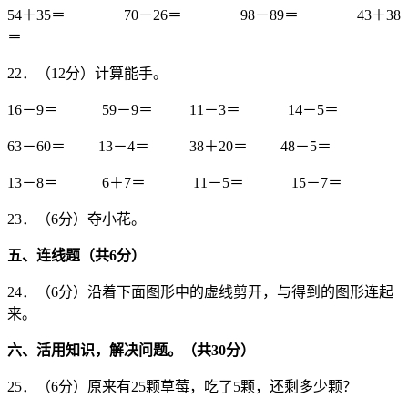
54＋35＝ 70－26＝ 98－89＝ 43＋38
＝
22．（12分）计算能手。
16－9＝ 59－9＝ 11－3＝ 14－5＝
63－60＝ 13－4＝ 38＋20＝ 48－5＝
13－8＝ 6＋7＝ 11－5＝ 15－7＝
23．（6分）夺小花。
五、连线题（共
6
分）
24．（6分）沿着下面图形中的虚线剪开，与得到的图形连起
来。
六、活用知识，解决问题。（共
30
分）
25．（6分）原来有25颗草莓，吃了5颗，还剩多少颗？