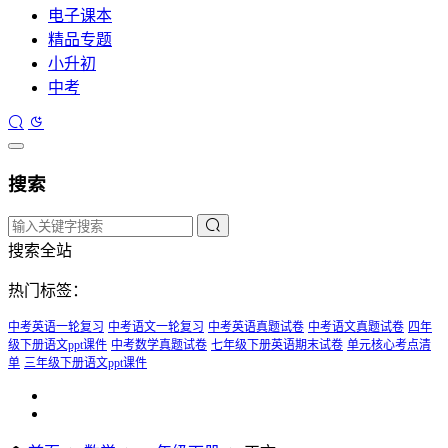
电子课本
精品专题
小升初
中考
搜索
搜索全站
热门标签：
中考英语一轮复习
中考语文一轮复习
中考英语真题试卷
中考语文真题试卷
四年
级下册语文ppt课件
中考数学真题试卷
七年级下册英语期末试卷
单元核心考点清
单
三年级下册语文ppt课件