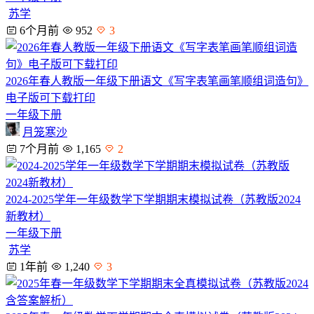
苏学
6个月前
952
3
2026年春人教版一年级下册语文《写字表笔画笔顺组词造句》
电子版可下载打印
一年级下册
月笼寒沙
7个月前
1,165
2
2024-2025学年一年级数学下学期期末模拟试卷（苏教版2024
新教材）
一年级下册
苏学
1年前
1,240
3