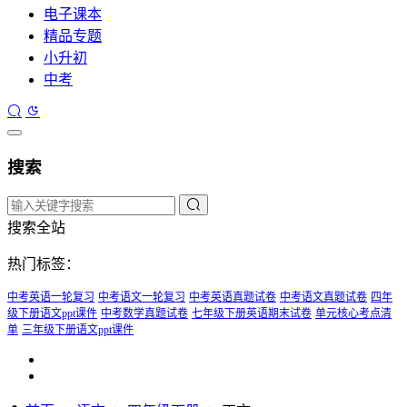
电子课本
精品专题
小升初
中考
搜索
搜索全站
热门标签：
中考英语一轮复习
中考语文一轮复习
中考英语真题试卷
中考语文真题试卷
四年
级下册语文ppt课件
中考数学真题试卷
七年级下册英语期末试卷
单元核心考点清
单
三年级下册语文ppt课件