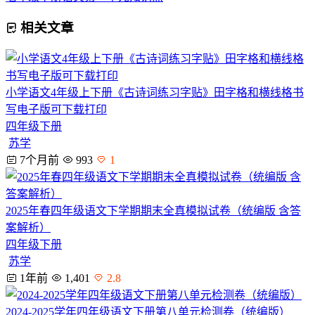
相关文章
小学语文4年级上下册《古诗词练习字贴》田字格和横线格书
写电子版可下载打印
四年级下册
苏学
7个月前
993
1
2025年春四年级语文下学期期末全真模拟试卷（统编版 含答
案解析）
四年级下册
苏学
1年前
1,401
2.8
2024-2025学年四年级语文下册第八单元检测卷（统编版）