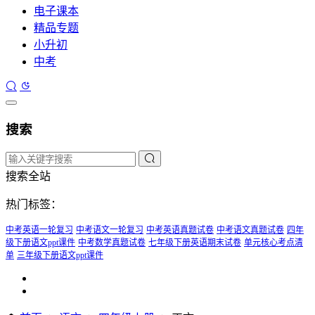
电子课本
精品专题
小升初
中考
搜索
搜索全站
热门标签：
中考英语一轮复习
中考语文一轮复习
中考英语真题试卷
中考语文真题试卷
四年
级下册语文ppt课件
中考数学真题试卷
七年级下册英语期末试卷
单元核心考点清
单
三年级下册语文ppt课件