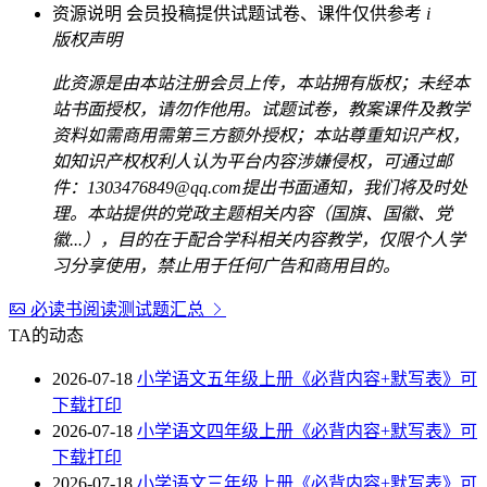
资源说明
会员投稿提供试题试卷、课件仅供参考
i
版权声明
此资源是由本站注册会员上传，本站拥有版权；未经本
站书面授权，请勿作他用。试题试卷，教案课件及教学
资料如需商用需第三方额外授权；本站尊重知识产权，
如知识产权权利人认为平台内容涉嫌侵权，可通过邮
件：1303476849@qq.com提出书面通知，我们将及时处
理。本站提供的党政主题相关内容（国旗、国徽、党
徽...），目的在于配合学科相关内容教学，仅限个人学
习分享使用，禁止用于任何广告和商用目的。
必读书阅读测试题汇总
TA的动态
2026-07-18
小学语文五年级上册《必背内容+默写表》可
下载打印
2026-07-18
小学语文四年级上册《必背内容+默写表》可
下载打印
2026-07-18
小学语文三年级上册《必背内容+默写表》可