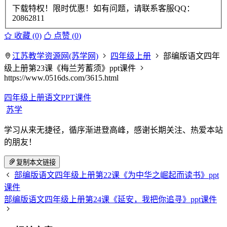
下载特权！限时优惠！如有问题，请联系客服QQ：
20862811
收藏 (0)
点赞 (
0
)
江苏教学资源网(苏学网)
四年级上册
部编版语文四年
级上册第23课《梅兰芳蓄须》ppt课件
https://www.0516ds.com/3615.html
四年级上册语文PPT课件
苏学
学习从来无捷径，循序渐进登高峰，感谢长期关注、热爱本站
的朋友！
复制本文链接
部编版语文四年级上册第22课《为中华之崛起而读书》ppt
课件
部编版语文四年级上册第24课《延安，我把你追寻》ppt课件