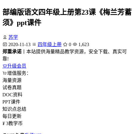
部编版语文四年级上册第23课《梅兰芳蓄
须》ppt课件
苏学
2020-11-13
四年级上册
0
1,623
郑重承诺
丨本站提供海量精品教学资源，安全下载、真实可
靠!
升级会员
增值服务：
海量资源
试卷真题
DOC资料
PPT课件
知识点总结
每日更新
¥
3
教学币