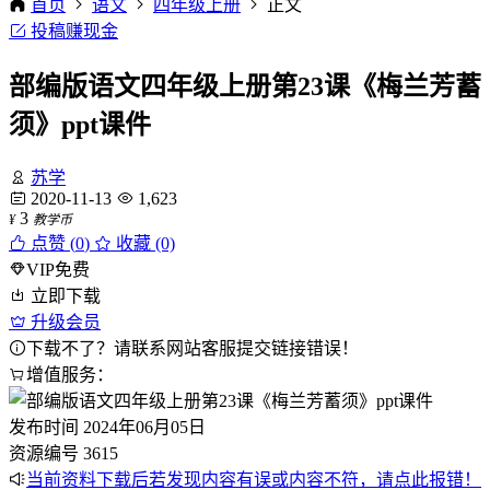
首页
语文
四年级上册
正文
投稿赚现金
部编版语文四年级上册第23课《梅兰芳蓄
须》ppt课件
苏学
2020-11-13
1,623
3
¥
教学币
点赞 (
0
)
收藏 (0)
VIP免费
立即下载
升级会员
下载不了？请联系网站客服提交链接错误！
增值服务：
发布时间
2024年06月05日
资源编号
3615
当前资料下载后若发现内容有误或内容不符，请点此报错！