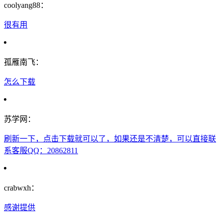
coolyang88：
很有用
孤雁南飞：
怎么下载
苏学网：
刷新一下，点击下载就可以了，如果还是不清楚，可以直接联
系客服QQ：20862811
crabwxh：
感谢提供