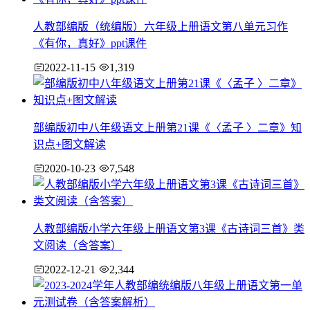
人教部编版（统编版）六年级上册语文第八单元习作
《有你，真好》ppt课件
2022-11-15
1,319
部编版初中八年级语文上册第21课《〈孟子 〉二章》知
识点+图文解读
2020-10-23
7,548
人教部编版小学六年级上册语文第3课《古诗词三首》类
文阅读（含答案）
2022-12-21
2,344