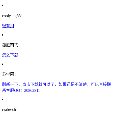
coolyang88：
很有用
孤雁南飞：
怎么下载
苏学网：
刷新一下，点击下载就可以了，如果还是不清楚，可以直接联
系客服QQ：20862811
crabwxh：