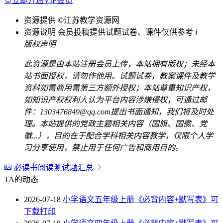
立即开通VIP会员
资源提供
©江苏教学资源网
资源说明
会员投稿提供试题试卷、课件仅供参考
i
版权声明
此资源是由本站注册会员上传，本站拥有版权；未经本
站书面授权，请勿作他用。试题试卷，教案课件及教学
资料如需商用需第三方额外授权；本站尊重知识产权，
如知识产权权利人认为平台内容涉嫌侵权，可通过邮
件：1303476849@qq.com提出书面通知，我们将及时处
理。本站提供的党政主题相关内容（国旗、国徽、党
徽...），目的在于配合学科相关内容教学，仅限个人学
习分享使用，禁止用于任何广告和商用目的。
必读书阅读测试题汇总
TA的动态
2026-07-18
小学语文五年级上册《必背内容+默写表》可
下载打印