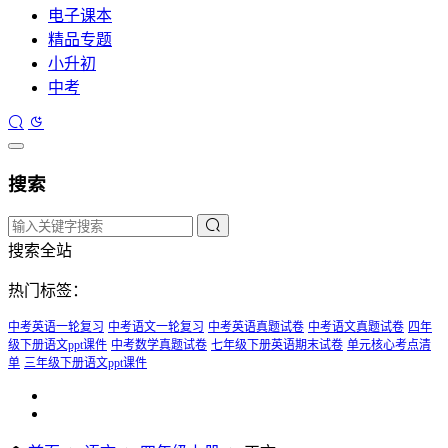
电子课本
精品专题
小升初
中考
搜索
搜索全站
热门标签：
中考英语一轮复习
中考语文一轮复习
中考英语真题试卷
中考语文真题试卷
四年
级下册语文ppt课件
中考数学真题试卷
七年级下册英语期末试卷
单元核心考点清
单
三年级下册语文ppt课件