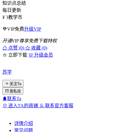
知识点总结
每日更新
¥
3
教学币
VIP免费
升级VIP
开通VIP尊享免费下载特权
点赞 (
0
)
收藏 (0)
立即下载
升级会员
苏学
关注Ta
发私信
联系Ta
进入TA的商铺
联系官方客服
详情介绍
常见问题