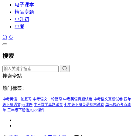
电子课本
精品专题
小升初
中考
搜索
搜索全站
热门标签：
中考英语一轮复习
中考语文一轮复习
中考英语真题试卷
中考语文真题试卷
四年
级下册语文ppt课件
中考数学真题试卷
七年级下册英语期末试卷
单元核心考点清
单
三年级下册语文ppt课件