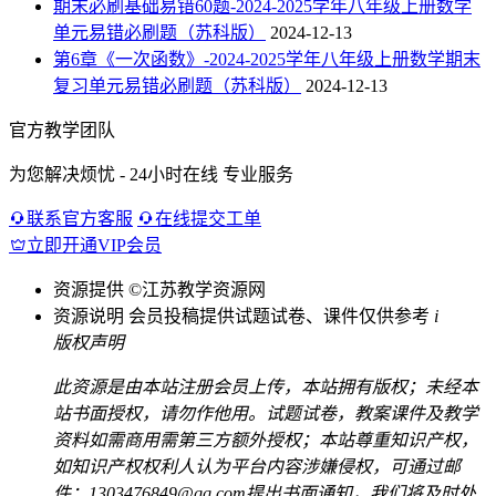
期末必刷基础易错60题-2024-2025学年八年级上册数学
单元易错必刷题（苏科版）
2024-12-13
第6章《一次函数》-2024-2025学年八年级上册数学期末
复习单元易错必刷题（苏科版）
2024-12-13
官方教学团队
为您解决烦忧 - 24小时在线 专业服务
联系官方客服
在线提交工单
立即开通VIP会员
资源提供
©江苏教学资源网
资源说明
会员投稿提供试题试卷、课件仅供参考
i
版权声明
此资源是由本站注册会员上传，本站拥有版权；未经本
站书面授权，请勿作他用。试题试卷，教案课件及教学
资料如需商用需第三方额外授权；本站尊重知识产权，
如知识产权权利人认为平台内容涉嫌侵权，可通过邮
件：1303476849@qq.com提出书面通知，我们将及时处