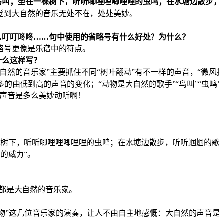
鸟叫；坐在一棵树下，听听唧哩哩唧哩哩的虫鸣；在水塘边散步
觉到大自然的音乐无处不在，处处美妙。
…叮叮咚咚……句中使用的省略号有什么好处？为什么？
略号更像是乐谱中的符点。
什么这样写？
然的音乐家”主要抓住不同“树叶翻动”有不一样的声音，“微风
多的由低到高的声音的变化；“动物是大自然的歌手”“鸟叫”“虫鸣”
的声音是多么美妙动听啊！
一棵树下，听听唧哩哩唧哩哩的虫鸣；在水塘边散步，听听蝈蝈的歌
的威力”。
们都是大自然的音乐家。
“动物”这几位音乐家的演奏，让人不由自主地感慨：大自然的声