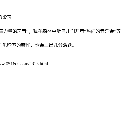
的歌声。
满力量的声音”；我在森林中听鸟儿们开着“热闹的音乐会”等。
。
叽叽喳喳的麻雀，也会显出几分活跃。
ww.0516ds.com/2813.html