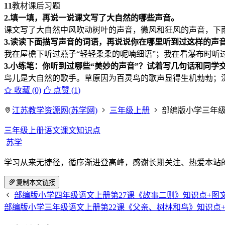
11
教材课后习题
2.填一填，再说一说课文写了大自然的哪些声音。
课文写了大自然中风吹动树叶的声音，微风和狂风的声音，下
3.读读下面描写声音的词语，再说说你在哪里听到过这样的声
我在屋檐下听过燕子“轻轻柔柔的呢喃细语”；我在看瀑布时听过
3.小练笔：
你听到过哪些“美妙的声音”？
试着写几句话和同学交
鸟儿是大自然的歌手。草原因为百灵鸟的歌声显得生机勃勃；
收藏 (0)
点赞 (
1
)
江苏教学资源网(苏学网)
三年级上册
部编版小学三年级
三年级上册语文课文知识点
苏学
学习从来无捷径，循序渐进登高峰，感谢长期关注、热爱本站
复制本文链接
部编版小学四年级语文上册第27课《故事二则》知识点+图
部编版小学三年级语文上册第22课《父亲、树林和鸟》知识点