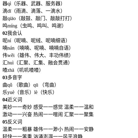
器qì（乐器、武器、服务器）
滴dī（雨滴、滴落、一滴水）
敲qiāo（敲鼓、敲门、敲敲打打）
鸣míng（虫鸣、鸣叫、鸣谢）
02
我会认
呢ní（呢喃、呢绒、呢喃细语）
喃nán（喃喃、呢喃、喃喃自语）
伟wěi（雄伟、伟大、丰功伟绩）
汇huì（汇聚、汇集、融会贯通）
喳zhā（叽叽喳喳）
03
多音字
曲qǔ （歌曲）qū （弯曲）
乐yuè（音乐）lè（快乐）
04
近义词
美妙一一奇妙 感受一一感觉 温柔一一温和
激动一一兴奋 热闹一一喧闹 汇聚一一聚集
05
反义词
温柔一一粗暴 雄伟一一渺小 热闹一一安静
轻快一一笨重 汹涌澎湃一一风平浪静