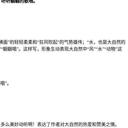
，听听蝈蝈的歌唱。
拂面”的轻轻柔柔和“狂风吹起”的气势雄伟；“水，也是大自然的
“蝈蝈唱”。这样写，形象生动表现大自然中“风”“水”“动物”这
唱”。
音是多么美妙动听啊！表达了作者对大自然的热爱和赞美之情。