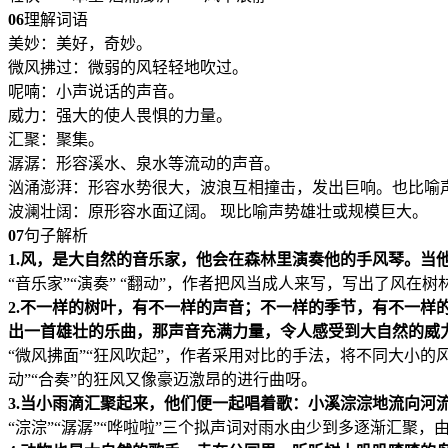
06
理解词语
美妙：美好，奇妙。
微风拂过：微弱的风轻轻地吹过。
呢喃：小声说话的声音。
威力：强大的使人畏惧的力量。
汇聚：聚集。
潺潺：形容溪水、泉水等流动的声音。
汹涌澎湃：形容水势很大，波浪互相撞击，发出巨响。也比喻
波澜壮阔：原形容水面辽阔。 现比喻声势雄壮或规模巨大。
07
句子解析
1.风，是大自然的音乐家，他会在森林里演奏他的手风琴。当
“音乐家”“演奏” “翻动”，作者把风当成人来写，写出了风
2.不一样的树叶，有不一样的声音；
不一样的季节，有不一样
出一首雄壮的乐曲，那声音充满力量，令人感受到大自然的威
“微风拂面”“狂风吹起”，作者采用对比的手法，将不同大小的风
动”“合奏”的狂风又像豪迈激昂的进行曲呀。
3.当小雨滴汇聚起来，他们便一起唱着歌：
小溪淙淙地流向河
“淙淙”“潺潺”“哗啦啦”三个拟声词对雨水由少到多逐渐汇聚