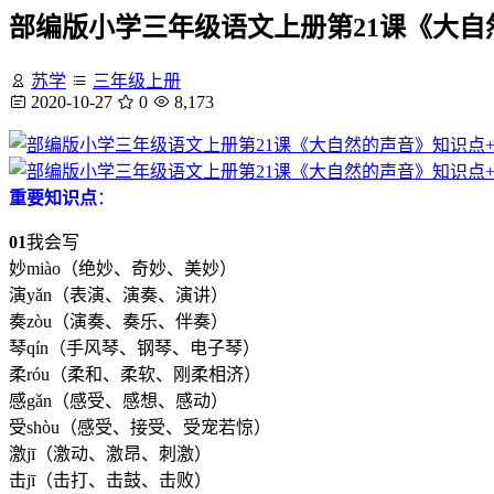
部编版小学三年级语文上册第21课《大自
苏学
三年级上册
2020-10-27
0
8,173
重要知识点
：
01
我会写
妙miào（绝妙、奇妙、美妙）
演yǎn（表演、演奏、演讲）
奏zòu（演奏、奏乐、伴奏）
琴qín（手风琴、钢琴、电子琴）
柔róu（柔和、柔软、刚柔相济）
感gǎn（感受、感想、感动）
受shòu（感受、接受、受宠若惊）
激jī（激动、激昂、刺激）
击jī（击打、击鼓、击败）