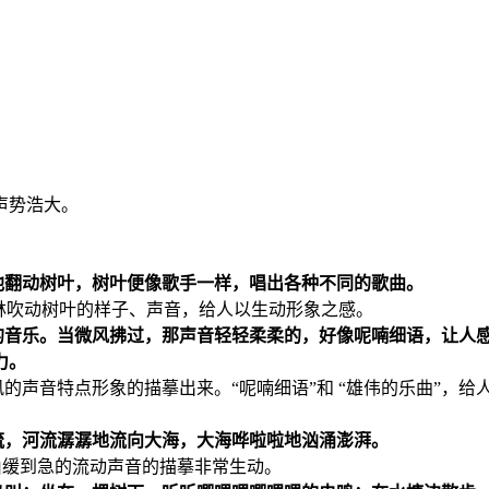
声势浩大。
他翻动树叶，树叶便像歌手一样，唱出各种不同的歌曲。
在树林吹动树叶的样子、声音，给人以生动形象之感。
的音乐。当微风拂过，那声音轻轻柔柔的，好像呢喃细语，让人
力。
的声音特点形象的描摹出来。“呢喃细语”和 “雄伟的乐曲”，给人
流，河流潺潺地流向大海，大海哗啦啦地汹涌澎湃。
，由缓到急的流动声音的描摹非常生动。