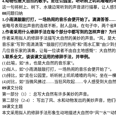
4.动物也是大自然的歌手。走在公园里，听听树上叽叽喳喳的
这一句将树上、树下、水塘边常听到的声音进行描摹，让人感
08
问题归纳
1.小雨滴敲敲打打，一场热闹的音乐会便开始了。
滴滴答答…
省略号表现出声音的连续不断，耐人品味。在句子中，两个省
2.作者采用什么修辞手法在每个部分中都写到的怎样声音？为
作者采用拟人的修辞手法描写大自然的美妙的声音。“风，是大自
音乐家”写到“雨滴滴落”“敲敲打打的热闹”和“雨水汇聚”由少到
几位音乐家的演奏，让每一位读者不由自主地感慨“：大自然
3.联系全文，谈谈课文运用的修辞手法，并举例。
(1)比喻，如“水，也是大自然的音乐家”。
(2)拟人，如“小雨滴敲敲打打，一场热闹的音乐会便开始了”。
(3)排比，如“走在公园里，听听树上叽叽喳喳的鸟叫；坐在
(4)对比，如“当微风拂过……当狂风吹起……令人感受到大自然
09
课文分段
第一部分（1）：总写大自然有许多美妙的声音。
第二部分（2-4）：写出了风、水和动物发出的美妙声音，他
10
课文主题
本文采用拟人的修辞手法形象生动地描述大自然中“风”“水”