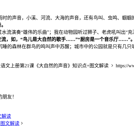
雨时的声音，小溪、河流、大海的声音，还有鸟叫、虫鸣、蝈蝈
音。
水流演奏“雄伟的乐曲”；我在动物园听过狮子、老虎吼叫出“充
流，如，“鸟儿是大自然的歌手……”“厨房是一个音乐厅……”
沉睡的森林在群鸟的鸣叫声中苏醒；城市中的公园就是只有几只
语文上册第21课《大自然的声音》知识点+图文解读
https://w
的朋友！
文解读
+图文解读