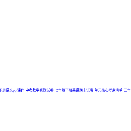
下册语文ppt课件
中考数学真题试卷
七年级下册英语期末试卷
单元核心考点清单
三年