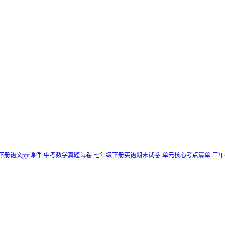
下册语文ppt课件
中考数学真题试卷
七年级下册英语期末试卷
单元核心考点清单
三年