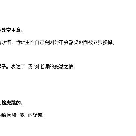
。
她改变主意。
的珍惜，“我”生怕自己会因为不会豁虎跳而被老师换掉。
样子。表达了“我”对老师的感激之情。
么豁虎跳的。
因和“ 我” 的疑惑。