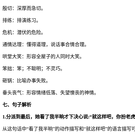
殷切：深厚而急切。
排练：排演练习。
危机：潜伏的危险。
通情达理：懂得道理，说话事合情合理。
哄堂大笑：形容全屋子的人同时大笑。
笨拙：笨；不聪明；不灵巧。
砸锅：比喻办事失败。
垂头丧气：形容情绪低落、失望懊丧的神情。
七、句子解析
1.分派到最后，她看了我半晌才下决心说:“就这样吧，你扮老虎
从这句话中“看了我半晌”的动作描写和“就这样吧”的语言描写