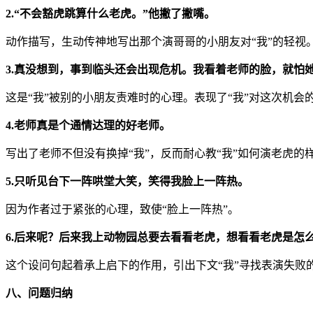
2.“不会豁虎跳算什么老虎。”他撇了撇嘴。
动作描写，生动传神地写出那个演哥哥的小朋友对“我”的轻视
3.真没想到，事到临头还会出现危机。我看着老师的脸，就怕
这是“我”被别的小朋友责难时的心理。表现了“我”对这次机会
4.老师真是个通情达理的好老师。
写出了老师不但没有换掉“我”，反而耐心教“我”如何演老虎的
5.只听见台下一阵哄堂大笑，笑得我脸上一阵热。
因为作者过于紧张的心理，致使“脸上一阵热”。
6.后来呢？后来我上动物园总要去看看老虎，想看看老虎是怎
这个设问句起着承上启下的作用，引出下文“我”寻找表演失败的原
八、问题归纳