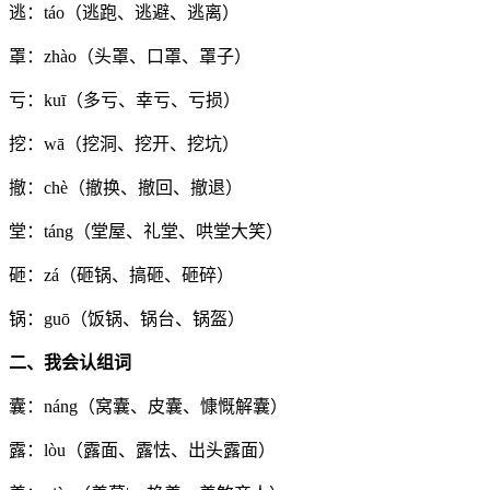
逃：táo（逃跑、逃避、逃离）
罩：zhào（头罩、口罩、罩子）
亏：kuī（多亏、幸亏、亏损）
挖：wā（挖洞、挖开、挖坑）
撤：chè（撤换、撤回、撤退）
堂：táng（堂屋、礼堂、哄堂大笑）
砸：zá（砸锅、搞砸、砸碎）
锅：guō（饭锅、锅台、锅盔）
二、我会认组词
囊：náng（窝囊、皮囊、慷慨解囊）
露：lòu（露面、露怯、出头露面）