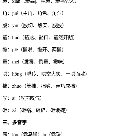
羡：xiàn（羡慕|、艳羡、羡煞旁人）
角：jué（主角、角色、角斗）
殷：yīn（殷切、殷实、殷殷）
豁：huò（豁达、豁口、豁然开朗）
撇：piě（撇嘴、撇开、两撇）
霉：méi（发霉、倒霉、霉味）
哄：hōng（哄传、哄堂大笑、一哄而散）
拙：zhuō（笨拙、拙劣、弄巧成拙）
唉：āi（唉声叹气）
砸：zá（砸锅、砸碎、砸饭碗）
三、多音字
露：lòu（露马脚）lù（露珠）