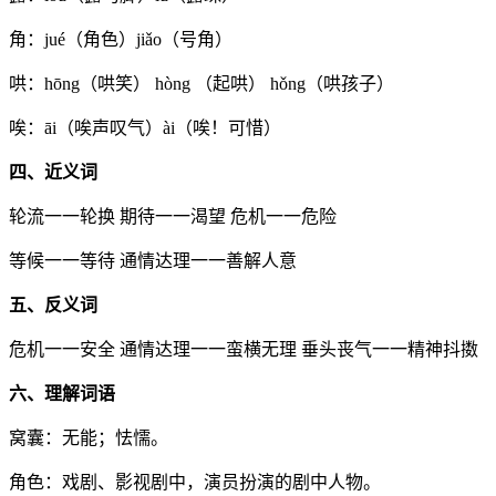
角：jué（角色）jiǎo（号角）
哄：hōng（哄笑） hòng （起哄） hǒng（哄孩子）
唉：āi（唉声叹气）ài（唉！可惜）
四、近义词
轮流一一轮换 期待一一渴望 危机一一危险
等候一一等待 通情达理一一善解人意
五、反义词
危机一一安全 通情达理一一蛮横无理 垂头丧气一一精神抖擞
六、理解词语
窝囊：无能；怯懦。
角色：戏剧、影视剧中，演员扮演的剧中人物。