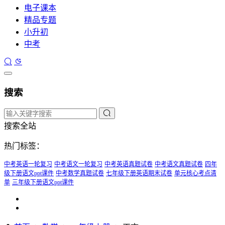
电子课本
精品专题
小升初
中考
搜索
搜索全站
热门标签：
中考英语一轮复习
中考语文一轮复习
中考英语真题试卷
中考语文真题试卷
四年
级下册语文ppt课件
中考数学真题试卷
七年级下册英语期末试卷
单元核心考点清
单
三年级下册语文ppt课件