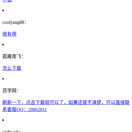
coolyang88：
很有用
孤雁南飞：
怎么下载
苏学网：
刷新一下，点击下载就可以了，如果还是不清楚，可以直接联
系客服QQ：20862811
crabwxh：