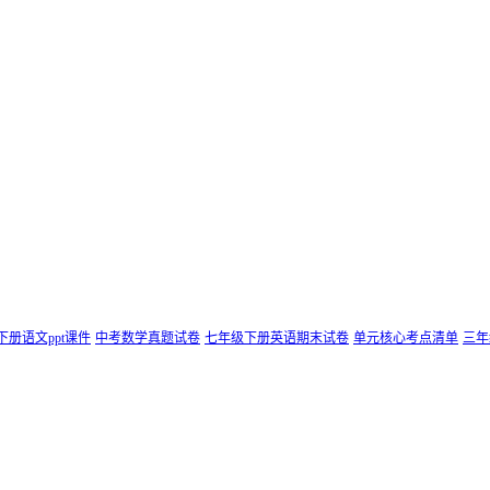
下册语文ppt课件
中考数学真题试卷
七年级下册英语期末试卷
单元核心考点清单
三年