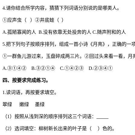
4.请你结合所学内容，猜猜下列词语分别说的是哪类人。
①应声虫（ ）②井底蛙（ ）
A.孤陋寡闻的人 B.没有依靠无处投奔的人 C.随声附和的人
5.把下列句子按顺序排列，组成一首小诗《月亮》，正确的一项
①一群鱼儿游过来，玉盘碎成两三片。②回过头来看一看，月
A.③①④② B.③②①④ C.①④②③ D.②③④①
四、按要求完成练习。
1.读词语，再按要求填空。
翠绿 嫩绿 墨绿
（1）按照从浅到深的顺序排列这三个词语：
（2）选词填空：柳树新长出来的叶子是（ ）色的。