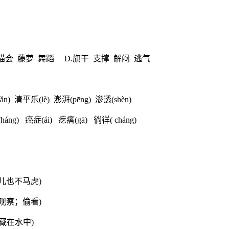
 描会 藤萝 舞蹈 D.旗干 支撑 解闷 逃气
n) 清平乐(lè) 澎湃(pēng) 渗透(shèn)
ng) 癌症(ái) 疙瘩(gā) 徜徉( cháng)
儿也不马虎)
观察；偷看)
藏在水中)