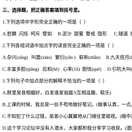
三、选择题，把正确答案填到括号里。
1.下列选项中字形完全正确的一项是（ ）
A.慰籍 闪烁 呵斥 譬如 B.泥沙 甜蜜 警戒 隐形 C.隧道
2.下列各组词语中加点字的读音完全正确的一项是（ ）
A.杂兴(xìng) 叫嚣(xiāo) 繁衍(yǎn ) 崭新(zhǎn) B.九天揽月(lǎ
C.丰富多腔(qiāng) 应和(hè) 心率(1ǜ) 胆怯(què) D.引吭大叫(há
3.下列句子中加点部分的解释不恰当的一项是（ ）
A.醉里吴音相媚好，白发谁家翁媪?(互相逗趣、取乐)
B.上课的时候，我总是一丝不苟地做好笔记。(做事认真，一点
C.不知犯了什么过错，弟弟小心翼翼地从门缝往里窥视。(暗中
D.这个学习论坛中没有人潜水，大家都积极分享学习收获。(潜