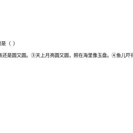
是（ ）
亮还是圆又圆。③天上月亮圆又圆，照在海里像玉盘。④鱼儿吓