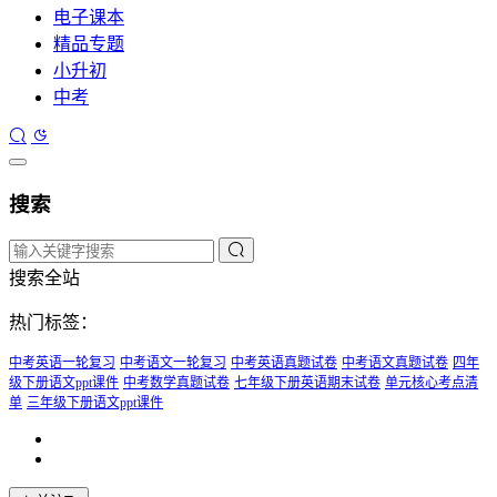
电子课本
精品专题
小升初
中考
搜索
搜索全站
热门标签：
中考英语一轮复习
中考语文一轮复习
中考英语真题试卷
中考语文真题试卷
四年
级下册语文ppt课件
中考数学真题试卷
七年级下册英语期末试卷
单元核心考点清
单
三年级下册语文ppt课件